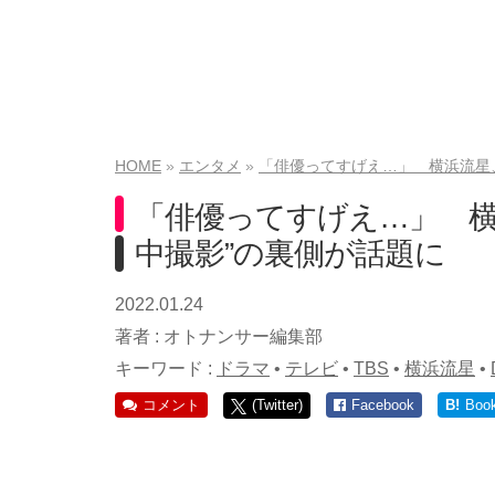
HOME
エンタメ
「俳優ってすげえ…」 横浜流星
「俳優ってすげえ…」 横
中撮影”の裏側が話題に
2022.01.24
著者 :
オトナンサー編集部
キーワード :
ドラマ
•
テレビ
•
TBS
•
横浜流星
•
コメント
(Twitter)
Facebook
B!
Boo