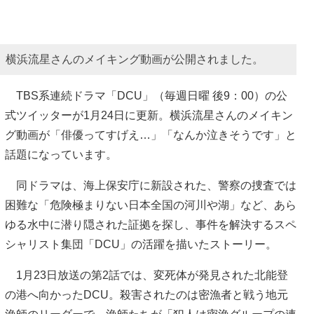
で、横浜流星さんのメイキング動画が公開されました。
TBS系連続ドラマ「DCU」（毎週日曜 後9：00）の公
式ツイッターが1月24日に更新。横浜流星さんのメイキン
グ動画が「俳優ってすげえ…」「なんか泣きそうです」と
話題になっています。
同ドラマは、海上保安庁に新設された、警察の捜査では
困難な「危険極まりない日本全国の河川や湖」など、あら
ゆる水中に潜り隠された証拠を探し、事件を解決するスペ
シャリスト集団「DCU」の活躍を描いたストーリー。
1月23日放送の第2話では、変死体が発見された北能登
の港へ向かったDCU。殺害されたのは密漁者と戦う地元