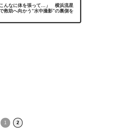
こんなに体を張って…」 横浜流星
で救助へ向かう“水中撮影”の裏側を
1
2