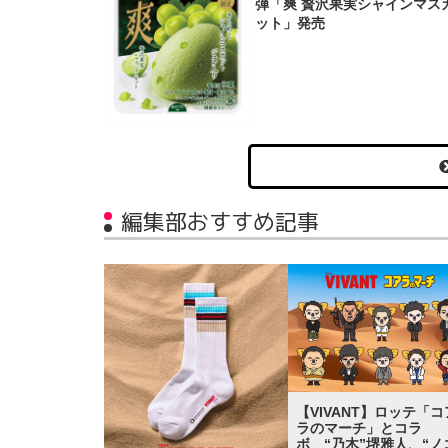
弾「爽 贅沢果実シャインマス
ット」発売
編集部おすすめ記事
【VIVANT】ロッテ「コ
ラのマーチ」とコラ
ボ “乃木”堺雅人、“ノ