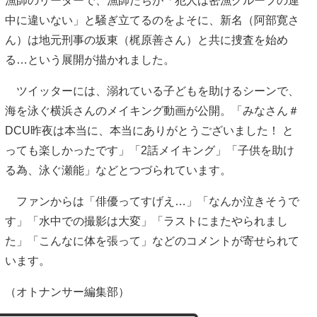
漁師のリーダーで、漁師たちが「犯人は密漁グループの連
中に違いない」と騒ぎ立てるのをよそに、新名（阿部寛さ
ん）は地元刑事の坂東（梶原善さん）と共に捜査を始め
る…という展開が描かれました。
ツイッターには、溺れている子どもを助けるシーンで、
海を泳ぐ横浜さんのメイキング動画が公開。「みなさん＃
DCU昨夜は本当に、本当にありがとうございました！ と
っても楽しかったです」「2話メイキング」「子供を助け
る為、泳ぐ瀬能」などとつづられています。
ファンからは「俳優ってすげえ…」「なんか泣きそうで
す」「水中での撮影は大変」「ラストにまたやられまし
た」「こんなに体を張って」などのコメントが寄せられて
います。
（オトナンサー編集部）