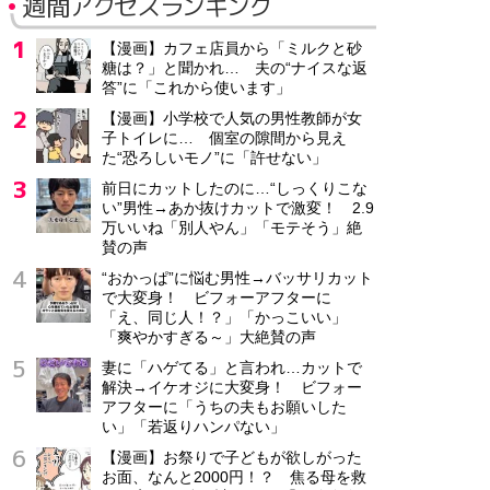
週間アクセスランキング
【漫画】カフェ店員から「ミルクと砂
糖は？」と聞かれ… 夫の“ナイスな返
答”に「これから使います」
【漫画】小学校で人気の男性教師が女
子トイレに… 個室の隙間から見え
た“恐ろしいモノ”に「許せない」
前日にカットしたのに…“しっくりこな
い”男性→あか抜けカットで激変！ 2.9
万いいね「別人やん」「モテそう」絶
賛の声
“おかっぱ”に悩む男性→バッサリカット
で大変身！ ビフォーアフターに
「え、同じ人！？」「かっこいい」
「爽やかすぎる～」大絶賛の声
妻に「ハゲてる」と言われ…カットで
解決→イケオジに大変身！ ビフォー
アフターに「うちの夫もお願いした
い」「若返りハンパない」
【漫画】お祭りで子どもが欲しがった
お面、なんと2000円！？ 焦る母を救