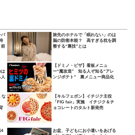
ーパ
旅先のホテルで「眠れない」のは
時
脳の防衛本能？ 高すぎる枕を調
り前
整する“裏技”とは
シ？
【ドミノ・ピザ】看板メニュ
のは
ー“魔改造” 知る人ぞ知る“アレ
る人
ンジポテト” 裏メニュー商品化
くな
【キルフェボン】イチジク主役
「FIG fair」実施 イチジク＆チ
背
ョコレートのタルト新発売
4
お盆、子どもにお小遣いをあげる