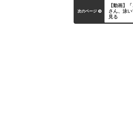
【動画】「
さん、泳い
次のページ
見る