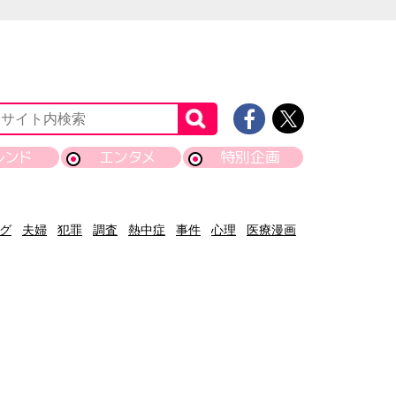
レンド
エンタメ
特別企画
グ
夫婦
犯罪
調査
熱中症
事件
心理
医療漫画