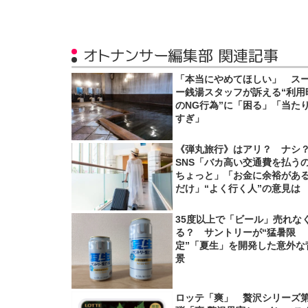
オトナンサー編集部 関連記事
「本当にやめてほしい」 ス
ー銭湯スタッフが訴える“利用
のNG行為”に「困る」「当た
すぎ」
《弾丸旅行》はアリ？ ナ
SNS「バカ高い交通費を払う
ちょっと」「お金に余裕があ
だけ」“よく行く人”の意見は
35度以上で「ビール」売れな
る？ サントリーが“猛暑限
定”「夏生」を開発した意外な
景
ロッテ「爽」 贅沢シリーズ第