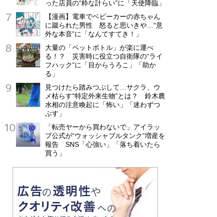
った店員の“粋な計らい”に「天使降臨」
【漫画】電車でベビーカーの赤ちゃん
に蹴られた男性 怒ると思いきや…“意
外な本音”に「なんてすてき！」
大量の「ペットボトル」が楽に運べ
る！？ 災害時に役立つ自衛隊の“ライ
フハック”に「目からうろこ」「助か
る」
見つけたら踏みつぶして…サクラ、ウ
メ枯らす“特定外来生物”とは？ 鈴木農
水相の注意喚起に「怖い」「迷わずつ
ぶす」
「転売ヤーから買わないで」アイラッ
プ公式が“ウォッシャブルタンク”増産を
報告 SNS「心強い」「落ち着いたら
買う」