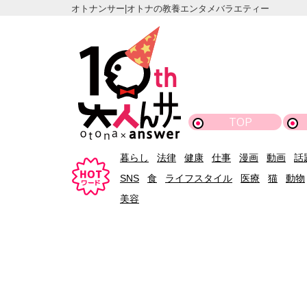
オトナンサー|オトナの教養エンタメバラエティー
TOP
暮らし
法律
健康
仕事
漫画
動画
話
SNS
食
ライフスタイル
医療
猫
動物
美容