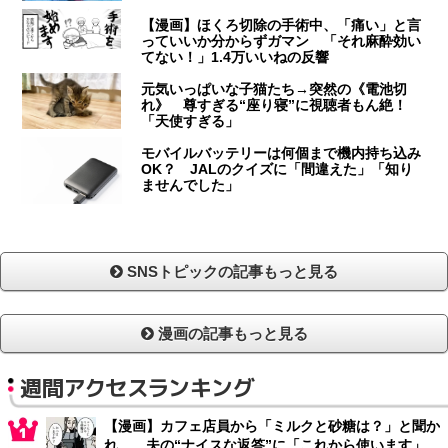
【漫画】ほくろ切除の手術中、「痛い」と言
っていいか分からずガマン 「それ麻酔効い
てない！」1.4万いいねの反響
元気いっぱいな子猫たち→突然の《電池切
れ》 尊すぎる“座り寝”に視聴者もん絶！
「天使すぎる」
モバイルバッテリーは何個まで機内持ち込み
OK？ JALのクイズに「間違えた」「知り
ませんでした」
SNSトピックの記事もっと見る
漫画の記事もっと見る
週間アクセスランキング
【漫画】カフェ店員から「ミルクと砂糖は？」と聞か
れ… 夫の“ナイスな返答”に「これから使います」