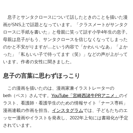
息子とサンタクロースについて話したときのことを描いた漫
画がSNS上で話題となっています。「クラスメートがサンタク
ロースに手紙を書いた」と母親に笑って話す小学4年生の息子。
母親は息子がもう、サンタクロースを信じなくなってしまった
のかと不安がりますが…という内容で「かわいいなあ」「よか
った」「私もいい子で待ってます（笑）」などの声が上がって
います。作者の女性に聞きました。
息子の言葉に思わずほっこり
この漫画を描いたのは、漫画家兼イラストレーターの
beth（ベス）さんです。
YouTube「宮崎西諸牛PRアニメ」
のイ
ラスト、看護師・看護学生のための情報サイト「ナース専科」
漫画連載の作画を担当。
インスタグラム
では、子どもたちのエ
ッセー漫画やイラストを発表し、2022年上旬には書籍化が予定
されています。