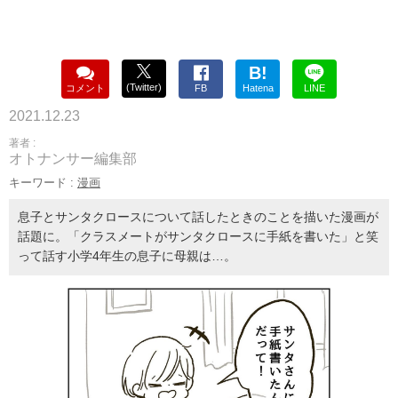
B!
(Twitter)
コメント
FB
Hatena
LINE
2021.12.23
著者 :
オトナンサー編集部
キーワード :
漫画
息子とサンタクロースについて話したときのことを描いた漫画が
話題に。「クラスメートがサンタクロースに手紙を書いた」と笑
って話す小学4年生の息子に母親は…。