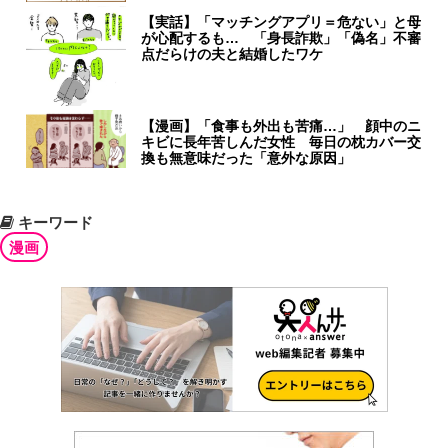
【実話】「マッチングアプリ＝危ない」と母
が心配するも… 「身長詐欺」「偽名」不審
点だらけの夫と結婚したワケ
【漫画】「食事も外出も苦痛…」 顔中のニ
キビに長年苦しんだ女性 毎日の枕カバー交
換も無意味だった「意外な原因」
キーワード
漫画