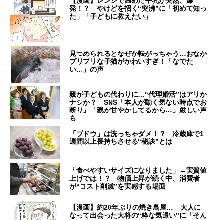
【漫画】レンジで温めた牛乳が突然、爆
発！？ やけどを招く“突沸”に「初めて知っ
た」「子どもに教えたい」
見つめられるとなぜか転がっちゃう…おなか
プリプリな子猫がかわいすぎ！「なでた
い…」の声
親が子どもの代わりに…“代理婚活”はアリか
ナシか？ SNS「本人が動く気ない時点でお
断り」「親が甘やかしてるから…」厳しい声
も
「ブドウ」は洗っちゃダメ！？ 冷蔵庫で1
週間以上長持ちさせる“秘訣”とは
「食べやすいサイズになりました」→実質値
上げでは！？ 物価上昇が続く中、消費者
が“コスト削減”を実感する場面
【漫画】約20年ぶりの焼き鳥屋… 大人に
なって出会った大将の“粋な気遣い”に「そん