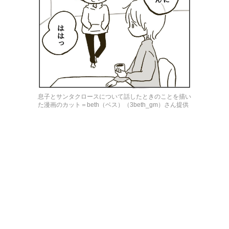
息子とサンタクロースについて話したときのことを描い
た漫画のカット＝beth（ベス）（3beth_gm）さん提供