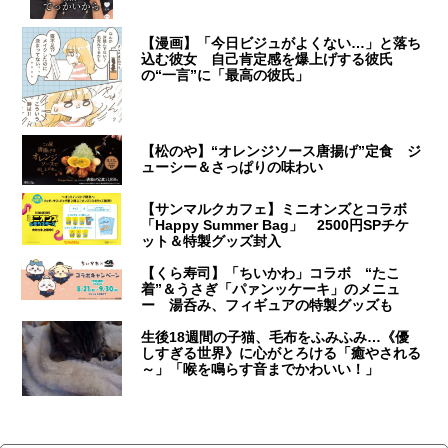
【漫画】「今日ビジュがよくない…」と落ち
込む彼女 自己肯定感を爆上げする彼氏
の“一言”に「最高の彼氏」
【松のや】“オレンジソース唐揚げ”定食 ジ
ューシー＆さっぱりの味わい
【サンマルクカフェ】ミニオンズとコラボ
「Happy Summer Bag」 2500円SPチケ
ット＆特製グッズ封入
【くら寿司】「ちいかわ」コラボ “たこ
着”＆うさぎ「パァンッケーキ」のメニュ
ー 湯呑み、フィギュアの特製グッズも
生後18週間の子猫、毛布をふみふみ…《優
しすぎる世界》に心がとろける「癒やされる
～」「喉を鳴らす音までかわいい！」