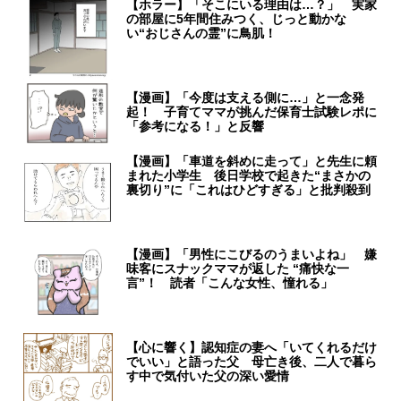
【ホラー】「そこにいる理由は…？」 実家
の部屋に5年間住みつく、じっと動かな
い“おじさんの霊”に鳥肌！
【漫画】「今度は支える側に…」と一念発
起！ 子育てママが挑んだ保育士試験レポに
「参考になる！」と反響
【漫画】「車道を斜めに走って」と先生に頼
まれた小学生 後日学校で起きた“まさかの
裏切り”に「これはひどすぎる」と批判殺到
【漫画】「男性にこびるのうまいよね」 嫌
味客にスナックママが返した “痛快な一
言”！ 読者「こんな女性、憧れる」
【心に響く】認知症の妻へ「いてくれるだけ
でいい」と語った父 母亡き後、二人で暮ら
す中で気付いた父の深い愛情