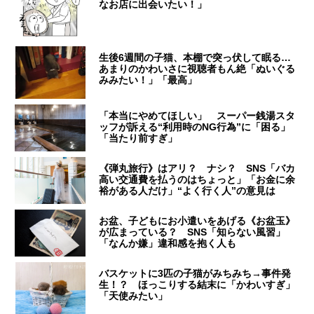
なお店に出会いたい！」
生後6週間の子猫、本棚で突っ伏して眠る…
あまりのかわいさに視聴者もん絶「ぬいぐる
みみたい！」「最高」
「本当にやめてほしい」 スーパー銭湯スタ
ッフが訴える“利用時のNG行為”に「困る」
「当たり前すぎ」
《弾丸旅行》はアリ？ ナシ？ SNS「バカ
高い交通費を払うのはちょっと」「お金に余
裕がある人だけ」“よく行く人”の意見は
お盆、子どもにお小遣いをあげる《お盆玉》
が広まっている？ SNS「知らない風習」
「なんか嫌」違和感を抱く人も
バスケットに3匹の子猫がみちみち→事件発
生！？ ほっこりする結末に「かわいすぎ」
「天使みたい」