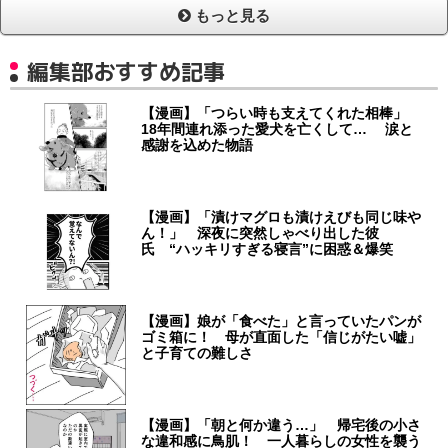
もっと見る
編集部おすすめ記事
【漫画】「つらい時も支えてくれた相棒」
18年間連れ添った愛犬を亡くして… 涙と
感謝を込めた物語
【漫画】「漬けマグロも漬けえびも同じ味や
ん！」 深夜に突然しゃべり出した彼
氏 “ハッキリすぎる寝言”に困惑＆爆笑
【漫画】娘が「食べた」と言っていたパンが
ゴミ箱に！ 母が直面した「信じがたい嘘」
と子育ての難しさ
【漫画】「朝と何か違う…」 帰宅後の小さ
な違和感に鳥肌！ 一人暮らしの女性を襲う