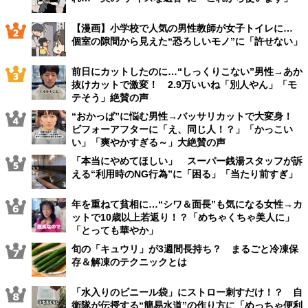
【漫画】小学校で人気の男性教師が女子トイレに…
個室の隙間から見えた“恐ろしいモノ”に「許せない」
前日にカットしたのに…“しっくりこない”男性→あか
抜けカットで激変！ 2.9万いいね「別人やん」「モ
テそう」絶賛の声
“おかっぱ”に悩む男性→バッサリカットで大変身！
ビフォーアフターに「え、同じ人！？」「かっこい
い」「爽やかすぎる～」大絶賛の声
「本当にやめてほしい」 スーパー銭湯スタッフが訴
える“利用時のNG行為”に「困る」「当たり前すぎ」
年を重ねて貧相に…“シワ＆面長”も気になる女性→カ
ットで10歳以上若返り！？「めちゃくちゃ美人に」
「とっても華やか」
旬の「キュウリ」が3週間長持ち？ まるごと冷凍保
存＆解凍のテクニックとは
「水入りのビニール袋」にストロー刺すだけ！？ 自
衛隊が伝授する“簡易水道”の作り方に「めっちゃ便利