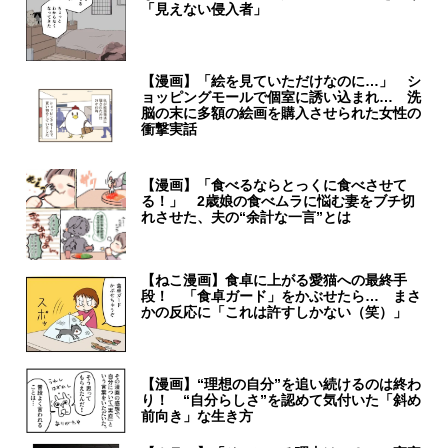
「見えない侵入者」
【漫画】「絵を見ていただけなのに…」 シ
ョッピングモールで個室に誘い込まれ… 洗
脳の末に多額の絵画を購入させられた女性の
衝撃実話
【漫画】「食べるならとっくに食べさせて
る！」 2歳娘の食べムラに悩む妻をブチ切
れさせた、夫の“余計な一言”とは
【ねこ漫画】食卓に上がる愛猫への最終手
段！ 「食卓ガード」をかぶせたら… まさ
かの反応に「これは許すしかない（笑）」
【漫画】“理想の自分”を追い続けるのは終わ
り！ “自分らしさ”を認めて気付いた「斜め
前向き」な生き方