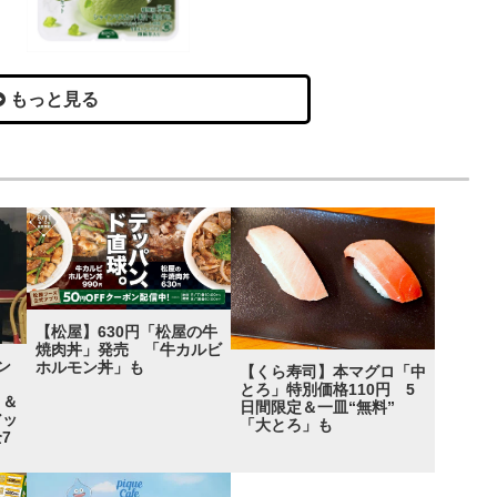
もっと見る
【松屋】630円「松屋の牛
焼肉丼」発売 「牛カルビ
ン
ホルモン丼」も
【くら寿司】本マグロ「中
エ」
とろ」特別価格110円 5
ト＆
日間限定＆一皿“無料”
アッ
「大とろ」も
7