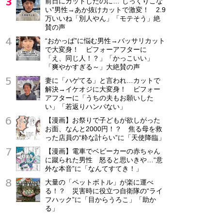
前日にカットしたのに…“しっくりこな
い”男性→あか抜けカットで激変！ 2.9
神奈川県 横浜市
万いいね「別人やん」「モテそう」絶
正社員
賛の声
月給22万円～26万円
“おかっぱ”に悩む男性→バッサリカット
で大変身！ ビフォーアフターに
「え、同じ人！？」「かっこいい」
「爽やかすぎる～」大絶賛の声
妻に「ハゲてる」と言われ…カットで
解決→イケオジに大変身！ ビフォー
アフターに「うちの夫もお願いした
い」「若返りハンパない」
【漫画】お祭りで子どもが欲しがった
お面、なんと2000円！？ 焦る母を救
った店員の“粋な計らい”に「天使降臨」
【漫画】電車でベビーカーの赤ちゃん
に蹴られた男性 怒ると思いきや…“意
外な本音”に「なんてすてき！」
大量の「ペットボトル」が楽に運べ
る！？ 災害時に役立つ自衛隊の“ライ
フハック”に「目からうろこ」「助か
る」