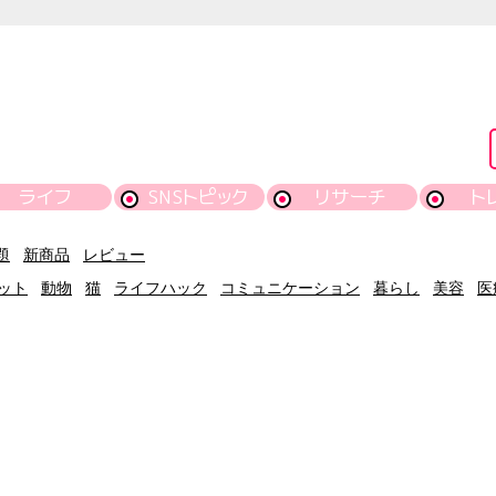
ライフ
SNSトピック
リサーチ
ト
題
新商品
レビュー
ット
動物
猫
ライフハック
コミュニケーション
暮らし
美容
医