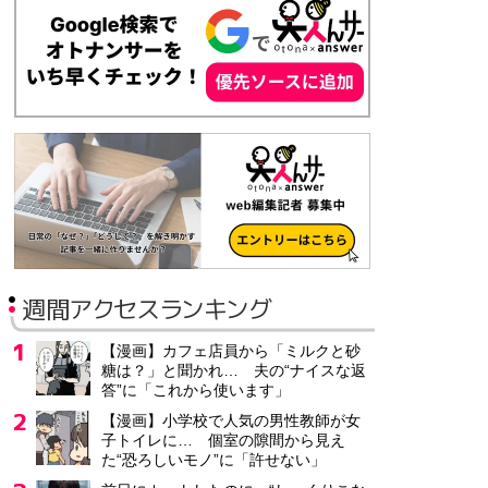
契約社員
月給21万2,400円～
介護老人保健施設の准看護師/有給取得・社会保険加入可能
レバウェル株式会社
福岡県 北九州市
派遣社員
時給1,300円～
介護施設での事務/福井県福井市
週間アクセスランキング
株式会社ヒューマン・デザイン
福井県 福井市
【漫画】カフェ店員から「ミルクと砂
派遣社員
糖は？」と聞かれ… 夫の“ナイスな返
時給1,200円
答”に「これから使います」
【漫画】小学校で人気の男性教師が女
子トイレに… 個室の隙間から見え
臨床工学技士/横浜市旭区/ケアミックス/一般病院/居宅介護支援
た“恐ろしいモノ”に「許せない」
横浜鶴ヶ峰病院