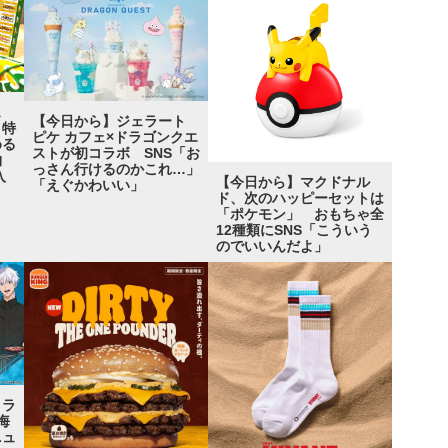
ェ
【今日から】ジェラート
 特
ピケ カフェ×ドラゴンクエ
める
ストが初コラボ SNS「お
実物
っさん行けるのかこれ…」
入
【今日から】マクドナル
「えぐかわいい」
ド、次のハッピーセットは
「ポケモン」 おもちゃ全
12種類にSNS「こういう
のでいいんだよ」
コラ
海
ニュ