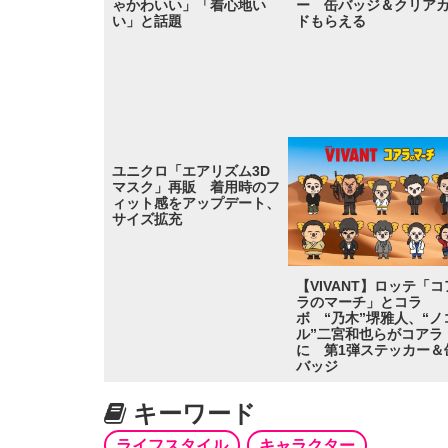
ゃかわいい」「着心地い
ー 缶バッジ＆クリア
い」と話題
ドもらえる
ユニクロ「エアリズム3D
マスク」再販 着用時のフ
ィット感をアップデート、
サイズ拡充
【VIVANT】ロッテ「コ
ラのマーチ」とコラ
ボ “乃木”堺雅人、“ノ
ル”二宮和也らがコアラ
に 第1弾ステッカー＆
バッジ
キーワード
ライフスタイル
キャラクター