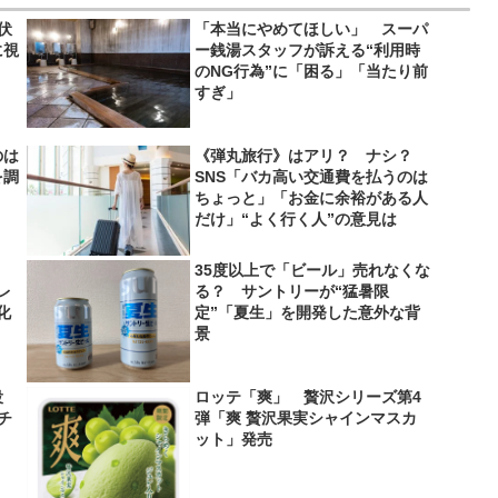
伏
「本当にやめてほしい」 スーパ
に視
ー銭湯スタッフが訴える“利用時
のNG行為”に「困る」「当たり前
すぎ」
のは
《弾丸旅行》はアリ？ ナシ？
を調
SNS「バカ高い交通費を払うのは
ちょっと」「お金に余裕がある人
だけ」“よく行く人”の意見は
35度以上で「ビール」売れなくな
レ
る？ サントリーが“猛暑限
化
定”「夏生」を開発した意外な背
景
役
ロッテ「爽」 贅沢シリーズ第4
＆チ
弾「爽 贅沢果実シャインマスカ
ット」発売