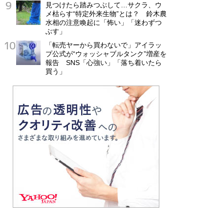
見つけたら踏みつぶして…サクラ、ウ
メ枯らす“特定外来生物”とは？ 鈴木農
水相の注意喚起に「怖い」「迷わずつ
ぶす」
「転売ヤーから買わないで」アイラッ
プ公式が“ウォッシャブルタンク”増産を
報告 SNS「心強い」「落ち着いたら
買う」