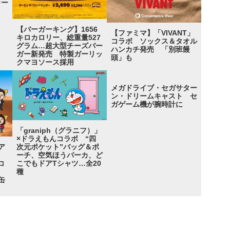
カー
【バーガーキング】1656
【ファミマ】「VIVANT」
キロカロリー、総重量527
コラボ ソックス＆タオル
グラム…超大型チーズバー
ハンカチ発売 「別班饅
ガー新発売 特製ガーリッ
頭」も
クマヨソース採用
メガドライブ・セガサター
ン・ドリームキャスト セ
ガゲーム機が腕時計に
「graniph（グラニフ）」
×ドラえもんコラボ “四
次元ポケット”バッグ＆ポ
ア
ーチ、空気ほうパーカ、ど
こでもドアTシャツ…全20
コ
種
缶