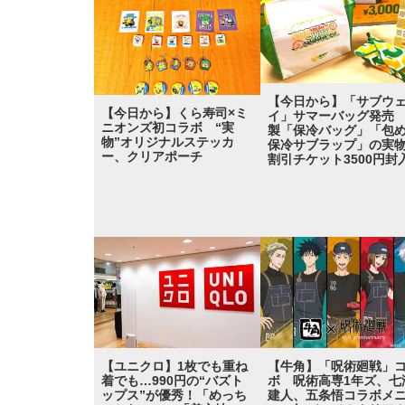
【今日から】「サブウ
【今日から】くら寿司×ミ
イ」サマーバッグ発売
ニオンズ初コラボ “実
製「保冷バッグ」「包
物”オリジナルステッカ
保冷サブラップ」の
ー、クリアポーチ
割引チケット3500円封
【ユニクロ】1枚でも重ね
【牛角】「呪術廻戦」
着でも…990円の“バズト
ボ 呪術高専1年ズ、七
ップス”が優秀！「めっち
建人、五条悟コラボメ