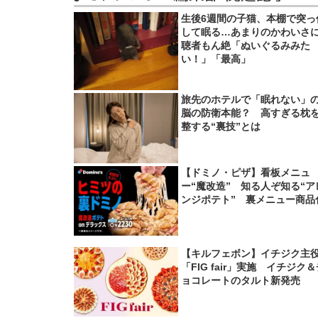
生後6週間の子猫、本棚で突っ
して眠る…あまりのかわいさ
聴者もん絶「ぬいぐるみみた
い！」「最高」
旅先のホテルで「眠れない」
脳の防衛本能？ 高すぎる枕
整する“裏技”とは
【ドミノ・ピザ】看板メニュ
ー“魔改造” 知る人ぞ知る“ア
ンジポテト” 裏メニュー商品
【キルフェボン】イチジク主
「FIG fair」実施 イチジク
ョコレートのタルト新発売