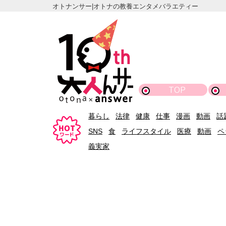
オトナンサー|オトナの教養エンタメバラエティー
TOP
暮らし
法律
健康
仕事
漫画
動画
話
SNS
食
ライフスタイル
医療
動画
ペ
義実家