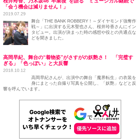
桜井玲香、乃木坂46“卒業後”を語る ミュージカル継続で
「会う機会は減りません！」
2019.07.29
舞台「THE BANK ROBBERY！～ダイヤモンド強奪作
戦～」に出演する元木聖也さん、桜井玲香さんにイン
タビュー。出演が決まった時の感想や役との共通点な
どを聞きました。
高岡早紀、舞台の“着物姿”がさすがの妖艶さ！ 「完璧す
ぎる」「色っぽい」と大反響
2018.10.12
高岡早紀さんが、出演中の舞台「魔界転生」の衣装を
身にまとった自撮り写真を公開し、「妖艶」などと反
響を呼んでいます。