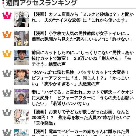
週間アクセスランキング
【漫画】カフェ店員から「ミルクと砂糖は？」と聞か
れ… 夫の“ナイスな返答”に「これから使います」
【漫画】小学校で人気の男性教師が女子トイレに…
個室の隙間から見えた“恐ろしいモノ”に「許せない」
前日にカットしたのに…“しっくりこない”男性→あか
抜けカットで激変！ 2.9万いいね「別人やん」「モ
テそう」絶賛の声
“おかっぱ”に悩む男性→バッサリカットで大変身！
ビフォーアフターに「え、同じ人！？」「かっこい
い」「爽やかすぎる～」大絶賛の声
妻に「ハゲてる」と言われ…カットで解決→イケオジ
に大変身！ ビフォーアフターに「うちの夫もお願い
したい」「若返りハンパない」
【漫画】お祭りで子どもが欲しがったお面、なんと
2000円！？ 焦る母を救った店員の“粋な計らい”に
「天使降臨」
【漫画】電車でベビーカーの赤ちゃんに蹴られた男