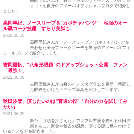
高岡早紀さんが、舞台「毛皮のヴィーナス」のオフシ
ョットを自身のアメーバオフィシャルブログで紹介し
ました。
高岡早紀、ノースリーブ＆“カボチャパンツ” 私服のオー
ル黒コーデ披露 すらり美脚も
2022.08.16
高岡早紀さんが、ノースリーブと“カボチャパンツ”を
合わせた全身ブラックコーデを自身のアメーバオフィ
シャルブログで紹介しました。
吉岡里帆、“八角形眼鏡”のドアップショット公開 ファン
「最強！」
2022.08.08
吉岡里帆さんが自身のインスタグラムを更新。新調し
た眼鏡をかけたドアップ写真を紹介しています。
秋田汐梨、演じたいのは“普通の役”「自分の力を試してみ
たい」
2021.06.29
舞台「目頭を押さえた」でダブル主演を務める秋田汐
梨さんに、舞台や稽古の感想、演じる際に気を付けて
いることなどを聞きました。