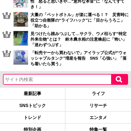
性 怒ると思いきや…“意外な本音”に「なんてすて
き！」
大量の「ペットボトル」が楽に運べる！？ 災害時に
役立つ自衛隊の“ライフハック”に「目からうろこ」
「助かる」
見つけたら踏みつぶして…サクラ、ウメ枯らす“特定
外来生物”とは？ 鈴木農水相の注意喚起に「怖い」
「迷わずつぶす」
「転売ヤーから買わないで」アイラップ公式が“ウォ
ッシャブルタンク”増産を報告 SNS「心強い」「落
ち着いたら買う」
最新記事
ライフ
SNSトピック
リサーチ
トレンド
エンタメ
特別企画
特集一覧