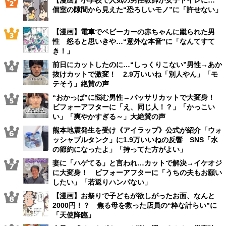
【漫画】小学校で人気の男性教師が女子トイレに…
個室の隙間から見えた“恐ろしいモノ”に「許せない」
【漫画】電車でベビーカーの赤ちゃんに蹴られた男
性 怒ると思いきや…“意外な本音”に「なんてすて
き！」
前日にカットしたのに…“しっくりこない”男性→あか
抜けカットで激変！ 2.9万いいね「別人やん」「モ
テそう」絶賛の声
“おかっぱ”に悩む男性→バッサリカットで大変身！
ビフォーアフターに「え、同じ人！？」「かっこい
い」「爽やかすぎる～」大絶賛の声
熊本地震発生を受け《アイラップ》公式が紹介「ウォ
ッシャブルタンク」に1.9万いいねの反響 SNS「水
の節約になったよ」「持ってた方がよい」
妻に「ハゲてる」と言われ…カットで解決→イケオジ
に大変身！ ビフォーアフターに「うちの夫もお願い
したい」「若返りハンパない」
【漫画】お祭りで子どもが欲しがったお面、なんと
2000円！？ 焦る母を救った店員の“粋な計らい”に
「天使降臨」