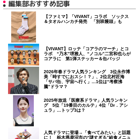
編集部おすすめ記事
【ファミマ】「VIVANT」コラボ ソックス
＆タオルハンカチ発売 「別班饅頭」も
【VIVANT】ロッテ「コアラのマーチ」とコ
ラボ “乃木”堺雅人、“ノコル”二宮和也らが
コアラに 第1弾ステッカー＆缶バッジ
2026年春ドラマ人気ランキング 3位永作博
美「時すでにおスシ！？」、2位北村匠海
「サバ缶、宇宙へ行く」…1位は“考察沸
騰”ドラマ？
2025年放送「医療系ドラマ」人気ランキン
グ 5位「19番目のカルテ」4位「Dr．アシ
ュラ」…トップ3は？
人気ドラマに登場→「食べてみたい」と話題
に！ 栃木県鹿沼市の“謎すぎる”給食メニュ