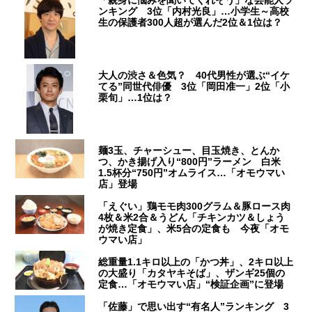
ンキング 3位「内村光良」…小学生～高校
生の保護者300人超が選んだ2位＆1位は？
大人の渋さ＆色気？ 40代男性が選ぶ“イケ
てる”同世代俳優 3位「岡田准一」2位「小
栗旬」…1位は？
麺3玉、チャーシュー、目玉焼き、とんか
つ、かき揚げ入り“800円”ラーメン 白米
1.5杯分“750円”オムライス…「オモウマい
店」登場
「えぐい」鶏モモ肉300グラム＆豚ロース肉
4枚＆米2合＆うどん「チキンカツ＆しょう
が焼き定食」、米5合の定食も 今夜「オモ
ウマい店」
総重量1.1キロ以上の「かつ丼」、2キロ以上
の大盛り「カタヤキそば」、ザンギ25個の
定食…「オモウマい店」“検証企画”に登場
「佐藤」で思い出す“有名人”ランキング 3