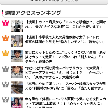
週間アクセスランキング
【漫画】カフェ店員から「ミルクと砂糖は？」と聞か
れ… 夫の“ナイスな返答”に「これから使います」
【漫画】小学校で人気の男性教師が女子トイレに…
個室の隙間から見えた“恐ろしいモノ”に「許せない」
前日にカットしたのに…“しっくりこない”男性→あか
抜けカットで激変！ 2.9万いいね「別人やん」「モ
テそう」絶賛の声
“おかっぱ”に悩む男性→バッサリカットで大変身！
ビフォーアフターに「え、同じ人！？」「かっこい
い」「爽やかすぎる～」大絶賛の声
「本当にやめてほしい」 スーパー銭湯スタッフが訴
える“利用時のNG行為”に「困る」「当たり前すぎ」
年を重ねて貧相に…“シワ＆面長”も気になる女性→カ
ットで10歳以上若返り！？「めちゃくちゃ美人に」