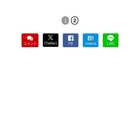
1
2
B!
(Twitter)
コメント
FB
Hatena
LINE