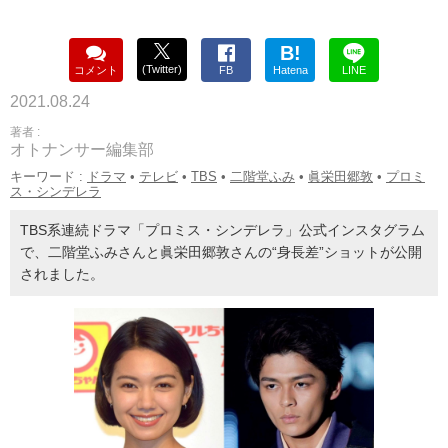
B!
(Twitter)
コメント
FB
Hatena
LINE
2021.08.24
著者 :
オトナンサー編集部
キーワード :
ドラマ
•
テレビ
•
TBS
•
二階堂ふみ
•
眞栄田郷敦
•
プロミ
ス・シンデレラ
TBS系連続ドラマ「プロミス・シンデレラ」公式インスタグラム
で、二階堂ふみさんと眞栄田郷敦さんの“身長差”ショットが公開
されました。