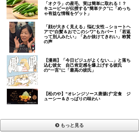
「オクラ」の産毛、実は簡単に取れる！？
キユーピーが伝授する“簡単テク”に「めっち
ゃ有益な情報をゲット」
「顔が大きく見える」悩む女性→ショートヘ
アで“白髪＆おでこのシワ”もカバー！「若返
って別人みたい」「あか抜けてきれい」称賛
の声
【漫画】「今日ビジュがよくない…」と落ち
込む彼女 自己肯定感を爆上げする彼氏
の“一言”に「最高の彼氏」
【松のや】“オレンジソース唐揚げ”定食 ジ
ューシー＆さっぱりの味わい
もっと見る