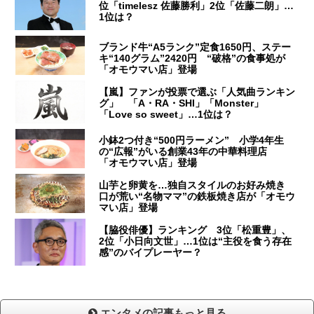
位「timelesz 佐藤勝利」2位「佐藤二朗」…
1位は？
ブランド牛“A5ランク”定食1650円、ステー
キ“140グラム”2420円 “破格”の食事処が
「オモウマい店」登場
【嵐】ファンが投票で選ぶ「人気曲ランキン
グ」 「A・RA・SHI」「Monster」
「Love so sweet」…1位は？
小鉢2つ付き“500円ラーメン” 小学4年生
の“広報”がいる創業43年の中華料理店
「オモウマい店」登場
山芋と卵黄を…独自スタイルのお好み焼き
口が荒い“名物ママ”の鉄板焼き店が「オモウ
マい店」登場
【脇役俳優】ランキング 3位「松重豊」、
2位「小日向文世」…1位は“主役を食う存在
感”のバイプレーヤー？
エンタメの記事もっと見る