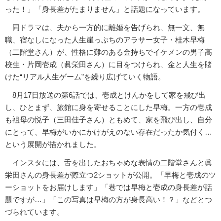
った！」「身長差がたまりません」と話題になっています。
同ドラマは、夫から一方的に離婚を告げられ、無一文、無
職、宿なしになった人生崖っぷちのアラサー女子・桂木早梅
（二階堂さん）が、性格に難のある金持ちでイケメンの男子高
校生・片岡壱成（眞栄田さん）に目をつけられ、金と人生を賭
けた“リアル人生ゲーム”を繰り広げていく物語。
8月17日放送の第6話では、壱成とけんかをして家を飛び出
し、ひとまず、旅館に身を寄せることにした早梅。一方の壱成
も祖母の悦子（三田佳子さん）ともめて、家を飛び出し、自分
にとって、早梅がいかにかけがえのない存在だったか気付く…
という展開が描かれました。
インスタには、舌を出したおちゃめな表情の二階堂さんと眞
栄田さんの身長差が際立つ2ショットが公開。「早梅と壱成のツ
ーショットをお届けします」「巷では早梅と壱成の身長差が話
題ですが…」「この写真は早梅の方が身長高い！？」などとつ
づられています。