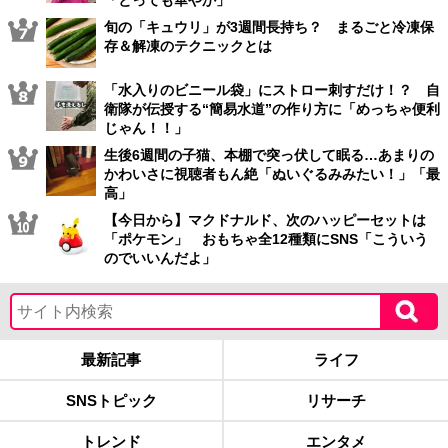
「とっても華やか」
旬の「キュウリ」が3週間長持ち？ まるごと冷凍保
存＆解凍のテクニックとは
「水入りのビニール袋」にストロー刺すだけ！？ 自
衛隊が伝授する“簡易水道”の作り方に「めっちゃ便利
じゃん！！」
生後6週間の子猫、本棚で突っ伏して眠る…あまりの
かわいさに視聴者もん絶「ぬいぐるみみたい！」「最
高」
【今日から】マクドナルド、次のハッピーセットは
「ポケモン」 おもちゃ全12種類にSNS「こういう
のでいいんだよ」
最新記事
ライフ
SNSトピック
リサーチ
トレンド
エンタメ