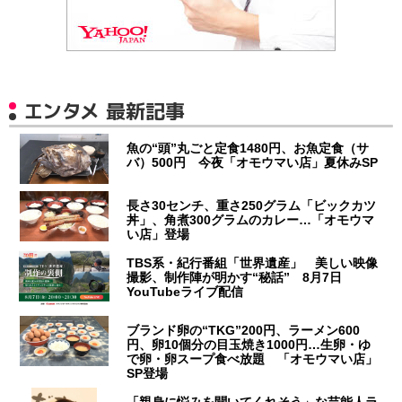
エンタメ 最新記事
魚の“頭”丸ごと定食1480円、お魚定食（サ
バ）500円 今夜「オモウマい店」夏休みSP
長さ30センチ、重さ250グラム「ビックカツ
丼」、角煮300グラムのカレー…「オモウマ
い店」登場
TBS系・紀行番組「世界遺産」 美しい映像
撮影、制作陣が明かす“秘話” 8月7日
YouTubeライブ配信
ブランド卵の“TKG”200円、ラーメン600
円、卵10個分の目玉焼き1000円…生卵・ゆ
で卵・卵スープ食べ放題 「オモウマい店」
SP登場
「親身に悩みを聞いてくれそう」な芸能人ラ