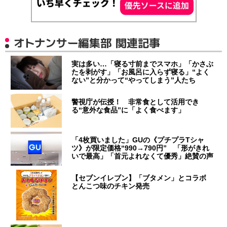
オトナンサー編集部 関連記事
実は多い…「寝る寸前までスマホ」「かさぶ
たを剥がす」「お風呂に入らず寝る」“よく
ない”と分かって“やってしまう”人たち
警視庁が伝授！ 非常食として活用でき
る“意外な食品”に「よく食べます」
「4枚買いました」GUの《プチプラTシャ
ツ》が限定価格“990→790円” 「形がきれ
いで最高」「首元よれなくて優秀」絶賛の声
【セブンイレブン】「ブタメン」とコラボ
とんこつ味のチキン発売