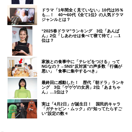
ドラマ「1年間全く見ていない」10代は35％
も…！ 40〜60代《全て1位》の人気ドラマ
ジャンルとは？
“2025春ドラマ”ランキング 3位「あんぱ
ん」2位「しあわせは食べて寝て待て」…1
位は？
家族との食事中に「テレビをつける」って
NGなの？→SNS“反対派”の声多数「行儀が
悪い」「食事に集中するべき」
最終回に感動した！ 歴代「朝ドラ」ランキ
ング 3位「ゲゲゲの女房」2位「あまちゃ
ん」…1位は？
実は「4月2日」が誕生日！ 国民的キャラ
「ガチャピン・ムック」の“知ってたらすご
い”設定の数々