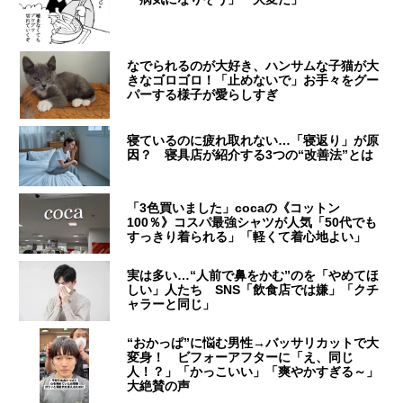
なでられるのが大好き、ハンサムな子猫が大
きなゴロゴロ！「止めないで」お手々をグー
パーする様子が愛らしすぎ
寝ているのに疲れ取れない…「寝返り」が原
因？ 寝具店が紹介する3つの“改善法”とは
「3色買いました」cocaの《コットン
100％》コスパ最強シャツが人気「50代でも
すっきり着られる」「軽くて着心地よい」
実は多い…“人前で鼻をかむ”のを「やめてほ
しい」人たち SNS「飲食店では嫌」「クチ
ャラーと同じ」
“おかっぱ”に悩む男性→バッサリカットで大
変身！ ビフォーアフターに「え、同じ
人！？」「かっこいい」「爽やかすぎる～」
大絶賛の声