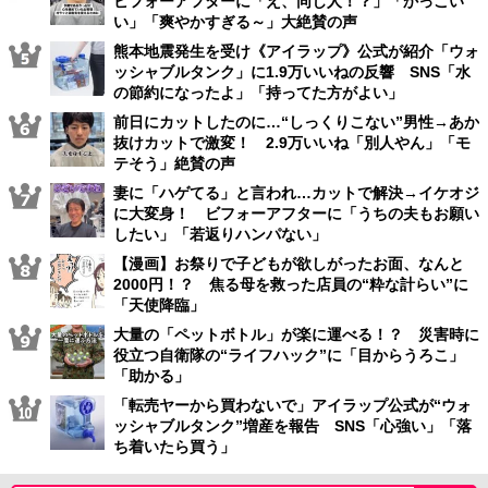
ビフォーアフターに「え、同じ人！？」「かっこい
い」「爽やかすぎる～」大絶賛の声
熊本地震発生を受け《アイラップ》公式が紹介「ウォ
ッシャブルタンク」に1.9万いいねの反響 SNS「水
の節約になったよ」「持ってた方がよい」
前日にカットしたのに…“しっくりこない”男性→あか
抜けカットで激変！ 2.9万いいね「別人やん」「モ
テそう」絶賛の声
妻に「ハゲてる」と言われ…カットで解決→イケオジ
に大変身！ ビフォーアフターに「うちの夫もお願い
したい」「若返りハンパない」
【漫画】お祭りで子どもが欲しがったお面、なんと
2000円！？ 焦る母を救った店員の“粋な計らい”に
「天使降臨」
大量の「ペットボトル」が楽に運べる！？ 災害時に
役立つ自衛隊の“ライフハック”に「目からうろこ」
「助かる」
「転売ヤーから買わないで」アイラップ公式が“ウォ
ッシャブルタンク”増産を報告 SNS「心強い」「落
ち着いたら買う」