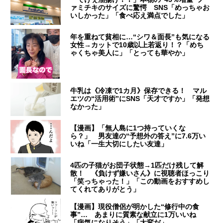
ァミチキのサイズに驚愕 SNS「めっちゃお
いしかった」「食べ応え満点でした」
年を重ねて貧相に…“シワ＆面長”も気になる
女性→カットで10歳以上若返り！？「めち
ゃくちゃ美人に」「とっても華やか」
牛乳は《冷凍で1カ月》保存できる！ マル
エツの“活用術”にSNS「天才ですか」「発想
なかった」
【漫画】「無人島に1つ持っていくな
ら？」 男友達の“予想外の答え”に7.6万い
いね「一生大切にしたい友達」
4匹の子猫がお団子状態→1匹だけ残して解
散！ 《負けず嫌いさん》に視聴者ほっこり
「笑っちゃった！」「この動画をおすすめし
てくれてありがとう」
【漫画】現役僧侶が明かした“修行中の食
事”… あまりに質素な献立に1万いいね
「病気になりそう」「大変だ」