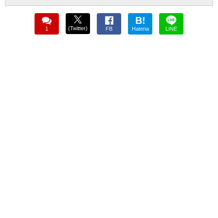
B!
(Twitter)
1
FB
Hatena
LINE