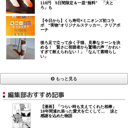
110円 5日間限定＆一皿“無料” 「大と
ろ」も
【今日から】くら寿司×ミニオンズ初コラ
ボ “実物”オリジナルステッカー、クリアポ
ーチ
後ろ足で立って歩く子猫、見事なターンを決
める！ 賢さに視聴者から驚嘆の声「かわい
すぎて耐えられない！」「なんて素晴らし
い」
もっと見る
編集部おすすめ記事
【漫画】「つらい時も支えてくれた相棒」
18年間連れ添った愛犬を亡くして… 涙と
感謝を込めた物語