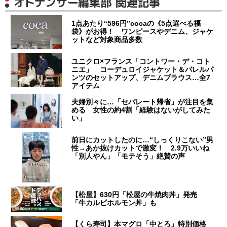
オトナンサー編集部 関連記事
1点あたり“596円”cocaの《5点選べる福
袋》がお得！ ワンピースやデニム、ジャケ
ットなど対象商品多数
ユニクロ×フランス「コントワー・デ・コト
ニエ」 コーデュロイジャケット＆バレルパ
ンツのセットアップ、デニムブラウス…全7
アイテム
夫婦別々に…「セパレート帰省」が注目を集
める 女性の約4割「経験はないがしてみた
い」
前日にカットしたのに…“しっくりこない”男
性→あか抜けカットで激変！ 2.9万いいね
「別人やん」「モテそう」絶賛の声
【松屋】630円「松屋の牛焼肉丼」発売
「牛カルビホルモン丼」も
【くら寿司】本マグロ「中とろ」特別価格