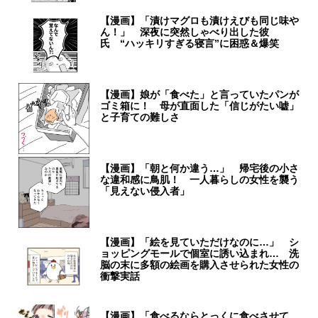
【漫画】「漬けマグロも漬けえびも同じ味や
ん！」 深夜に突然しゃべり出した彼
氏 “ハッキリすぎる寝言”に困惑＆爆笑
【漫画】娘が「食べた」と言っていたパンが
ゴミ箱に！ 母が直面した「信じがたい嘘」
と子育ての難しさ
【漫画】「朝と何か違う…」 帰宅後の小さ
な違和感に鳥肌！ 一人暮らしの女性を襲う
「見えない侵入者」
【漫画】「絵を見ていただけなのに…」 シ
ョッピングモールで個室に誘い込まれ… 洗
脳の末に多額の絵画を購入させられた女性の
衝撃実話
【漫画】「食べるならとっくに食べさせて