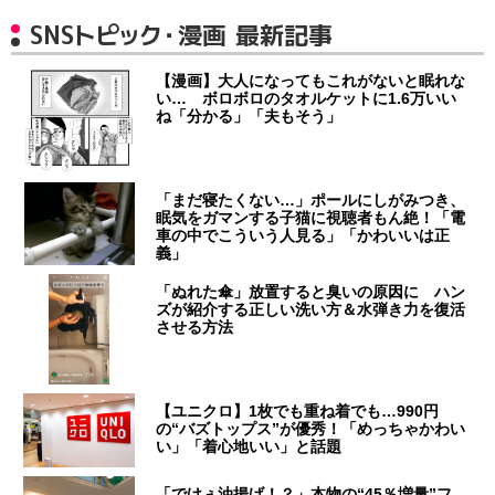
SNSトピック・漫画 最新記事
【漫画】大人になってもこれがないと眠れな
い… ボロボロのタオルケットに1.6万いい
ね「分かる」「夫もそう」
「まだ寝たくない…」ポールにしがみつき、
眠気をガマンする子猫に視聴者もん絶！「電
車の中でこういう人見る」「かわいいは正
義」
「ぬれた傘」放置すると臭いの原因に ハン
ズが紹介する正しい洗い方＆水弾き力を復活
させる方法
【ユニクロ】1枚でも重ね着でも…990円
の“バズトップス”が優秀！「めっちゃかわい
い」「着心地いい」と話題
「でけぇ油揚げ！？」本物の“45％増量”フ