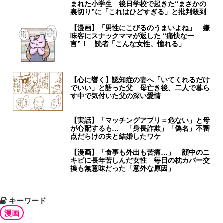
まれた小学生 後日学校で起きた“まさかの
裏切り”に「これはひどすぎる」と批判殺到
【漫画】「男性にこびるのうまいよね」 嫌
味客にスナックママが返した “痛快な一
言”！ 読者「こんな女性、憧れる」
【心に響く】認知症の妻へ「いてくれるだけ
でいい」と語った父 母亡き後、二人で暮ら
す中で気付いた父の深い愛情
【実話】「マッチングアプリ＝危ない」と母
が心配するも… 「身長詐欺」「偽名」不審
点だらけの夫と結婚したワケ
【漫画】「食事も外出も苦痛…」 顔中のニ
キビに長年苦しんだ女性 毎日の枕カバー交
換も無意味だった「意外な原因」
キーワード
漫画