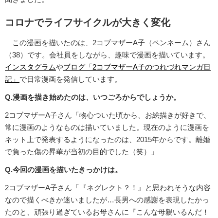
コロナでライフサイクルが大きく変化
この漫画を描いたのは、2コブマザーA子（ペンネーム）さん
（38）です。会社員をしながら、趣味で漫画を描いています。
インスタグラム
や
ブログ「2コブマザーA子のつれづれマンガ日
記」
で日常漫画を発信しています。
Q.漫画を描き始めたのは、いつごろからでしょうか。
2コブマザーA子さん「物心ついた頃から、お絵描きが好きで、
常に漫画のようなものは描いていました。現在のように漫画を
ネット上で発表するようになったのは、2015年からです。離婚
で負った傷の昇華が当初の目的でした（笑）」
Q.今回の漫画を描いたきっかけは。
2コブマザーA子さん「『ネグレクト？！』と思われそうな内容
なので描くべきか迷いましたが…長男への感謝を表現したかっ
たのと、頑張り過ぎているお母さんに『こんな母親いるんだ！