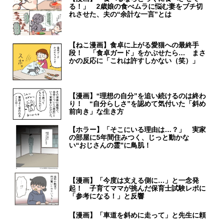
る！」 2歳娘の食べムラに悩む妻をブチ切
れさせた、夫の“余計な一言”とは
【ねこ漫画】食卓に上がる愛猫への最終手
段！ 「食卓ガード」をかぶせたら… まさ
かの反応に「これは許すしかない（笑）」
【漫画】“理想の自分”を追い続けるのは終わ
り！ “自分らしさ”を認めて気付いた「斜め
前向き」な生き方
【ホラー】「そこにいる理由は…？」 実家
の部屋に5年間住みつく、じっと動かな
い“おじさんの霊”に鳥肌！
【漫画】「今度は支える側に…」と一念発
起！ 子育てママが挑んだ保育士試験レポに
「参考になる！」と反響
【漫画】「車道を斜めに走って」と先生に頼