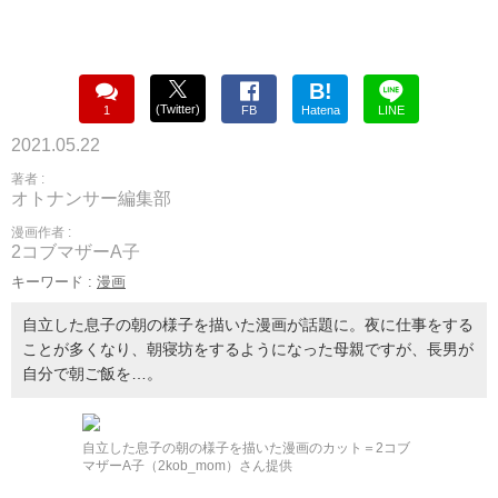
B!
(Twitter)
1
FB
Hatena
LINE
2021.05.22
著者 :
オトナンサー編集部
漫画作者 :
2コブマザーA子
キーワード :
漫画
自立した息子の朝の様子を描いた漫画が話題に。夜に仕事をする
ことが多くなり、朝寝坊をするようになった母親ですが、長男が
自分で朝ご飯を…。
自立した息子の朝の様子を描いた漫画のカット＝2コブ
マザーA子（2kob_mom）さん提供