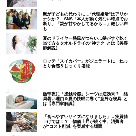
親が子どもの代わりに…“代理婚活”はアリか
ナシか？ SNS「本人が動く気ない時点でお
断り」「親が甘やかしてるから…」厳しい声
も
夏のドライヤー熱風がつらい…髪がすぐ乾く
当て方＆タオルドライの“神テク”とは【美容
師解説】
ロッテ「スイカバー」がジェラートに ねっ
とり食感＆じっくり堪能
熱帯夜に「接触冷感」シーツは逆効果？ 結
局暑い理由＆夏の快眠に導く“意外な寝具”と
は【専門家解説】
「食べやすいサイズになりました」→実質値
上げでは！？ 物価上昇が続く中、消費者
が“コスト削減”を実感する場面