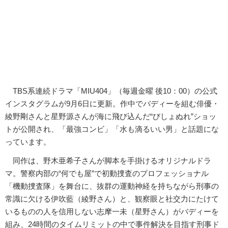
TBS系連続ドラマ「MIU404」（毎週金曜 後10：00）の公式
インスタグラムが9月6日に更新。作中でバディーを組む俳優・
綾野剛さんと星野源さんが海に飛び込んだ“びしょぬれ”ショッ
トが公開され、「最強コンビ」「水も滴るいい男」と話題にな
っています。
同作は、野木亜希子さんが脚本を手掛けるオリジナルドラ
マ。警察内部の“何でも屋”で初動捜査のプロフェッショナル
「機動捜査隊」を舞台に、抜群の運動神経を持ちながら刑事の
常識に欠ける伊吹藍（綾野さん）と、観察眼と社交力にたけて
いるものの人を信用しない志摩一未（星野さん）がバディーを
組み、24時間のタイムリミットの中で事件解決を目指す刑事ド