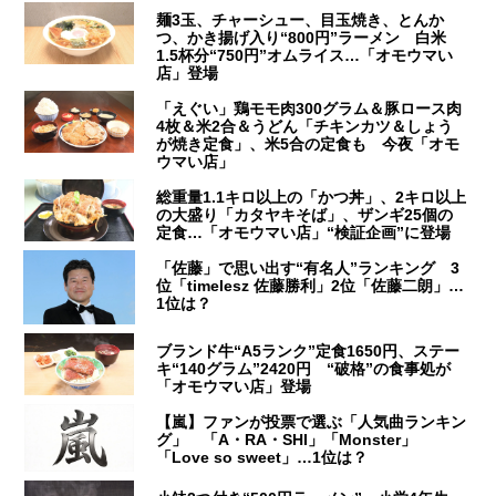
麺3玉、チャーシュー、目玉焼き、とんか
つ、かき揚げ入り“800円”ラーメン 白米
1.5杯分“750円”オムライス…「オモウマい
店」登場
「えぐい」鶏モモ肉300グラム＆豚ロース肉
4枚＆米2合＆うどん「チキンカツ＆しょう
が焼き定食」、米5合の定食も 今夜「オモ
ウマい店」
総重量1.1キロ以上の「かつ丼」、2キロ以上
の大盛り「カタヤキそば」、ザンギ25個の
定食…「オモウマい店」“検証企画”に登場
「佐藤」で思い出す“有名人”ランキング 3
位「timelesz 佐藤勝利」2位「佐藤二朗」…
1位は？
ブランド牛“A5ランク”定食1650円、ステー
キ“140グラム”2420円 “破格”の食事処が
「オモウマい店」登場
【嵐】ファンが投票で選ぶ「人気曲ランキン
グ」 「A・RA・SHI」「Monster」
「Love so sweet」…1位は？