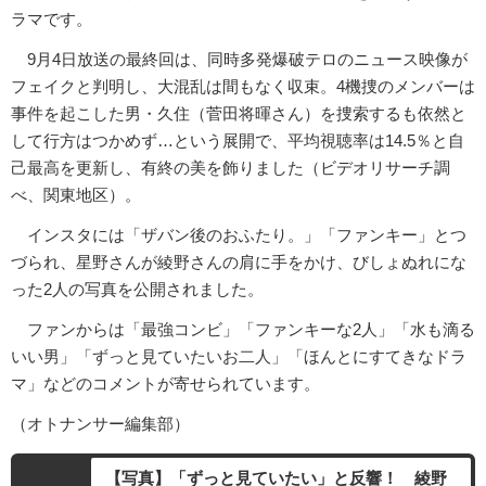
ラマです。
9月4日放送の最終回は、同時多発爆破テロのニュース映像が
フェイクと判明し、大混乱は間もなく収束。4機捜のメンバーは
事件を起こした男・久住（菅田将暉さん）を捜索するも依然と
して行方はつかめず…という展開で、平均視聴率は14.5％と自
己最高を更新し、有終の美を飾りました（ビデオリサーチ調
べ、関東地区）。
インスタには「ザバン後のおふたり。」「ファンキー」とつ
づられ、星野さんが綾野さんの肩に手をかけ、びしょぬれにな
った2人の写真を公開されました。
ファンからは「最強コンビ」「ファンキーな2人」「水も滴る
いい男」「ずっと見ていたいお二人」「ほんとにすてきなドラ
マ」などのコメントが寄せられています。
（オトナンサー編集部）
【写真】「ずっと見ていたい」と反響！ 綾野