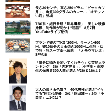
長さ30センチ、重さ250グラム「ビックカツ
丼」、角煮300グラムのカレー…「オモウマ
い店」登場
TBS系・紀行番組「世界遺産」 美しい映像
撮影、制作陣が明かす“秘話” 8月7日
YouTubeライブ配信
ブランド卵の“TKG”200円、ラーメン600
円、卵10個分の目玉焼き1000円…生卵・ゆ
で卵・卵スープ食べ放題 「オモウマい店」
SP登場
「親身に悩みを聞いてくれそう」な芸能人ラ
ンキング 3位「内村光良」…小学生～高校
生の保護者300人超が選んだ2位＆1位は？
大人の渋さ＆色気？ 40代男性が選ぶ“イケ
てる”同世代俳優 3位「岡田准一」2位「小
栗旬」…1位は？