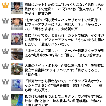
前日にカットしたのに…“しっくりこない”男性→あか
抜けカットで激変！ 2.9万いいね「別人やん」「モ
テそう」絶賛の声
“おかっぱ”に悩む男性→バッサリカットで大変身！
ビフォーアフターに「え、同じ人！？」「かっこい
い」「爽やかすぎる～」大絶賛の声
妻に「ハゲてる」と言われ…カットで解決→イケオジ
に大変身！ ビフォーアフターに「うちの夫もお願い
したい」「若返りハンパない」
「本当にやめてほしい」 スーパー銭湯スタッフが訴
える“利用時のNG行為”に「困る」「当たり前すぎ」
大量の「ペットボトル」が楽に運べる！？ 災害時に
役立つ自衛隊の“ライフハック”に「目からうろこ」
「助かる」
「転売ヤーから買わないで」アイラップ公式が“ウォ
ッシャブルタンク”増産を報告 SNS「心強い」「落
ち着いたら買う」
見つけたら踏みつぶして…サクラ、ウメ枯らす“特定
外来生物”とは？ 鈴木農水相の注意喚起に「怖い」
「迷わずつぶす」