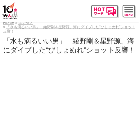
HOME
エンタメ
「水も滴るいい男」 綾野剛＆星野源、海にダイブした“びしょぬれ”ショット
反響！
「水も滴るいい男」 綾野剛＆星野源、海
にダイブした“びしょぬれ”ショット反響！