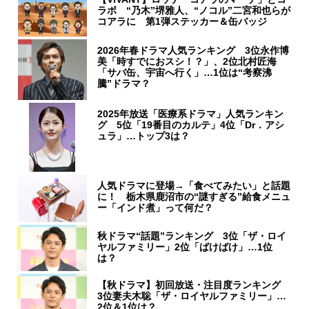
ラボ “乃木”堺雅人、“ノコル”二宮和也らが
コアラに 第1弾ステッカー＆缶バッジ
2026年春ドラマ人気ランキング 3位永作博
美「時すでにおスシ！？」、2位北村匠海
「サバ缶、宇宙へ行く」…1位は“考察沸
騰”ドラマ？
2025年放送「医療系ドラマ」人気ランキン
グ 5位「19番目のカルテ」4位「Dr．アシ
ュラ」…トップ3は？
人気ドラマに登場→「食べてみたい」と話題
に！ 栃木県鹿沼市の“謎すぎる”給食メニュ
ー「インド煮」って何だ？
秋ドラマ“話題”ランキング 3位「ザ・ロイ
ヤルファミリー」2位「ばけばけ」…1位
は？
【秋ドラマ】初回放送・注目度ランキング
3位妻夫木聡「ザ・ロイヤルファミリー」…
2位＆1位は？