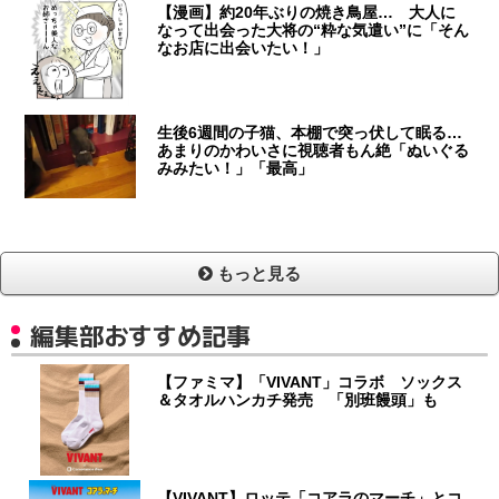
【漫画】約20年ぶりの焼き鳥屋… 大人に
なって出会った大将の“粋な気遣い”に「そん
なお店に出会いたい！」
生後6週間の子猫、本棚で突っ伏して眠る…
あまりのかわいさに視聴者もん絶「ぬいぐる
みみたい！」「最高」
もっと見る
編集部おすすめ記事
【ファミマ】「VIVANT」コラボ ソックス
＆タオルハンカチ発売 「別班饅頭」も
【VIVANT】ロッテ「コアラのマーチ」とコ