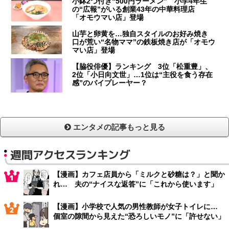
小鉢2つ付き“500円ラーメン” 小学4年生
の“広報”がいる創業43年の中華料理店
「オモウマい店」登場
山芋と卵黄を…独自スタイルのお好み焼き
口が荒い“名物ママ”の鉄板焼き店が「オモウ
マい店」登場
【脇役俳優】ランキング 3位「松重豊」、
2位「小日向文世」…1位は“主役を食う存在
感”のバイプレーヤー？
エンタメの記事もっと見る
週間アクセスランキング
【漫画】カフェ店員から「ミルクと砂糖は？」と聞か
れ… 夫の“ナイスな返答”に「これから使います」
【漫画】小学校で人気の男性教師が女子トイレに…
個室の隙間から見えた“恐ろしいモノ”に「許せない」