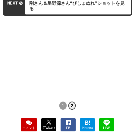
剛さん＆星野源さん“びしょぬれ”ショットを見
NEXT
る
1
2
B!
(Twitter)
コメント
FB
Hatena
LINE