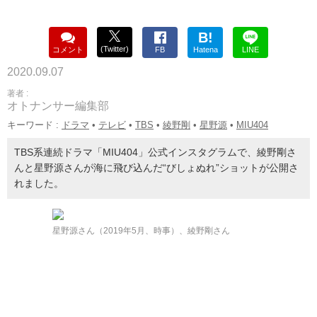
B!
(Twitter)
コメント
FB
Hatena
LINE
2020.09.07
著者 :
オトナンサー編集部
キーワード :
ドラマ
•
テレビ
•
TBS
•
綾野剛
•
星野源
•
MIU404
TBS系連続ドラマ「MIU404」公式インスタグラムで、綾野剛さ
んと星野源さんが海に飛び込んだ“びしょぬれ”ショットが公開さ
れました。
星野源さん（2019年5月、時事）、綾野剛さん