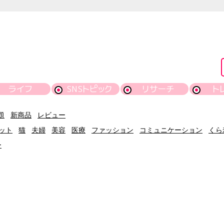
ライフ
SNSトピック
リサーチ
ト
題
新商品
レビュー
ット
猫
夫婦
美容
医療
ファッション
コミュニケーション
くら
ー