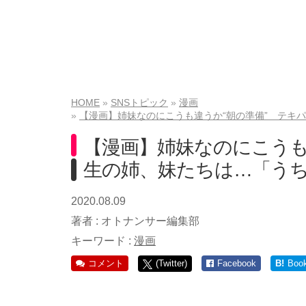
HOME
SNSトピック
漫画
【漫画】姉妹なのにこうも違うか“朝の準備” テキ
【漫画】姉妹なのにこうも
生の姉、妹たちは…「う
2020.08.09
著者 :
オトナンサー編集部
キーワード :
漫画
コメント
(Twitter)
Facebook
B!
Boo