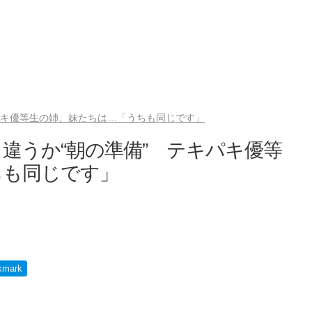
パキ優等生の姉、妹たちは…「うちも同じです」
違うか“朝の準備” テキパキ優等
ちも同じです」
kmark