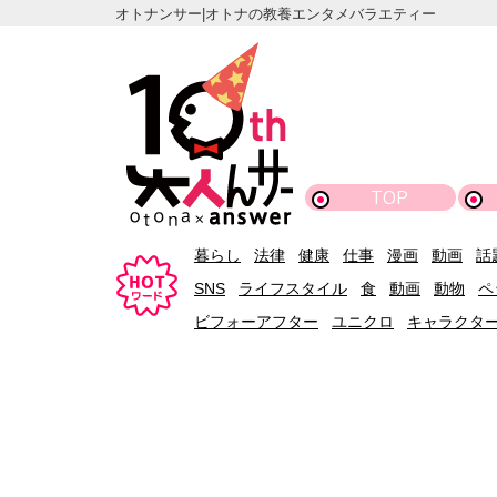
オトナンサー|オトナの教養エンタメバラエティー
TOP
暮らし
法律
健康
仕事
漫画
動画
話
SNS
ライフスタイル
食
動画
動物
ペ
ビフォーアフター
ユニクロ
キャラクタ