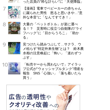
った店員の“粋な計らい”に「天使降臨」
【漫画】電車でベビーカーの赤ちゃん
に蹴られた男性 怒ると思いきや…“意
外な本音”に「なんてすてき！」
大量の「ペットボトル」が楽に運べ
る！？ 災害時に役立つ自衛隊の“ライ
フハック”に「目からうろこ」「助か
る」
見つけたら踏みつぶして…サクラ、ウ
メ枯らす“特定外来生物”とは？ 鈴木農
水相の注意喚起に「怖い」「迷わずつ
ぶす」
「転売ヤーから買わないで」アイラッ
プ公式が“ウォッシャブルタンク”増産を
報告 SNS「心強い」「落ち着いたら
買う」