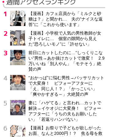
週間アクセスランキング
【漫画】カフェ店員から「ミルクと砂
糖は？」と聞かれ… 夫の“ナイスな返
答”に「これから使います」
【漫画】小学校で人気の男性教師が女
子トイレに… 個室の隙間から見え
た“恐ろしいモノ”に「許せない」
前日にカットしたのに…“しっくりこな
い”男性→あか抜けカットで激変！ 2.9
万いいね「別人やん」「モテそう」絶
賛の声
“おかっぱ”に悩む男性→バッサリカット
で大変身！ ビフォーアフターに
「え、同じ人！？」「かっこいい」
「爽やかすぎる～」大絶賛の声
妻に「ハゲてる」と言われ…カットで
解決→イケオジに大変身！ ビフォー
アフターに「うちの夫もお願いした
い」「若返りハンパない」
【漫画】お祭りで子どもが欲しがった
お面、なんと2000円！？ 焦る母を救