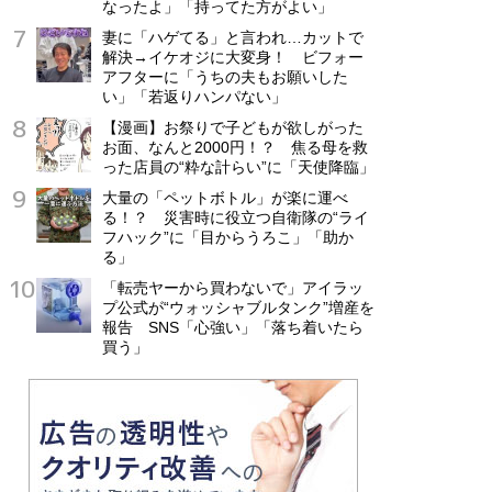
なったよ」「持ってた方がよい」
妻に「ハゲてる」と言われ…カットで
解決→イケオジに大変身！ ビフォー
アフターに「うちの夫もお願いした
い」「若返りハンパない」
【漫画】お祭りで子どもが欲しがった
お面、なんと2000円！？ 焦る母を救
った店員の“粋な計らい”に「天使降臨」
大量の「ペットボトル」が楽に運べ
る！？ 災害時に役立つ自衛隊の“ライ
フハック”に「目からうろこ」「助か
る」
「転売ヤーから買わないで」アイラッ
プ公式が“ウォッシャブルタンク”増産を
報告 SNS「心強い」「落ち着いたら
買う」