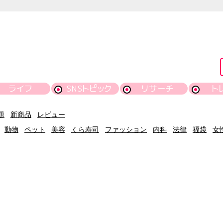
ライフ
SNSトピック
リサーチ
ト
題
新商品
レビュー
動物
ペット
美容
くら寿司
ファッション
内科
法律
福袋
女