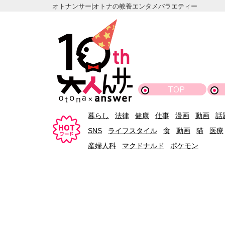
オトナンサー|オトナの教養エンタメバラエティー
TOP
暮らし
法律
健康
仕事
漫画
動画
話
SNS
ライフスタイル
食
動画
猫
医療
産婦人科
マクドナルド
ポケモン