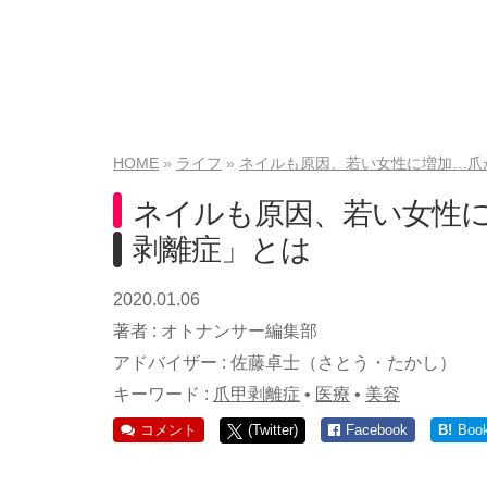
HOME
ライフ
ネイルも原因、若い女性に増加…爪
ネイルも原因、若い女性
剥離症」とは
2020.01.06
著者 :
オトナンサー編集部
アドバイザー :
佐藤卓士（さとう・たかし）
キーワード :
爪甲剥離症
•
医療
•
美容
コメント
(Twitter)
Facebook
B!
Boo