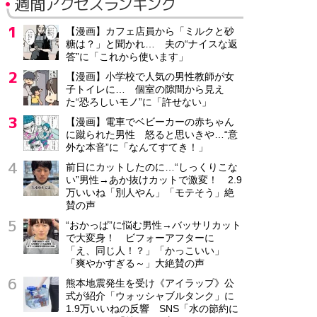
週間アクセスランキング
【漫画】カフェ店員から「ミルクと砂
糖は？」と聞かれ… 夫の“ナイスな返
答”に「これから使います」
【漫画】小学校で人気の男性教師が女
子トイレに… 個室の隙間から見え
た“恐ろしいモノ”に「許せない」
【漫画】電車でベビーカーの赤ちゃん
に蹴られた男性 怒ると思いきや…“意
外な本音”に「なんてすてき！」
前日にカットしたのに…“しっくりこな
い”男性→あか抜けカットで激変！ 2.9
万いいね「別人やん」「モテそう」絶
賛の声
“おかっぱ”に悩む男性→バッサリカット
で大変身！ ビフォーアフターに
「え、同じ人！？」「かっこいい」
「爽やかすぎる～」大絶賛の声
熊本地震発生を受け《アイラップ》公
式が紹介「ウォッシャブルタンク」に
1.9万いいねの反響 SNS「水の節約に