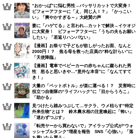
“おかっぱ”に悩む男性→バッサリカットで大変身！
ビフォーアフターに「え、同じ人！？」「かっこい
い」「爽やかすぎる～」大絶賛の声
妻に「ハゲてる」と言われ…カットで解決→イケオジ
に大変身！ ビフォーアフターに「うちの夫もお願い
したい」「若返りハンパない」
【漫画】お祭りで子どもが欲しがったお面、なんと
2000円！？ 焦る母を救った店員の“粋な計らい”に
「天使降臨」
【漫画】電車でベビーカーの赤ちゃんに蹴られた男
性 怒ると思いきや…“意外な本音”に「なんてすて
き！」
大量の「ペットボトル」が楽に運べる！？ 災害時に
役立つ自衛隊の“ライフハック”に「目からうろこ」
「助かる」
見つけたら踏みつぶして…サクラ、ウメ枯らす“特定
外来生物”とは？ 鈴木農水相の注意喚起に「怖い」
「迷わずつぶす」
「転売ヤーから買わないで」アイラップ公式が“ウォ
ッシャブルタンク”増産を報告 SNS「心強い」「落
ち着いたら買う」