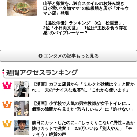
山芋と卵黄を…独自スタイルのお好み焼き
口が荒い“名物ママ”の鉄板焼き店が「オモウ
マい店」登場
【脇役俳優】ランキング 3位「松重豊」、
2位「小日向文世」…1位は“主役を食う存在
感”のバイプレーヤー？
エンタメの記事もっと見る
週間アクセスランキング
【漫画】カフェ店員から「ミルクと砂糖は？」と聞か
れ… 夫の“ナイスな返答”に「これから使います」
【漫画】小学校で人気の男性教師が女子トイレに…
個室の隙間から見えた“恐ろしいモノ”に「許せない」
前日にカットしたのに…“しっくりこない”男性→あか
抜けカットで激変！ 2.9万いいね「別人やん」「モ
テそう」絶賛の声