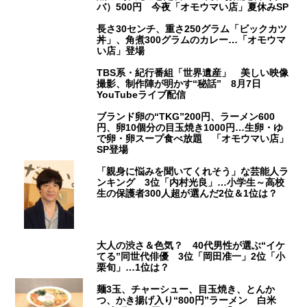
バ）500円 今夜「オモウマい店」夏休みSP
長さ30センチ、重さ250グラム「ビックカツ
丼」、角煮300グラムのカレー…「オモウマ
い店」登場
TBS系・紀行番組「世界遺産」 美しい映像
撮影、制作陣が明かす“秘話” 8月7日
YouTubeライブ配信
ブランド卵の“TKG”200円、ラーメン600
円、卵10個分の目玉焼き1000円…生卵・ゆ
で卵・卵スープ食べ放題 「オモウマい店」
SP登場
「親身に悩みを聞いてくれそう」な芸能人ラ
ンキング 3位「内村光良」…小学生～高校
生の保護者300人超が選んだ2位＆1位は？
大人の渋さ＆色気？ 40代男性が選ぶ“イケ
てる”同世代俳優 3位「岡田准一」2位「小
栗旬」…1位は？
麺3玉、チャーシュー、目玉焼き、とんか
つ、かき揚げ入り“800円”ラーメン 白米