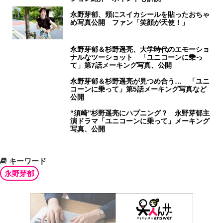
永野芽郁、頬にスイカシールを貼ったおちゃ
め写真公開 ファン「笑顔が天使！」
永野芽郁＆杉野遥亮、大学時代のエモーショ
ナルなツーショット 「ユニコーンに乗っ
て」第7話メーキング写真、公開
永野芽郁＆杉野遥亮が見つめ合う… 「ユニ
コーンに乗って」第5話メーキング写真など
公開
“須崎”杉野遥亮にハプニング？ 永野芽郁主
演ドラマ「ユニコーンに乗って」メーキング
写真、公開
キーワード
永野芽郁