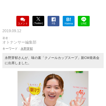
B!
(Twitter)
コメント
FB
Hatena
LINE
2019.09.12
著者 :
オトナンサー編集部
キーワード :
永野芽郁
永野芽郁さんが、味の素「クノールカップスープ」新CM発表会
に出席しました。