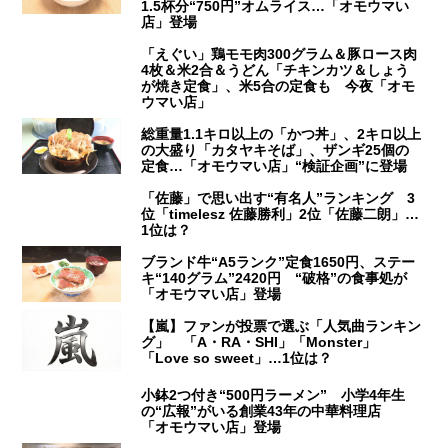
1.5杯分“750円”オムライス…「オモウマい
店」登場
「えぐい」鶏モモ肉300グラム＆豚ロース肉
4枚＆米2合＆うどん「チキンカツ＆しょう
が焼き定食」、米5合の定食も 今夜「オモ
ウマい店」
総重量1.1キロ以上の「かつ丼」、2キロ以上
の大盛り「カタヤキそば」、ザンギ25個の
定食…「オモウマい店」“検証企画”に登場
「佐藤」で思い出す“有名人”ランキング 3
位「timelesz 佐藤勝利」2位「佐藤二朗」…
1位は？
ブランド牛“A5ランク”定食1650円、ステー
キ“140グラム”2420円 “破格”の食事処が
「オモウマい店」登場
【嵐】ファンが投票で選ぶ「人気曲ランキン
グ」 「A・RA・SHI」「Monster」
「Love so sweet」…1位は？
小鉢2つ付き“500円ラーメン” 小学4年生
の“広報”がいる創業43年の中華料理店
「オモウマい店」登場