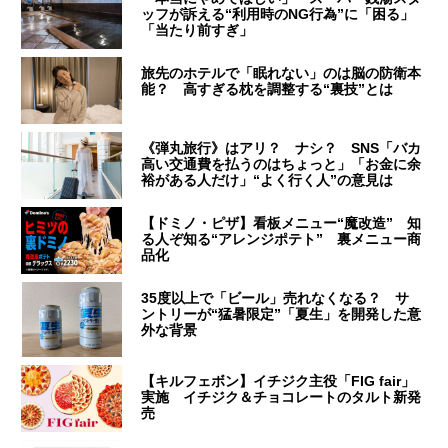
ッフが訴える“利用時のNG行為”に「困る」
「当たり前すぎ」
旅先のホテルで「眠れない」のは脳の防衛本
能？ 高すぎる枕を調整する“裏技”とは
《弾丸旅行》はアリ？ ナシ？ SNS「バカ
高い交通費を払うのはちょっと」「お金に余
裕がある人だけ」“よく行く人”の意見は
【ドミノ・ピザ】看板メニュー“魔改造” 知
る人ぞ知る“アレンジポテト” 裏メニュー商
品化
35度以上で「ビール」売れなくなる？ サ
ントリーが“猛暑限定”「夏生」を開発した意
外な背景
【キルフェボン】イチジク主役「FIG fair」
実施 イチジク＆チョコレートのタルト新発
売