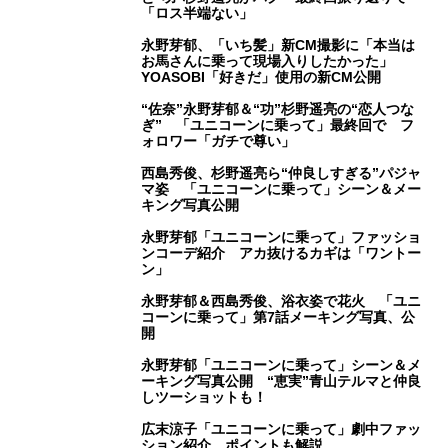
「ロス半端ない」
永野芽郁、「いち髪」新CM撮影に「本当は
お馬さんに乗って現場入りしたかった」
YOASOBI「好きだ」使用の新CM公開
“佐奈”永野芽郁＆“功”杉野遥亮の“恋人つな
ぎ” 「ユニコーンに乗って」最終回で フ
ォロワー「ガチで尊い」
西島秀俊、杉野遥亮ら“仲良しすぎる”パジャ
マ姿 「ユニコーンに乗って」シーン＆メー
キング写真公開
永野芽郁「ユニコーンに乗って」ファッショ
ンコーデ紹介 アカ抜けるカギは「ワントー
ン」
永野芽郁＆西島秀俊、浴衣姿で花火 「ユニ
コーンに乗って」第7話メーキング写真、公
開
永野芽郁「ユニコーンに乗って」シーン＆メ
ーキング写真公開 “恵実”青山テルマと仲良
しツーショットも！
広末涼子「ユニコーンに乗って」劇中ファッ
ション紹介 ポイントも解説