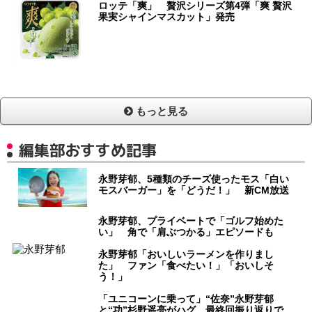
ロッテ「爽」 贅沢シリーズ第4弾「爽 贅沢
果実シャインマスカット」発売
もっと見る
編集部おすすめ記事
永野芽郁、5種類のチーズ使ったモス「白い
モスバーガー」を「どうだ！」 新CM放送
永野芽郁、プライベートで「ゴルフ始めた
い」 角で「肩ぶつかる」エピソードも
永野芽郁「おいしいラーメンを作りまし
た」 ファン「食べたい！」「おいしそ
う！」
「ユニコーンに乗って」“佐奈”永野芽郁
と“功”杉野遥亮がハグ 最終回振り返りで