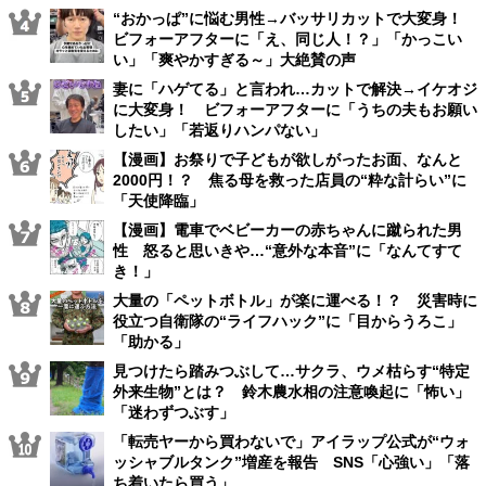
“おかっぱ”に悩む男性→バッサリカットで大変身！
ビフォーアフターに「え、同じ人！？」「かっこい
い」「爽やかすぎる～」大絶賛の声
妻に「ハゲてる」と言われ…カットで解決→イケオジ
に大変身！ ビフォーアフターに「うちの夫もお願い
したい」「若返りハンパない」
【漫画】お祭りで子どもが欲しがったお面、なんと
2000円！？ 焦る母を救った店員の“粋な計らい”に
「天使降臨」
【漫画】電車でベビーカーの赤ちゃんに蹴られた男
性 怒ると思いきや…“意外な本音”に「なんてすて
き！」
大量の「ペットボトル」が楽に運べる！？ 災害時に
役立つ自衛隊の“ライフハック”に「目からうろこ」
「助かる」
見つけたら踏みつぶして…サクラ、ウメ枯らす“特定
外来生物”とは？ 鈴木農水相の注意喚起に「怖い」
「迷わずつぶす」
「転売ヤーから買わないで」アイラップ公式が“ウォ
ッシャブルタンク”増産を報告 SNS「心強い」「落
ち着いたら買う」