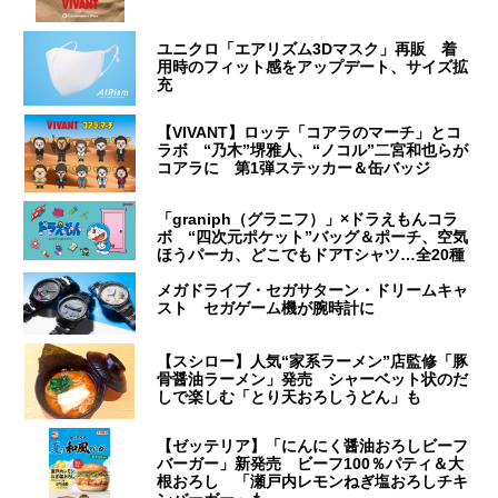
ユニクロ「エアリズム3Dマスク」再販 着
用時のフィット感をアップデート、サイズ拡
充
【VIVANT】ロッテ「コアラのマーチ」とコ
ラボ “乃木”堺雅人、“ノコル”二宮和也らが
コアラに 第1弾ステッカー＆缶バッジ
「graniph（グラニフ）」×ドラえもんコラ
ボ “四次元ポケット”バッグ＆ポーチ、空気
ほうパーカ、どこでもドアTシャツ…全20種
メガドライブ・セガサターン・ドリームキャ
スト セガゲーム機が腕時計に
【スシロー】人気“家系ラーメン”店監修「豚
骨醤油ラーメン」発売 シャーベット状のだ
しで楽しむ「とり天おろしうどん」も
【ゼッテリア】「にんにく醤油おろしビーフ
バーガー」新発売 ビーフ100％パティ＆大
根おろし 「瀬戸内レモンねぎ塩おろしチキ