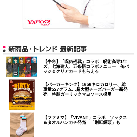
新商品・トレンド 最新記事
【牛角】「呪術廻戦」コラボ 呪術高専1年
ズ、七海建人、五条悟コラボメニュー 缶バ
ッジ＆クリアカードもらえる
【バーガーキング】1656キロカロリー、総
重量527グラム…超大型チーズバーガー新発
売 特製ガーリックマヨソース採用
【ファミマ】「VIVANT」コラボ ソックス
＆タオルハンカチ発売 「別班饅頭」も