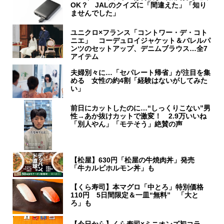
OK？ JALのクイズに「間違えた」「知り
ませんでした」
ユニクロ×フランス「コントワー・デ・コト
ニエ」 コーデュロイジャケット＆バレルパ
ンツのセットアップ、デニムブラウス…全7
アイテム
夫婦別々に…「セパレート帰省」が注目を集
める 女性の約4割「経験はないがしてみた
い」
前日にカットしたのに…“しっくりこない”男
性→あか抜けカットで激変！ 2.9万いいね
「別人やん」「モテそう」絶賛の声
【松屋】630円「松屋の牛焼肉丼」発売
「牛カルビホルモン丼」も
【くら寿司】本マグロ「中とろ」特別価格
110円 5日間限定＆一皿“無料” 「大と
ろ」も
【今日から】くら寿司×ミニオンズ初コラ