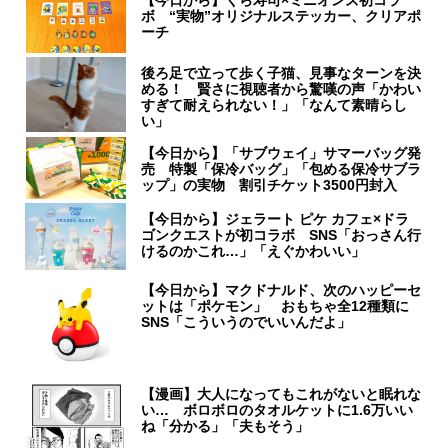
ボ “実物”オリジナルステッカー、クリアポ
ーチ
後ろ足で立って歩く子猫、見事なターンを決
める！ 賢さに視聴者から驚嘆の声「かわい
すぎて耐えられない！」「なんて素晴らし
い」
【今日から】「サブウェイ」サマーバッグ発
売 特製「保冷バッグ」「包める保冷サブラ
ップ」の実物 割引チケット3500円封入
【今日から】ジェラート ピケ カフェ×ドラ
ゴンクエストが初コラボ SNS「おっさん行
けるのかこれ…」「えぐかわいい」
【今日から】マクドナルド、次のハッピーセ
ットは「ポケモン」 おもちゃ全12種類に
SNS「こういうのでいいんだよ」
【漫画】大人になってもこれがないと眠れな
い… ボロボロのタオルケットに1.6万いい
ね「分かる」「夫もそう」