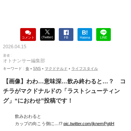
B!
(Twitter)
コメント
FB
Hatena
LINE
2026.04.15
著者 :
オトナンサー編集部
キーワード :
食
•
SNS
•
マクドナルド
•
ライフスタイル
【画像】わわ…意味深…飲み終わると…？ コ
チラがマクドナルドの「ラストシューティン
グ」“におわせ”投稿です！
飲みおわると
カップの向こう側に…!?
pic.twitter.com/jknemPgtiH