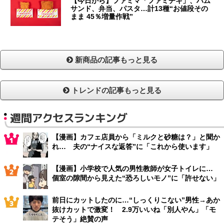
【今日から】ファミマ「ファミチキ」、ハム
サンド、弁当、パスタ…計13種“お値段その
まま 45％増量作戦”
新商品の記事もっと見る
トレンドの記事もっと見る
週間アクセスランキング
【漫画】カフェ店員から「ミルクと砂糖は？」と聞か
れ… 夫の“ナイスな返答”に「これから使います」
【漫画】小学校で人気の男性教師が女子トイレに…
個室の隙間から見えた“恐ろしいモノ”に「許せない」
前日にカットしたのに…“しっくりこない”男性→あか
抜けカットで激変！ 2.9万いいね「別人やん」「モ
テそう」絶賛の声