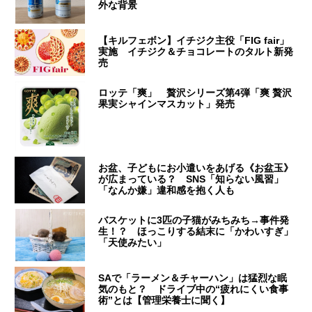
外な背景
【キルフェボン】イチジク主役「FIG fair」
実施 イチジク＆チョコレートのタルト新発
売
ロッテ「爽」 贅沢シリーズ第4弾「爽 贅沢
果実シャインマスカット」発売
お盆、子どもにお小遣いをあげる《お盆玉》
が広まっている？ SNS「知らない風習」
「なんか嫌」違和感を抱く人も
バスケットに3匹の子猫がみちみち→事件発
生！？ ほっこりする結末に「かわいすぎ」
「天使みたい」
SAで「ラーメン＆チャーハン」は猛烈な眠
気のもと？ ドライブ中の“疲れにくい食事
術”とは【管理栄養士に聞く】