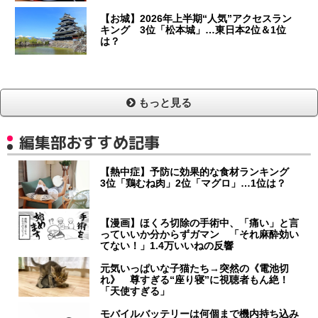
【お城】2026年上半期“人気”アクセスラン
キング 3位「松本城」…東日本2位＆1位
は？
もっと見る
編集部おすすめ記事
【熱中症】予防に効果的な食材ランキング
3位「鶏むね肉」2位「マグロ」…1位は？
【漫画】ほくろ切除の手術中、「痛い」と言
っていいか分からずガマン 「それ麻酔効い
てない！」1.4万いいねの反響
元気いっぱいな子猫たち→突然の《電池切
れ》 尊すぎる“座り寝”に視聴者もん絶！
「天使すぎる」
モバイルバッテリーは何個まで機内持ち込み