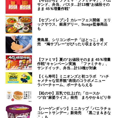
【今日から】ファミマ「ファミチキ」、ハム
サンド、弁当、パスタ…計13種“お値段その
まま 45％増量作戦”
【セブンイレブン】カレーフェス開催 エリ
ックサウス、銀座デリー、Suage監修商品
も
豊島屋、シリコンポーチ「はとっこ」発
売 “鳩サブレー”がぴったり収まるサイズ
【ファミマ】夏の“お値段そのまま 45％増量
作戦”キャンペーン実施 「ファミチキ」、
サンドイッチ、弁当…計13種が対象
【くら寿司】ミニオンズと初コラボ “ハチ
ャメチャな世界観”表現のコラボメニュー
ラバーチャーム、ポーチもらえる
【松のや】豆乳で仕上げた「ロースか
つ“白”麻婆ライス」発売 まろやか＆ピリ辛
【ハーゲンダッツ】ミニカップ「バニラチョ
コレートサンデー」新発売 「黒ごま＆きな
こ」も