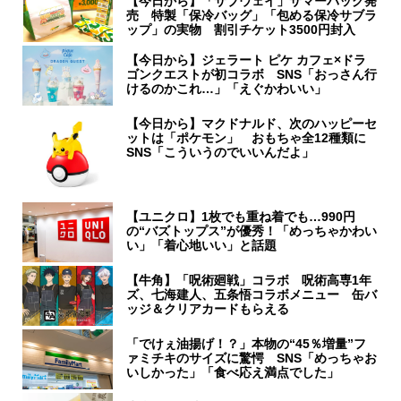
【今日から】「サブウェイ」サマーバッグ発
売 特製「保冷バッグ」「包める保冷サブラ
ップ」の実物 割引チケット3500円封入
【今日から】ジェラート ピケ カフェ×ドラ
ゴンクエストが初コラボ SNS「おっさん行
けるのかこれ…」「えぐかわいい」
【今日から】マクドナルド、次のハッピーセ
ットは「ポケモン」 おもちゃ全12種類に
SNS「こういうのでいいんだよ」
【ユニクロ】1枚でも重ね着でも…990円
の“バズトップス”が優秀！「めっちゃかわい
い」「着心地いい」と話題
【牛角】「呪術廻戦」コラボ 呪術高専1年
ズ、七海建人、五条悟コラボメニュー 缶バ
ッジ＆クリアカードもらえる
「でけぇ油揚げ！？」本物の“45％増量”フ
ァミチキのサイズに驚愕 SNS「めっちゃお
いしかった」「食べ応え満点でした」