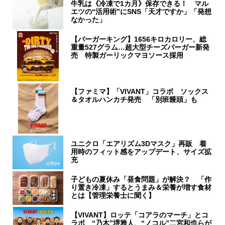
牛乳は《冷凍で1カ月》保存できる！ マル
エツの“活用術”にSNS「天才ですか」「発想
なかった」
【バーガーキング】1656キロカロリー、総
重量527グラム…超大型チーズバーガー新発
売 特製ガーリックマヨソース採用
【ファミマ】「VIVANT」コラボ ソックス
＆タオルハンカチ発売 「別班饅頭」も
ユニクロ「エアリズム3Dマスク」再販 着
用時のフィット感をアップデート、サイズ拡
充
子どもの夏休み「昼食問題」が解決？ 「作
り置き冷凍」するとうまみ＆栄養が増す食材
とは【管理栄養士に聞く】
【VIVANT】ロッテ「コアラのマーチ」とコ
ラボ “乃木”堺雅人、“ノコル”二宮和也らが