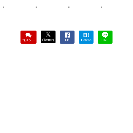
B!
(Twitter)
コメント
FB
Hatena
LINE