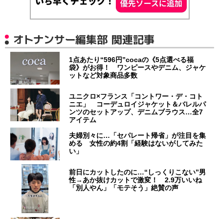
オトナンサー編集部 関連記事
1点あたり“596円”cocaの《5点選べる福
袋》がお得！ ワンピースやデニム、ジャケ
ットなど対象商品多数
ユニクロ×フランス「コントワー・デ・コト
ニエ」 コーデュロイジャケット＆バレルパ
ンツのセットアップ、デニムブラウス…全7
アイテム
夫婦別々に…「セパレート帰省」が注目を集
める 女性の約4割「経験はないがしてみた
い」
前日にカットしたのに…“しっくりこない”男
性→あか抜けカットで激変！ 2.9万いいね
「別人やん」「モテそう」絶賛の声