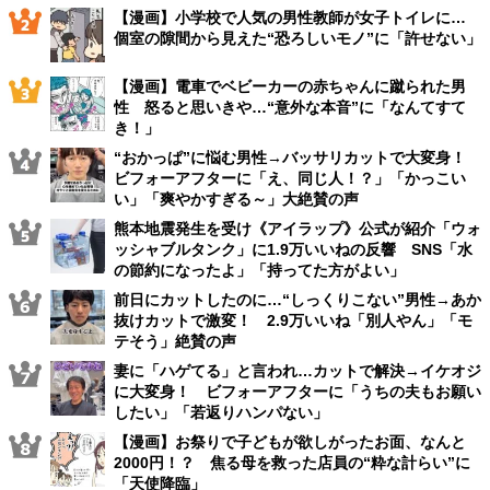
【漫画】小学校で人気の男性教師が女子トイレに…
個室の隙間から見えた“恐ろしいモノ”に「許せない」
【漫画】電車でベビーカーの赤ちゃんに蹴られた男
性 怒ると思いきや…“意外な本音”に「なんてすて
き！」
“おかっぱ”に悩む男性→バッサリカットで大変身！
ビフォーアフターに「え、同じ人！？」「かっこい
い」「爽やかすぎる～」大絶賛の声
熊本地震発生を受け《アイラップ》公式が紹介「ウォ
ッシャブルタンク」に1.9万いいねの反響 SNS「水
の節約になったよ」「持ってた方がよい」
前日にカットしたのに…“しっくりこない”男性→あか
抜けカットで激変！ 2.9万いいね「別人やん」「モ
テそう」絶賛の声
妻に「ハゲてる」と言われ…カットで解決→イケオジ
に大変身！ ビフォーアフターに「うちの夫もお願い
したい」「若返りハンパない」
【漫画】お祭りで子どもが欲しがったお面、なんと
2000円！？ 焦る母を救った店員の“粋な計らい”に
「天使降臨」