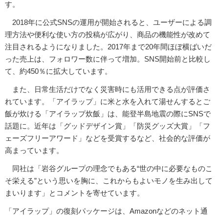
す。
2018年に公式SNSの運用が開始されると、ユーザーによる調
理方法や便利な使い方の投稿が広がり、商品の機能性が改めて
注目されるようになりました。2017年まで20年間ほぼ横ばいだ
った売上は、フォロワー数に伴って増加。SNS開始前と比較し
て、約450％に拡大しています。
また、日常生活だけでなく災害時にも活用できる点が評価さ
れています。「アイラップ」に米と水を入れて湯せんするとご
飯が炊ける「アイラップ炊飯」は、能登半島地震の際にSNSで
話題に。近年は「グッドデザイン賞」「防災グッズ大賞」「フ
ェーズフリーアワード」などを受賞するなど、社会的な評価が
高まっています。
同社は「岩谷グループの理念でもある“世の中に必要なものこ
そ栄える”という思いを胸に、これからもよいモノを生み出して
まいります」とコメントを寄せています。
「アイラップ」の復刻パッケージは、Amazonなどのネット通