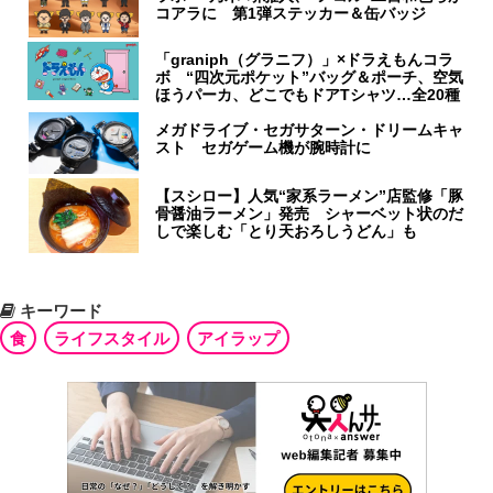
コアラに 第1弾ステッカー＆缶バッジ
「graniph（グラニフ）」×ドラえもんコラ
ボ “四次元ポケット”バッグ＆ポーチ、空気
ほうパーカ、どこでもドアTシャツ…全20種
メガドライブ・セガサターン・ドリームキャ
スト セガゲーム機が腕時計に
【スシロー】人気“家系ラーメン”店監修「豚
骨醤油ラーメン」発売 シャーベット状のだ
しで楽しむ「とり天おろしうどん」も
キーワード
食
ライフスタイル
アイラップ