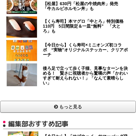
【松屋】630円「松屋の牛焼肉丼」発売
「牛カルビホルモン丼」も
【くら寿司】本マグロ「中とろ」特別価格
110円 5日間限定＆一皿“無料” 「大と
ろ」も
【今日から】くら寿司×ミニオンズ初コラ
ボ “実物”オリジナルステッカー、クリアポ
ーチ
後ろ足で立って歩く子猫、見事なターンを決
める！ 賢さに視聴者から驚嘆の声「かわい
すぎて耐えられない！」「なんて素晴らし
い」
もっと見る
編集部おすすめ記事