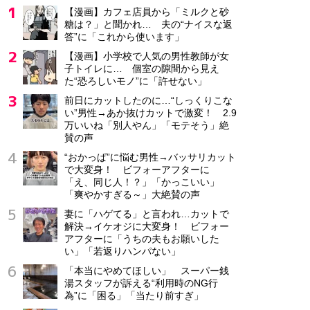
【漫画】カフェ店員から「ミルクと砂
糖は？」と聞かれ… 夫の“ナイスな返
答”に「これから使います」
【漫画】小学校で人気の男性教師が女
子トイレに… 個室の隙間から見え
た“恐ろしいモノ”に「許せない」
前日にカットしたのに…“しっくりこな
い”男性→あか抜けカットで激変！ 2.9
万いいね「別人やん」「モテそう」絶
賛の声
“おかっぱ”に悩む男性→バッサリカット
で大変身！ ビフォーアフターに
「え、同じ人！？」「かっこいい」
「爽やかすぎる～」大絶賛の声
妻に「ハゲてる」と言われ…カットで
解決→イケオジに大変身！ ビフォー
アフターに「うちの夫もお願いした
い」「若返りハンパない」
「本当にやめてほしい」 スーパー銭
湯スタッフが訴える“利用時のNG行
為”に「困る」「当たり前すぎ」