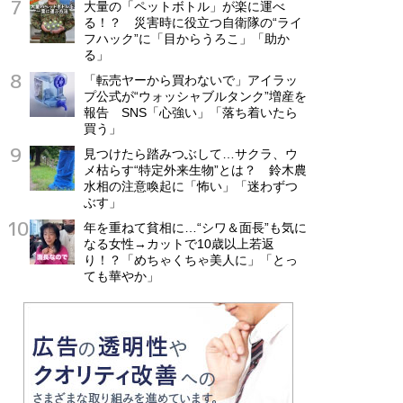
大量の「ペットボトル」が楽に運べ
る！？ 災害時に役立つ自衛隊の“ライ
フハック”に「目からうろこ」「助か
る」
「転売ヤーから買わないで」アイラッ
プ公式が“ウォッシャブルタンク”増産を
報告 SNS「心強い」「落ち着いたら
買う」
見つけたら踏みつぶして…サクラ、ウ
メ枯らす“特定外来生物”とは？ 鈴木農
水相の注意喚起に「怖い」「迷わずつ
ぶす」
年を重ねて貧相に…“シワ＆面長”も気に
なる女性→カットで10歳以上若返
り！？「めちゃくちゃ美人に」「とっ
ても華やか」