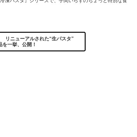
 冷凍パスタ』シリーズで、手間いらずのちょっと特別な食
。
 リニューアルされた“生パスタ”
品を一挙、公開！