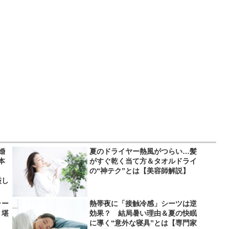
婚
夏のドライヤー熱風がつらい…髪
本
がすぐ乾く当て方＆タオルドライ
」
の“神テク”とは【美容師解説】
厳し
ラー
熱帯夜に「接触冷感」シーツは逆
り堪
効果？ 結局暑い理由＆夏の快眠
に導く“意外な寝具”とは【専門家