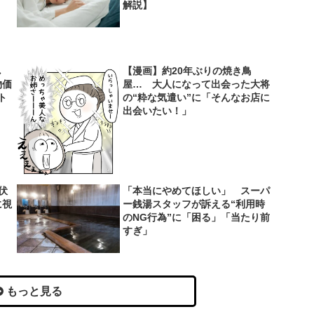
解説】
し
【漫画】約20年ぶりの焼き鳥
物価
屋… 大人になって出会った大将
ト
の“粋な気遣い”に「そんなお店に
出会いたい！」
伏
「本当にやめてほしい」 スーパ
に視
ー銭湯スタッフが訴える“利用時
のNG行為”に「困る」「当たり前
すぎ」
もっと見る