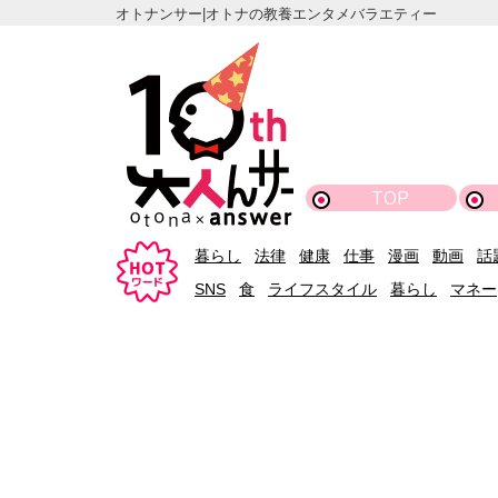
オトナンサー|オトナの教養エンタメバラエティー
TOP
暮らし
法律
健康
仕事
漫画
動画
話
SNS
食
ライフスタイル
暮らし
マネー