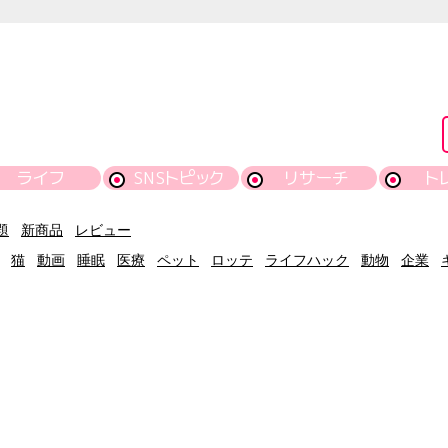
ライフ
SNSトピック
リサーチ
ト
題
新商品
レビュー
猫
動画
睡眠
医療
ペット
ロッテ
ライフハック
動物
企業