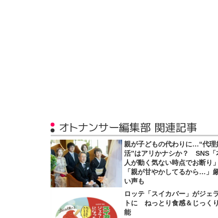
オトナンサー編集部 関連記事
親が子どもの代わりに…“代理
活”はアリかナシか？ SNS「
人が動く気ない時点でお断り
「親が甘やかしてるから…」
い声も
ロッテ「スイカバー」がジェ
トに ねっとり食感＆じっく
能