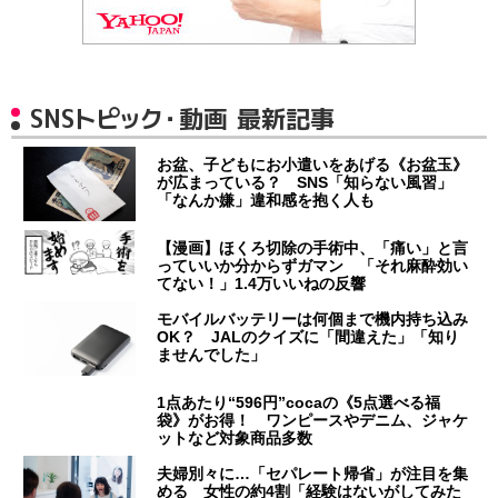
SNSトピック・動画 最新記事
お盆、子どもにお小遣いをあげる《お盆玉》
が広まっている？ SNS「知らない風習」
「なんか嫌」違和感を抱く人も
【漫画】ほくろ切除の手術中、「痛い」と言
っていいか分からずガマン 「それ麻酔効い
てない！」1.4万いいねの反響
モバイルバッテリーは何個まで機内持ち込み
OK？ JALのクイズに「間違えた」「知り
ませんでした」
1点あたり“596円”cocaの《5点選べる福
袋》がお得！ ワンピースやデニム、ジャケ
ットなど対象商品多数
夫婦別々に…「セパレート帰省」が注目を集
める 女性の約4割「経験はないがしてみた