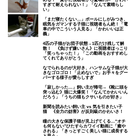
すぎて耐えられない！」「なんて素晴らし
い」
「まだ寝たくない…」ポールにしがみつき、
眠気をガマンする子猫に視聴者もん絶！「電
車の中でこういう人見る」「かわいいは正
義」
4匹の子猫がお団子状態→1匹だけ残して解
散！ 《負けず嫌いさん》に視聴者ほっこり
「笑っちゃった！」「この動画をおすすめし
てくれてありがとう」
なでられるのが大好き、ハンサムな子猫が大
きなゴロゴロ！「止めないで」お手々をグー
パーする様子が愛らしすぎ
「寂しかった…」飼い主が帰宅→《靴に頭を
突っ込む》猫に大爆笑！「なんてかわいいん
だろう」「うちの猫もクサいものが好き」
新聞を読みたい飼い主 vs 気を引きたい子
猫 《全力の妨害》が反則級のかわいさ！
瞳の大きな保護子猫が見上げてくる…“オチ
も何もない”ひたすらカワイイ動画に「癒や
される」「きっとすごく美しい猫に成長する
と思う」