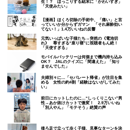
生！？ ほっこりする結末に「かわいすぎ」
「天使みたい」
【漫画】ほくろ切除の手術中、「痛い」と言
っていいか分からずガマン 「それ麻酔効い
てない！」1.4万いいねの反響
元気いっぱいな子猫たち→突然の《電池切
れ》 尊すぎる“座り寝”に視聴者もん絶！
「天使すぎる」
モバイルバッテリーは何個まで機内持ち込み
OK？ JALのクイズに「間違えた」「知り
ませんでした」
夫婦別々に…「セパレート帰省」が注目を集
める 女性の約4割「経験はないがしてみた
い」
前日にカットしたのに…“しっくりこない”男
性→あか抜けカットで激変！ 2.9万いいね
「別人やん」「モテそう」絶賛の声
後ろ足で立って歩く子猫、見事なターンを決