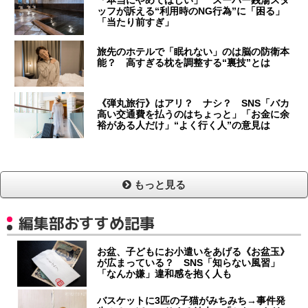
ッフが訴える“利用時のNG行為”に「困る」
「当たり前すぎ」
旅先のホテルで「眠れない」のは脳の防衛本
能？ 高すぎる枕を調整する“裏技”とは
《弾丸旅行》はアリ？ ナシ？ SNS「バカ
高い交通費を払うのはちょっと」「お金に余
裕がある人だけ」“よく行く人”の意見は
もっと見る
編集部おすすめ記事
お盆、子どもにお小遣いをあげる《お盆玉》
が広まっている？ SNS「知らない風習」
「なんか嫌」違和感を抱く人も
バスケットに3匹の子猫がみちみち→事件発