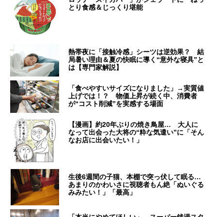
とり食感＆じっくり堪能
熱帯夜に「接触冷感」シーツは逆効果？ 結
局暑い理由＆夏の快眠に導く“意外な寝具”と
は【専門家解説】
「食べやすいサイズになりました」→実質値
上げでは！？ 物価上昇が続く中、消費者
が“コスト削減”を実感する場面
【漫画】約20年ぶりの焼き鳥屋… 大人に
なって出会った大将の“粋な気遣い”に「そん
なお店に出会いたい！」
生後6週間の子猫、本棚で突っ伏して眠る…
あまりのかわいさに視聴者もん絶「ぬいぐる
みみたい！」「最高」
「本当にやめてほしい」 スーパー銭湯スタ