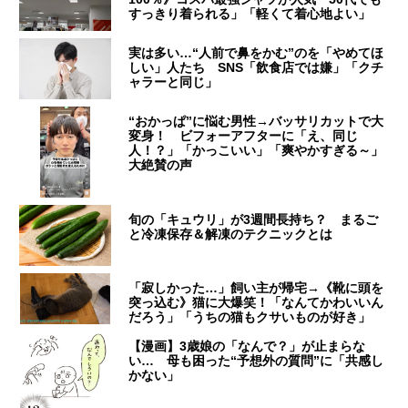
すっきり着られる」「軽くて着心地よい」
実は多い…“人前で鼻をかむ”のを「やめてほ
しい」人たち SNS「飲食店では嫌」「クチ
ャラーと同じ」
“おかっぱ”に悩む男性→バッサリカットで大
変身！ ビフォーアフターに「え、同じ
人！？」「かっこいい」「爽やかすぎる～」
大絶賛の声
旬の「キュウリ」が3週間長持ち？ まるご
と冷凍保存＆解凍のテクニックとは
「寂しかった…」飼い主が帰宅→《靴に頭を
突っ込む》猫に大爆笑！「なんてかわいいん
だろう」「うちの猫もクサいものが好き」
【漫画】3歳娘の「なんで？」が止まらな
い… 母も困った“予想外の質問”に「共感し
かない」