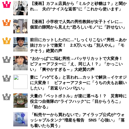
【漫画】カフェ店員から「ミルクと砂糖は？」と聞か
れ… 夫の“ナイスな返答”に「これから使います」
【漫画】小学校で人気の男性教師が女子トイレに…
個室の隙間から見えた“恐ろしいモノ”に「許せない」
前日にカットしたのに…“しっくりこない”男性→あか
抜けカットで激変！ 2.9万いいね「別人やん」「モ
テそう」絶賛の声
“おかっぱ”に悩む男性→バッサリカットで大変身！
ビフォーアフターに「え、同じ人！？」「かっこい
い」「爽やかすぎる～」大絶賛の声
妻に「ハゲてる」と言われ…カットで解決→イケオジ
に大変身！ ビフォーアフターに「うちの夫もお願い
したい」「若返りハンパない」
大量の「ペットボトル」が楽に運べる！？ 災害時に
役立つ自衛隊の“ライフハック”に「目からうろこ」
「助かる」
「転売ヤーから買わないで」アイラップ公式が“ウォ
ッシャブルタンク”増産を報告 SNS「心強い」「落
ち着いたら買う」