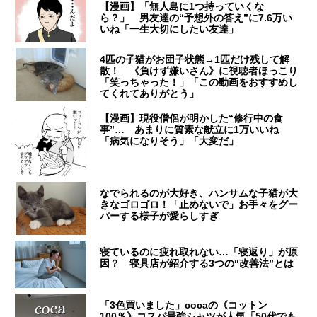
【漫画】「無人島に1つ持っていくな
ら？」 男友達の“予想外の答え”に7.6万い
いね「一生大切にしたい友達」
4匹の子猫がお団子状態→1匹だけ残して解
散！ 《負けず嫌いさん》に視聴者ほっこり
「笑っちゃった！」「この動画をおすすめし
てくれてありがとう」
【漫画】現役僧侶が明かした“修行中の食
事”… あまりに質素な献立に1万いいね
「病気になりそう」「大変だ」
なでられるのが大好き、ハンサムな子猫が大
きなゴロゴロ！「止めないで」お手々をグー
パーする様子が愛らしすぎ
寝ているのに疲れ取れない…「寝返り」が原
因？ 寝具店が紹介する3つの“改善法”とは
「3色買いました」cocaの《コットン
100％》コスパ最強シャツが人気「50代でも