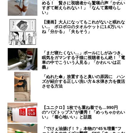
める！ 賢さに視聴者から驚嘆の声「かわい
すぎて耐えられない！」「なんて素晴らし
い」
【漫画】大人になってもこれがないと眠れな
い… ボロボロのタオルケットに1.6万いい
ね「分かる」「夫もそう」
「まだ寝たくない…」ポールにしがみつき、
眠気をガマンする子猫に視聴者もん絶！「電
車の中でこういう人見る」「かわいいは正
義」
「ぬれた傘」放置すると臭いの原因に ハン
ズが紹介する正しい洗い方＆水弾き力を復活
させる方法
【ユニクロ】1枚でも重ね着でも…990円
の“バズトップス”が優秀！「めっちゃかわい
い」「着心地いい」と話題
「でけぇ油揚げ！？」本物の“45％増量”フ