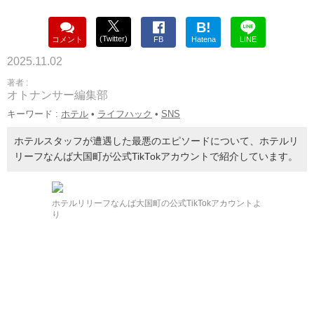
B!
(Twitter)
コメント
FB
Hatena
LINE
2025.11.02
著者 :
オトナンサー編集部
キーワード :
ホテル
•
ライフハック
•
SNS
ホテルスタッフが遭遇した最悪のエピソードについて、ホテルリ
リーフなんば大国町が公式TikTokアカウントで紹介しています。
ホテルリリーフなんば大国町の公式TikTokアカウントよ
り