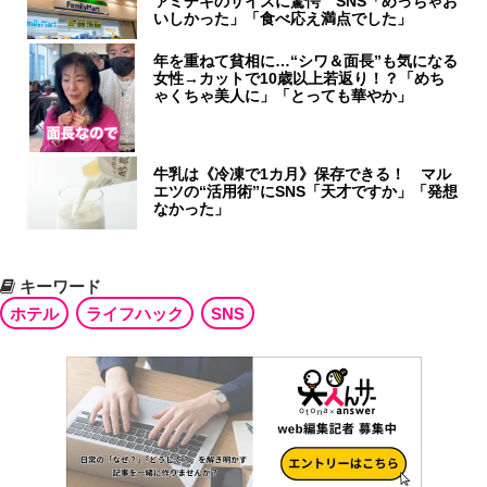
ァミチキのサイズに驚愕 SNS「めっちゃお
いしかった」「食べ応え満点でした」
年を重ねて貧相に…“シワ＆面長”も気になる
女性→カットで10歳以上若返り！？「めち
ゃくちゃ美人に」「とっても華やか」
牛乳は《冷凍で1カ月》保存できる！ マル
エツの“活用術”にSNS「天才ですか」「発想
なかった」
キーワード
ホテル
ライフハック
SNS