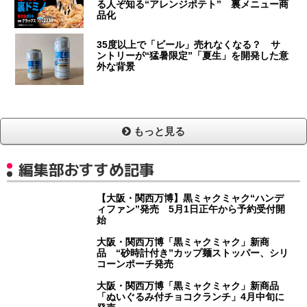
る人ぞ知る“アレンジポテト” 裏メニュー商
品化
35度以上で「ビール」売れなくなる？ サ
ントリーが“猛暑限定”「夏生」を開発した意
外な背景
もっと見る
編集部おすすめ記事
【大阪・関西万博】黒ミャクミャク“ハンデ
ィファン”発売 5月1日正午から予約受付開
始
大阪・関西万博「黒ミャクミャク」新商
品 “砂時計付き”カップ麺ストッパー、シリ
コーンポーチ発売
大阪・関西万博「黒ミャクミャク」新商品
「ぬいぐるみ付チョコクランチ」4月中旬に