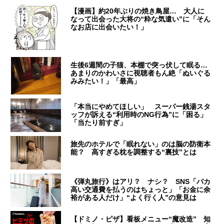
【漫画】約20年ぶりの焼き鳥屋… 大人に
なって出会った大将の“粋な気遣い”に「そん
なお店に出会いたい！」
生後6週間の子猫、本棚で突っ伏して眠る…
あまりのかわいさに視聴者もん絶「ぬいぐる
みみたい！」「最高」
「本当にやめてほしい」 スーパー銭湯スタ
ッフが訴える“利用時のNG行為”に「困る」
「当たり前すぎ」
旅先のホテルで「眠れない」のは脳の防衛本
能？ 高すぎる枕を調整する“裏技”とは
《弾丸旅行》はアリ？ ナシ？ SNS「バカ
高い交通費を払うのはちょっと」「お金に余
裕がある人だけ」“よく行く人”の意見は
【ドミノ・ピザ】看板メニュー“魔改造” 知