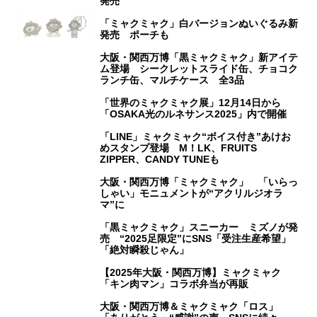
発売
「ミャクミャク」白バージョンぬいぐるみ新
発売 ポーチも
大阪・関西万博「黒ミャクミャク」新アイテ
ム登場 シークレットスライド缶、チョコク
ランチ缶、マルチケース 全3品
「世界のミャクミャク展」12月14日から
「OSAKA光のルネサンス2025」内で開催
「LINE」ミャクミャク“ボイス付き”あけお
めスタンプ登場 M！LK、FRUITS
ZIPPER、CANDY TUNEも
大阪・関西万博「ミャクミャク」 「いらっ
しゃい」モニュメントが“アクリルジオラ
マ”に
「黒ミャクミャク」スニーカー ミズノが発
売 “2025足限定”にSNS「受注生産希望」
「絶対瞬殺じゃん」
【2025年大阪・関西万博】ミャクミャク
「キン肉マン」コラボ弁当が再販
大阪・関西万博＆ミャクミャク「ロス」