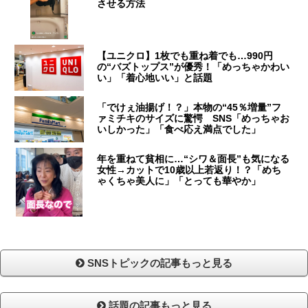
させる方法
【ユニクロ】1枚でも重ね着でも…990円
の“バズトップス”が優秀！「めっちゃかわい
い」「着心地いい」と話題
「でけぇ油揚げ！？」本物の“45％増量”フ
ァミチキのサイズに驚愕 SNS「めっちゃお
いしかった」「食べ応え満点でした」
年を重ねて貧相に…“シワ＆面長”も気になる
女性→カットで10歳以上若返り！？「めち
ゃくちゃ美人に」「とっても華やか」
SNSトピックの記事もっと見る
話題の記事もっと見る