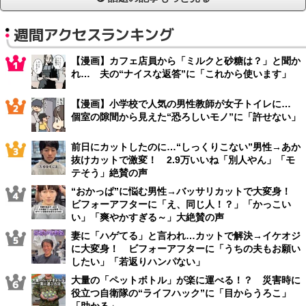
週間アクセスランキング
【漫画】カフェ店員から「ミルクと砂糖は？」と聞か
れ… 夫の“ナイスな返答”に「これから使います」
【漫画】小学校で人気の男性教師が女子トイレに…
個室の隙間から見えた“恐ろしいモノ”に「許せない」
前日にカットしたのに…“しっくりこない”男性→あか
抜けカットで激変！ 2.9万いいね「別人やん」「モ
テそう」絶賛の声
“おかっぱ”に悩む男性→バッサリカットで大変身！
ビフォーアフターに「え、同じ人！？」「かっこい
い」「爽やかすぎる～」大絶賛の声
妻に「ハゲてる」と言われ…カットで解決→イケオジ
に大変身！ ビフォーアフターに「うちの夫もお願い
したい」「若返りハンパない」
大量の「ペットボトル」が楽に運べる！？ 災害時に
役立つ自衛隊の“ライフハック”に「目からうろこ」