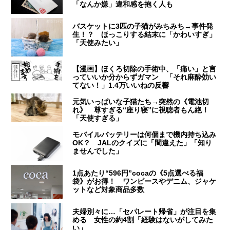
「なんか嫌」違和感を抱く人も
バスケットに3匹の子猫がみちみち→事件発
生！？ ほっこりする結末に「かわいすぎ」
「天使みたい」
【漫画】ほくろ切除の手術中、「痛い」と言
っていいか分からずガマン 「それ麻酔効い
てない！」1.4万いいねの反響
元気いっぱいな子猫たち→突然の《電池切
れ》 尊すぎる“座り寝”に視聴者もん絶！
「天使すぎる」
モバイルバッテリーは何個まで機内持ち込み
OK？ JALのクイズに「間違えた」「知り
ませんでした」
1点あたり“596円”cocaの《5点選べる福
袋》がお得！ ワンピースやデニム、ジャケ
ットなど対象商品多数
夫婦別々に…「セパレート帰省」が注目を集
める 女性の約4割「経験はないがしてみた
い」