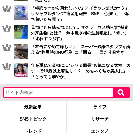
「助かる」
「転売ヤーから買わないで」アイラップ公式が“ウォ
ッシャブルタンク”増産を報告 SNS「心強い」「落
ち着いたら買う」
見つけたら踏みつぶして…サクラ、ウメ枯らす“特定
外来生物”とは？ 鈴木農水相の注意喚起に「怖い」
「迷わずつぶす」
「本当にやめてほしい」 スーパー銭湯スタッフが訴
える“利用時のNG行為”に「困る」「当たり前すぎ」
年を重ねて貧相に…“シワ＆面長”も気になる女性→カ
ットで10歳以上若返り！？「めちゃくちゃ美人に」
「とっても華やか」
最新記事
ライフ
SNSトピック
リサーチ
トレンド
エンタメ