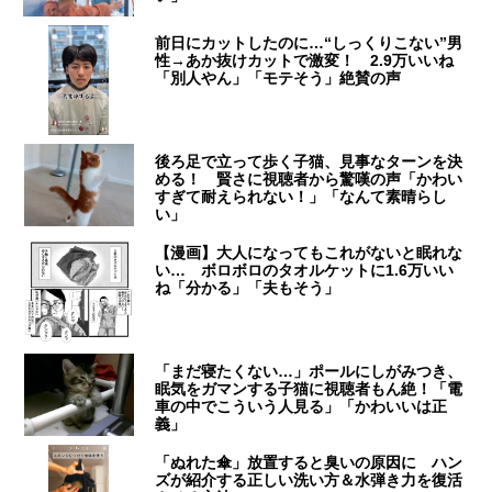
前日にカットしたのに…“しっくりこない”男
性→あか抜けカットで激変！ 2.9万いいね
「別人やん」「モテそう」絶賛の声
後ろ足で立って歩く子猫、見事なターンを決
める！ 賢さに視聴者から驚嘆の声「かわい
すぎて耐えられない！」「なんて素晴らし
い」
【漫画】大人になってもこれがないと眠れな
い… ボロボロのタオルケットに1.6万いい
ね「分かる」「夫もそう」
「まだ寝たくない…」ポールにしがみつき、
眠気をガマンする子猫に視聴者もん絶！「電
車の中でこういう人見る」「かわいいは正
義」
「ぬれた傘」放置すると臭いの原因に ハン
ズが紹介する正しい洗い方＆水弾き力を復活