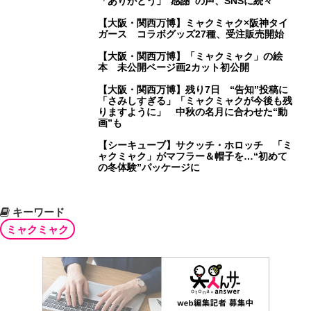
「ありがとう」“感謝”の声、SNSに続々
【大阪・関西万博】ミャクミャク×阪神タイ
ガース コラボグッズ27種、受注販売開始
【大阪・関西万博】「ミャクミャク」の絵
本 未公開ページ画2カット初公開
【大阪・関西万博】残り7日 “告知”投稿に
「さみしすぎる」「ミャクミャクが今後も残
りますように」 中秋の名月に合わせた“動
画”も
【シーキューブ】サクッチ・ホロッチ 「ミ
ャクミャク」がマフラー＆帽子を…“初めて
の冬体験”パッケージに
キーワード
ミャクミャク