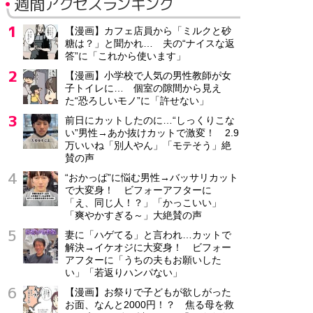
週間アクセスランキング
【漫画】カフェ店員から「ミルクと砂
糖は？」と聞かれ… 夫の“ナイスな返
答”に「これから使います」
【漫画】小学校で人気の男性教師が女
子トイレに… 個室の隙間から見え
た“恐ろしいモノ”に「許せない」
前日にカットしたのに…“しっくりこな
い”男性→あか抜けカットで激変！ 2.9
万いいね「別人やん」「モテそう」絶
賛の声
“おかっぱ”に悩む男性→バッサリカット
で大変身！ ビフォーアフターに
「え、同じ人！？」「かっこいい」
「爽やかすぎる～」大絶賛の声
妻に「ハゲてる」と言われ…カットで
解決→イケオジに大変身！ ビフォー
アフターに「うちの夫もお願いした
い」「若返りハンパない」
【漫画】お祭りで子どもが欲しがった
お面、なんと2000円！？ 焦る母を救