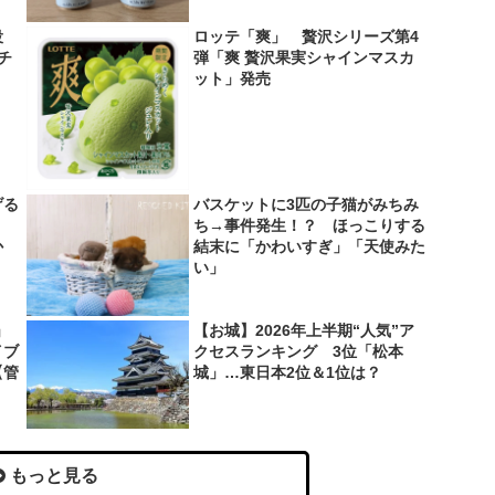
役
ロッテ「爽」 贅沢シリーズ第4
＆チ
弾「爽 贅沢果実シャインマスカ
ット」発売
げる
バスケットに3匹の子猫がみちみ
？
ち→事件発生！？ ほっこりする
か
結末に「かわいすぎ」「天使みた
い」
」
【お城】2026年上半期“人気”ア
イブ
クセスランキング 3位「松本
【管
城」…東日本2位＆1位は？
もっと見る