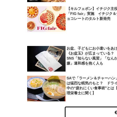
【キルフェボン】イチジク主
「FIG fair」実施 イチジク
ョコレートのタルト新発売
お盆、子どもにお小遣いをあ
《お盆玉》が広まっている
SNS「知らない風習」「なん
嫌」違和感を抱く人も
SAで「ラーメン＆チャーハン
は猛烈な眠気のもと？ ドラ
中の“疲れにくい食事術”とは
理栄養士に聞く】