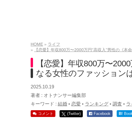
HOME
ライフ
【恋愛】年収800万〜2000万円“高収入”男性の
【恋愛】年収800万〜200
なる女性のファッションは
2025.10.19
著者 :
オトナンサー編集部
キーワード :
結婚
•
恋愛
•
ランキング
•
調査
•
ラ
コメント
(Twitter)
Facebook
B!
Boo