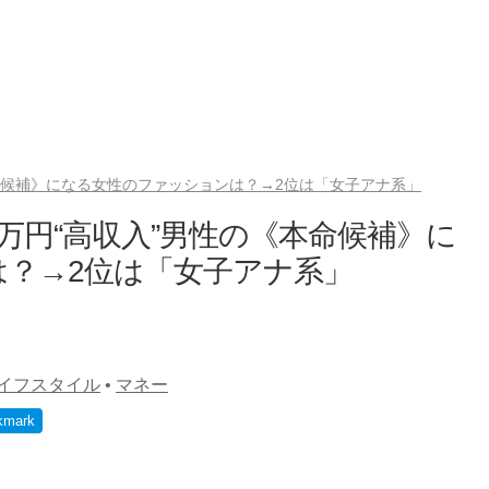
《本命候補》になる女性のファッションは？→2位は「女子アナ系」
0万円“高収入”男性の《本命候補》に
？→2位は「女子アナ系」
イフスタイル
•
マネー
kmark