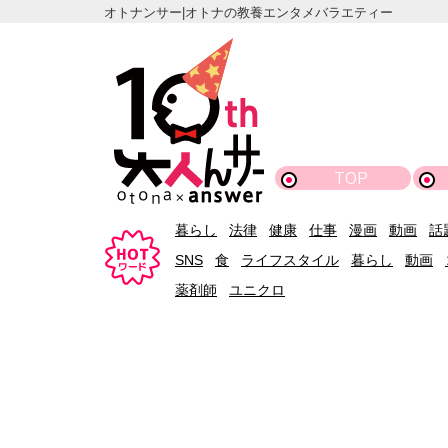
オトナンサー|オトナの教養エンタメバラエティー
TOP
暮らし
法律
健康
仕事
漫画
動画
話
SNS
食
ライフスタイル
暮らし
動画
薬剤師
ユニクロ