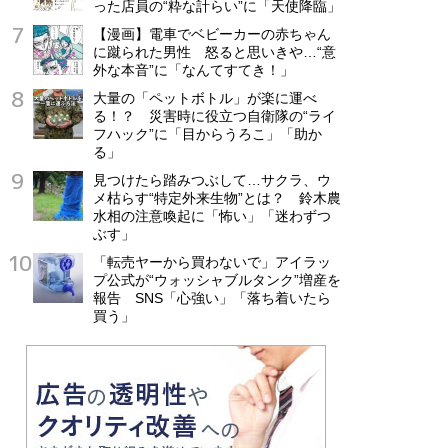
った店員の“粋な計らい”に「天使降臨」
【漫画】電車でベビーカーの赤ちゃん
に蹴られた男性 怒ると思いきや…“意
外な本音”に「なんてすてき！」
大量の「ペットボトル」が楽に運べ
る！？ 災害時に役立つ自衛隊の“ライ
フハック”に「目からうろこ」「助か
る」
見つけたら踏みつぶして…サクラ、ウ
メ枯らす“特定外来生物”とは？ 鈴木農
水相の注意喚起に「怖い」「迷わずつ
ぶす」
「転売ヤーから買わないで」アイラッ
プ公式が“ウォッシャブルタンク”増産を
報告 SNS「心強い」「落ち着いたら
買う」