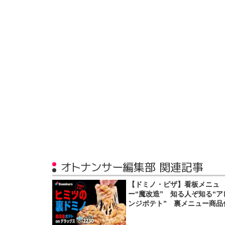
オトナンサー編集部 関連記事
【ドミノ・ピザ】看板メニュ
ー“魔改造” 知る人ぞ知る“ア
ンジポテト” 裏メニュー商品