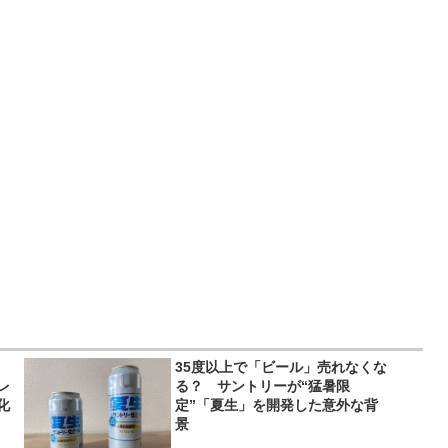
35度以上で「ビール」売れなくな
レ
る？ サントリーが“猛暑限
化
定”「夏生」を開発した意外な背
景