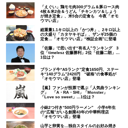
「えぐい」鶏モモ肉300グラム＆豚ロース肉
4枚＆米2合＆うどん「チキンカツ＆しょう
が焼き定食」、米5合の定食も 今夜「オモ
ウマい店」
総重量1.1キロ以上の「かつ丼」、2キロ以上
の大盛り「カタヤキそば」、ザンギ25個の
定食…「オモウマい店」“検証企画”に登場
「佐藤」で思い出す“有名人”ランキング 3
位「timelesz 佐藤勝利」2位「佐藤二朗」…
1位は？
ブランド牛“A5ランク”定食1650円、ステー
キ“140グラム”2420円 “破格”の食事処が
「オモウマい店」登場
【嵐】ファンが投票で選ぶ「人気曲ランキン
グ」 「A・RA・SHI」「Monster」
「Love so sweet」…1位は？
小鉢2つ付き“500円ラーメン” 小学4年生
の“広報”がいる創業43年の中華料理店
「オモウマい店」登場
山芋と卵黄を…独自スタイルのお好み焼き