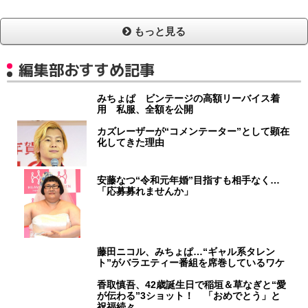
もっと見る
編集部おすすめ記事
みちょぱ ビンテージの高額リーバイス着
用 私服、全額を公開
カズレーザーが“コメンテーター”として顕在
化してきた理由
安藤なつ“令和元年婚”目指すも相手なく…
「応募募れませんか」
藤田ニコル、みちょぱ…“ギャル系タレン
ト”がバラエティー番組を席巻しているワケ
香取慎吾、42歳誕生日で稲垣＆草なぎと“愛
が伝わる”3ショット！ 「おめでとう」と
祝福続々