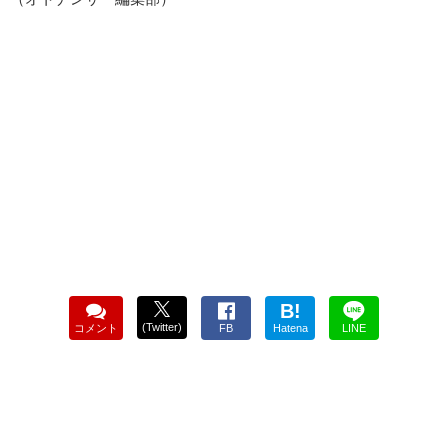
B!
(Twitter)
コメント
FB
Hatena
LINE