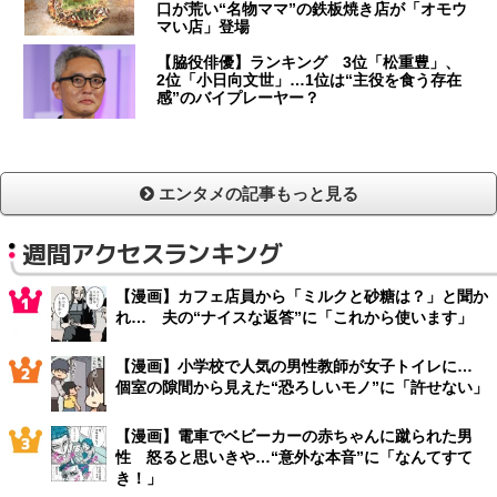
口が荒い“名物ママ”の鉄板焼き店が「オモウ
マい店」登場
【脇役俳優】ランキング 3位「松重豊」、
2位「小日向文世」…1位は“主役を食う存在
感”のバイプレーヤー？
エンタメの記事もっと見る
週間アクセスランキング
【漫画】カフェ店員から「ミルクと砂糖は？」と聞か
れ… 夫の“ナイスな返答”に「これから使います」
【漫画】小学校で人気の男性教師が女子トイレに…
個室の隙間から見えた“恐ろしいモノ”に「許せない」
【漫画】電車でベビーカーの赤ちゃんに蹴られた男
性 怒ると思いきや…“意外な本音”に「なんてすて
き！」