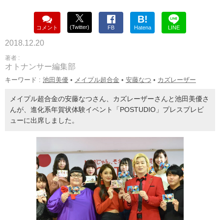
B!
(Twitter)
コメント
FB
Hatena
LINE
2018.12.20
著者 :
オトナンサー編集部
キーワード :
池田美優
•
メイプル超合金
•
安藤なつ
•
カズレーザー
メイプル超合金の安藤なつさん、カズレーザーさんと池田美優さ
んが、進化系年賀状体験イベント「POSTUDIO」プレスプレビ
ューに出席しました。