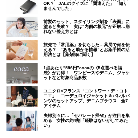
OK？ JALのクイズに「間違えた」「知り
ませんでした」
前髪のセット、スタイリング剤を「表面」に
塗ると失敗？ 実は“内側の根元”が正解…崩
れない整え方とは
旅先で「常用薬」を切らした…薬局で何を伝
える？ “あると助かる情報”とお薬手帳の活
用法とは【薬剤師に聞く】
1点あたり“596円”cocaの《5点選べる福
袋》がお得！ ワンピースやデニム、ジャケ
ットなど対象商品多数
ユニクロ×フランス「コントワー・デ・コト
ニエ」 コーデュロイジャケット＆バレルパ
ンツのセットアップ、デニムブラウス…全7
アイテム
夫婦別々に…「セパレート帰省」が注目を集
める 女性の約4割「経験はないがしてみた
い」