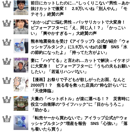
前日にカットしたのに…“しっくりこない”男性→あか
抜けカットで激変！ 2.9万いいね「別人やん」「モ
テそう」絶賛の声
“おかっぱ”に悩む男性→バッサリカットで大変身！
ビフォーアフターに「え、同じ人！？」「かっこい
い」「爽やかすぎる～」大絶賛の声
熊本地震発生を受け《アイラップ》公式が紹介「ウォ
ッシャブルタンク」に1.9万いいねの反響 SNS「水
の節約になったよ」「持ってた方がよい」
妻に「ハゲてる」と言われ…カットで解決→イケオジ
に大変身！ ビフォーアフターに「うちの夫もお願い
したい」「若返りハンパない」
【漫画】お祭りで子どもが欲しがったお面、なんと
2000円！？ 焦る母を救った店員の“粋な計らい”に
「天使降臨」
大量の「ペットボトル」が楽に運べる！？ 災害時に
役立つ自衛隊の“ライフハック”に「目からうろこ」
「助かる」
「転売ヤーから買わないで」アイラップ公式が“ウォ
ッシャブルタンク”増産を報告 SNS「心強い」「落
ち着いたら買う」