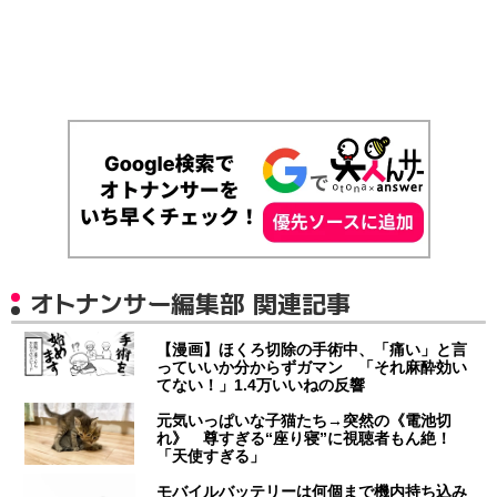
オトナンサー編集部 関連記事
【漫画】ほくろ切除の手術中、「痛い」と言
っていいか分からずガマン 「それ麻酔効い
てない！」1.4万いいねの反響
元気いっぱいな子猫たち→突然の《電池切
れ》 尊すぎる“座り寝”に視聴者もん絶！
「天使すぎる」
モバイルバッテリーは何個まで機内持ち込み