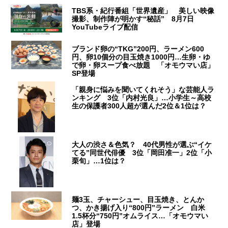
TBS系・紀行番組「世界遺産」 美しい映像
撮影、制作陣が明かす“秘話” 8月7日
YouTubeライブ配信
ブランド卵の“TKG”200円、ラーメン600
円、卵10個分の目玉焼き1000円…生卵・ゆ
で卵・卵スープ食べ放題 「オモウマい店」
SP登場
「親身に悩みを聞いてくれそう」な芸能人ラ
ンキング 3位「内村光良」…小学生～高校
生の保護者300人超が選んだ2位＆1位は？
大人の渋さ＆色気？ 40代男性が選ぶ“イケ
てる”同世代俳優 3位「岡田准一」2位「小
栗旬」…1位は？
麺3玉、チャーシュー、目玉焼き、とんか
つ、かき揚げ入り“800円”ラーメン 白米
1.5杯分“750円”オムライス…「オモウマい
店」登場