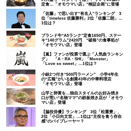
定食…「オモウマい店」“検証企画”に登場
「佐藤」で思い出す“有名人”ランキング 3
位「timelesz 佐藤勝利」2位「佐藤二朗」…
1位は？
ブランド牛“A5ランク”定食1650円、ステー
キ“140グラム”2420円 “破格”の食事処が
「オモウマい店」登場
【嵐】ファンが投票で選ぶ「人気曲ランキン
グ」 「A・RA・SHI」「Monster」
「Love so sweet」…1位は？
小鉢2つ付き“500円ラーメン” 小学4年生
の“広報”がいる創業43年の中華料理店
「オモウマい店」登場
山芋と卵黄を…独自スタイルのお好み焼き
口が荒い“名物ママ”の鉄板焼き店が「オモウ
マい店」登場
【脇役俳優】ランキング 3位「松重豊」、
2位「小日向文世」…1位は“主役を食う存在
感”のバイプレーヤー？