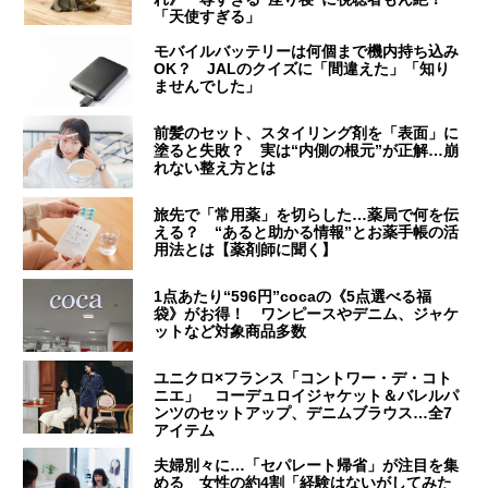
「天使すぎる」
モバイルバッテリーは何個まで機内持ち込み
OK？ JALのクイズに「間違えた」「知り
ませんでした」
前髪のセット、スタイリング剤を「表面」に
塗ると失敗？ 実は“内側の根元”が正解…崩
れない整え方とは
旅先で「常用薬」を切らした…薬局で何を伝
える？ “あると助かる情報”とお薬手帳の活
用法とは【薬剤師に聞く】
1点あたり“596円”cocaの《5点選べる福
袋》がお得！ ワンピースやデニム、ジャケ
ットなど対象商品多数
ユニクロ×フランス「コントワー・デ・コト
ニエ」 コーデュロイジャケット＆バレルパ
ンツのセットアップ、デニムブラウス…全7
アイテム
夫婦別々に…「セパレート帰省」が注目を集
める 女性の約4割「経験はないがしてみた