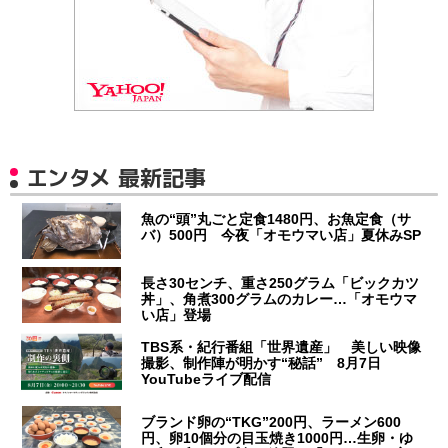
エンタメ 最新記事
魚の“頭”丸ごと定食1480円、お魚定食（サ
バ）500円 今夜「オモウマい店」夏休みSP
長さ30センチ、重さ250グラム「ビックカツ
丼」、角煮300グラムのカレー…「オモウマ
い店」登場
TBS系・紀行番組「世界遺産」 美しい映像
撮影、制作陣が明かす“秘話” 8月7日
YouTubeライブ配信
ブランド卵の“TKG”200円、ラーメン600
円、卵10個分の目玉焼き1000円…生卵・ゆ