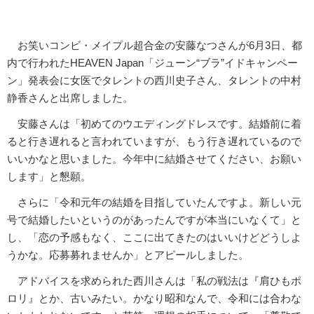
お笑いコンビ・メイプル超合金の安藤なつさんが6月3日、都
内で行われたHEAVEN Japan「ジューン“ブラ”イドキャンペー
ン」発表会に女医でタレントの西川史子さん、タレントの中村
静香さんと出席しました。
安藤さんは「初めてのウエディングドレスです。結婚前に着
ると行き遅れると言われていますが、もう行き遅れているので
いいかなと思いました。今年中に結婚させてください、お願い
します」と懇願。
さらに「令和元年の結婚を目指していたんですよ。新しい元
号で結婚したいというのがあったんですが本当にいなくて」と
し、「恋の予感もなく、ここに出てきたのはいいけどどうしよ
うかな。応募募れませんか」とアピールしました。
アドバイスを求められた西川さんは「私の戦法は『肩ひもポ
ロリ』とか、古いみたい。かなり昭和なんで、令和には合わな