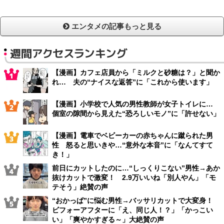
エンタメの記事もっと見る
週間アクセスランキング
【漫画】カフェ店員から「ミルクと砂糖は？」と聞か
れ… 夫の“ナイスな返答”に「これから使います」
【漫画】小学校で人気の男性教師が女子トイレに…
個室の隙間から見えた“恐ろしいモノ”に「許せない」
【漫画】電車でベビーカーの赤ちゃんに蹴られた男
性 怒ると思いきや…“意外な本音”に「なんてすて
き！」
前日にカットしたのに…“しっくりこない”男性→あか
抜けカットで激変！ 2.9万いいね「別人やん」「モ
テそう」絶賛の声
“おかっぱ”に悩む男性→バッサリカットで大変身！
ビフォーアフターに「え、同じ人！？」「かっこい
い」「爽やかすぎる～」大絶賛の声