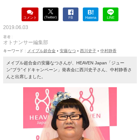
B!
(Twitter)
コメント
FB
Hatena
LINE
2019.06.03
著者 :
オトナンサー編集部
キーワード :
メイプル超合金
•
安藤なつ
•
西川史子
•
中村静香
メイプル超合金の安藤なつさんが、HEAVEN Japan「ジュー
ン“ブラ”イドキャンペーン」発表会に西川史子さん、中村静香さ
んと出席しました。