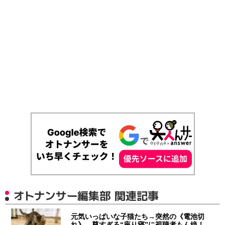
オトナンサー編集部 関連記事
元気いっぱいな子猫たち→突然の《電池切
れ》 尊すぎる“座り寝”に視聴者もん絶！