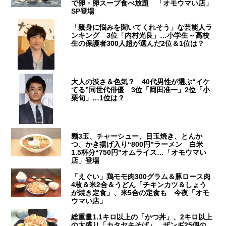
で卵・卵スープ食べ放題 「オモウマい店」
SP登場
「親身に悩みを聞いてくれそう」な芸能人ラ
ンキング 3位「内村光良」…小学生～高校
生の保護者300人超が選んだ2位＆1位は？
大人の渋さ＆色気？ 40代男性が選ぶ“イケ
てる”同世代俳優 3位「岡田准一」2位「小
栗旬」…1位は？
麺3玉、チャーシュー、目玉焼き、とんか
つ、かき揚げ入り“800円”ラーメン 白米
1.5杯分“750円”オムライス…「オモウマい
店」登場
「えぐい」鶏モモ肉300グラム＆豚ロース肉
4枚＆米2合＆うどん「チキンカツ＆しょう
が焼き定食」、米5合の定食も 今夜「オモ
ウマい店」
総重量1.1キロ以上の「かつ丼」、2キロ以上
の大盛り「カタヤキそば」、ザンギ25個の