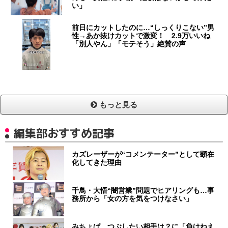
い」
前日にカットしたのに…“しっくりこない”男
性→あか抜けカットで激変！ 2.9万いいね
「別人やん」「モテそう」絶賛の声
もっと見る
編集部おすすめ記事
カズレーザーが“コメンテーター”として顕在
化してきた理由
千鳥・大悟“闇営業”問題でヒアリングも…事
務所から「女の方を気をつけなさい」
みちょぱ、つぶしたい相手は？に「負けねえ