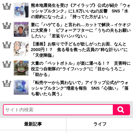
熊本地震発生を受け《アイラップ》公式が紹介「ウォ
ッシャブルタンク」に1.9万いいねの反響 SNS「水
の節約になったよ」「持ってた方がよい」
妻に「ハゲてる」と言われ…カットで解決→イケオジ
に大変身！ ビフォーアフターに「うちの夫もお願い
したい」「若返りハンパない」
【漫画】お祭りで子どもが欲しがったお面、なんと
2000円！？ 焦る母を救った店員の“粋な計らい”に
「天使降臨」
大量の「ペットボトル」が楽に運べる！？ 災害時に
役立つ自衛隊の“ライフハック”に「目からうろこ」
「助かる」
「転売ヤーから買わないで」アイラップ公式が“ウォ
ッシャブルタンク”増産を報告 SNS「心強い」「落
ち着いたら買う」
最新記事
ライフ