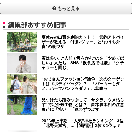
もっと見る
編集部おすすめ記事
夏休みの出費を劇的カット！ 節約アドバイ
ザーが教える「0円レジャー」と“おうち外
食”の裏ワザ
実は多い…“人前で鼻をかむ”のを「やめてほ
しい」人たち SNS「飲食店では嫌」「クチ
ャラーと同じ」
“おじさんファッション”論争→次のターゲッ
トは《ボディバッグ》？ 「パーカーもダ
メ、ハーフパンツもダメ」…悲鳴も
見つけたら踏みつぶして…サクラ、ウメ枯ら
す“特定外来生物”とは？ 鈴木農水相の注意
喚起に「怖い」「迷わずつぶす」
2026年上半期 “人気”神社ランキング 3位
「北野天満宮」…【関西版】2位＆1位は？