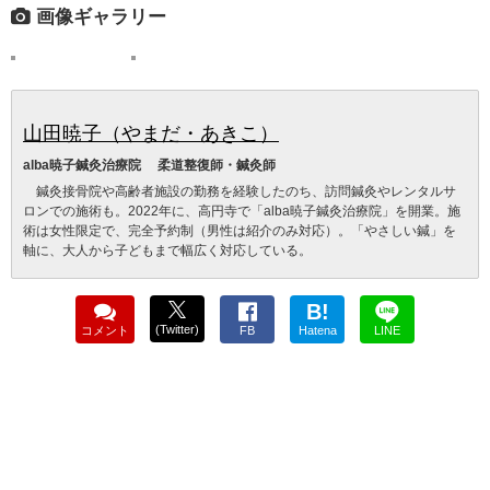
画像ギャラリー
山田暁子（やまだ・あきこ）
alba暁子鍼灸治療院 柔道整復師・鍼灸師
鍼灸接骨院や高齢者施設の勤務を経験したのち、訪問鍼灸やレンタルサ
ロンでの施術も。2022年に、高円寺で「alba暁子鍼灸治療院」を開業。施
術は女性限定で、完全予約制（男性は紹介のみ対応）。「やさしい鍼」を
軸に、大人から子どもまで幅広く対応している。
B!
(Twitter)
コメント
FB
Hatena
LINE