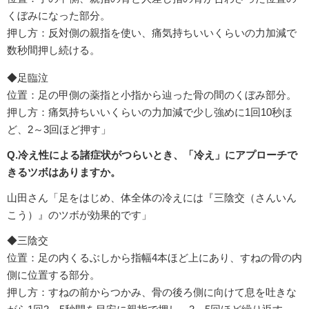
くぼみになった部分。
押し方：反対側の親指を使い、痛気持ちいいくらいの力加減で
数秒間押し続ける。
◆足臨泣
位置：足の甲側の薬指と小指から辿った骨の間のくぼみ部分。
押し方：痛気持ちいいくらいの力加減で少し強めに1回10秒ほ
ど、2～3回ほど押す」
Q.冷え性による諸症状がつらいとき、「冷え」にアプローチで
きるツボはありますか。
山田さん「足をはじめ、体全体の冷えには『三陰交（さんいん
こう）』のツボが効果的です」
◆三陰交
位置：足の内くるぶしから指幅4本ほど上にあり、すねの骨の内
側に位置する部分。
押し方：すねの前からつかみ、骨の後ろ側に向けて息を吐きな