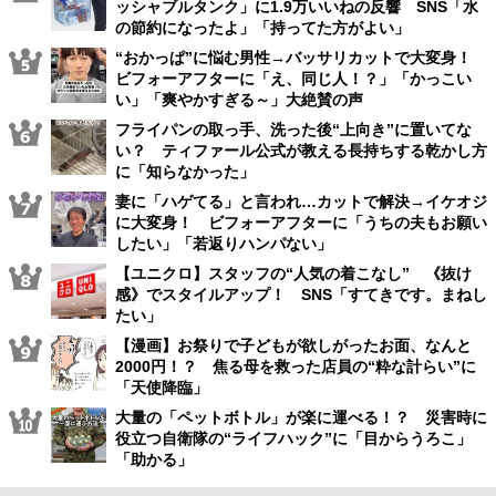
ッシャブルタンク」に1.9万いいねの反響 SNS「水
の節約になったよ」「持ってた方がよい」
“おかっぱ”に悩む男性→バッサリカットで大変身！
ビフォーアフターに「え、同じ人！？」「かっこい
い」「爽やかすぎる～」大絶賛の声
フライパンの取っ手、洗った後“上向き”に置いてな
い？ ティファール公式が教える長持ちする乾かし方
に「知らなかった」
妻に「ハゲてる」と言われ…カットで解決→イケオジ
に大変身！ ビフォーアフターに「うちの夫もお願い
したい」「若返りハンパない」
【ユニクロ】スタッフの“人気の着こなし” 《抜け
感》でスタイルアップ！ SNS「すてきです。まねし
たい」
【漫画】お祭りで子どもが欲しがったお面、なんと
2000円！？ 焦る母を救った店員の“粋な計らい”に
「天使降臨」
大量の「ペットボトル」が楽に運べる！？ 災害時に
役立つ自衛隊の“ライフハック”に「目からうろこ」
「助かる」