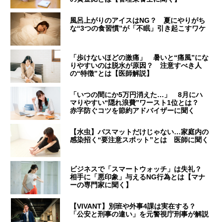
風呂上がりのアイスはNG？ 夏にやりがち
な“3つの食習慣”が「不眠」引き起こすワケ
「歩けないほどの激痛」 暑いと“痛風”にな
りやすいのは脱水が原因？ 注意すべき人
の“特徴”とは【医師解説】
「いつの間にか5万円消えた…」 8月にハ
マりやすい“隠れ浪費”ワースト1位とは？
赤字防ぐコツを節約アドバイザーに聞く
【水虫】バスマットだけじゃない…家庭内の
感染招く“要注意スポット”とは 医師に聞く
ビジネスで「スマートウォッチ」は失礼？
相手に「悪印象」与えるNG行為とは【マナ
ーの専門家に聞く】
【VIVANT】別班や外事4課は実在する？
「公安と刑事の違い」を元警視庁刑事が解説