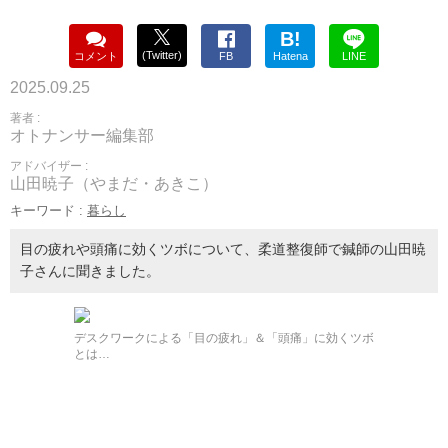
B!
(Twitter)
コメント
FB
Hatena
LINE
2025.09.25
著者 :
オトナンサー編集部
アドバイザー :
山田暁子（やまだ・あきこ）
キーワード :
暮らし
目の疲れや頭痛に効くツボについて、柔道整復師で鍼師の山田暁
子さんに聞きました。
デスクワークによる「目の疲れ」＆「頭痛」に効くツボ
とは…