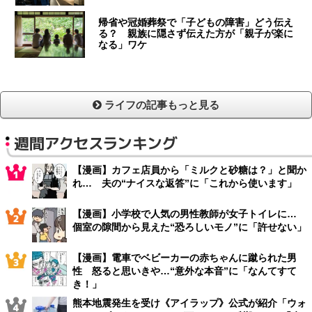
帰省や冠婚葬祭で「子どもの障害」どう伝え
る？ 親族に隠さず伝えた方が「親子が楽に
なる」ワケ
ライフの記事もっと見る
週間アクセスランキング
【漫画】カフェ店員から「ミルクと砂糖は？」と聞か
れ… 夫の“ナイスな返答”に「これから使います」
【漫画】小学校で人気の男性教師が女子トイレに…
個室の隙間から見えた“恐ろしいモノ”に「許せない」
【漫画】電車でベビーカーの赤ちゃんに蹴られた男
性 怒ると思いきや…“意外な本音”に「なんてすて
き！」
熊本地震発生を受け《アイラップ》公式が紹介「ウォ