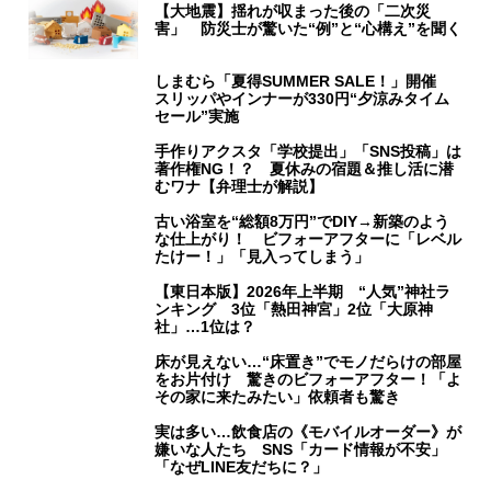
【大地震】揺れが収まった後の「二次災
害」 防災士が驚いた“例”と“心構え”を聞く
しまむら「夏得SUMMER SALE！」開催
スリッパやインナーが330円“夕涼みタイム
セール”実施
手作りアクスタ「学校提出」「SNS投稿」は
著作権NG！？ 夏休みの宿題＆推し活に潜
むワナ【弁理士が解説】
古い浴室を“総額8万円”でDIY→新築のよう
な仕上がり！ ビフォーアフターに「レベル
たけー！」「見入ってしまう」
【東日本版】2026年上半期 “人気”神社ラ
ンキング 3位「熱田神宮」2位「大原神
社」…1位は？
床が見えない…“床置き”でモノだらけの部屋
をお片付け 驚きのビフォーアフター！「よ
その家に来たみたい」依頼者も驚き
実は多い…飲食店の《モバイルオーダー》が
嫌いな人たち SNS「カード情報が不安」
「なぜLINE友だちに？」