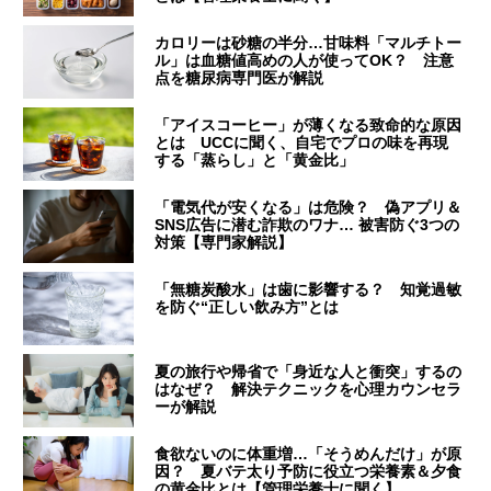
カロリーは砂糖の半分…甘味料「マルチトー
ル」は血糖値高めの人が使ってOK？ 注意
点を糖尿病専門医が解説
「アイスコーヒー」が薄くなる致命的な原因
とは UCCに聞く、自宅でプロの味を再現
する「蒸らし」と「黄金比」
「電気代が安くなる」は危険？ 偽アプリ＆
SNS広告に潜む詐欺のワナ… 被害防ぐ3つの
対策【専門家解説】
「無糖炭酸水」は歯に影響する？ 知覚過敏
を防ぐ“正しい飲み方”とは
夏の旅行や帰省で「身近な人と衝突」するの
はなぜ？ 解決テクニックを心理カウンセラ
ーが解説
食欲ないのに体重増…「そうめんだけ」が原
因？ 夏バテ太り予防に役立つ栄養素＆夕食
の黄金比とは【管理栄養士に聞く】