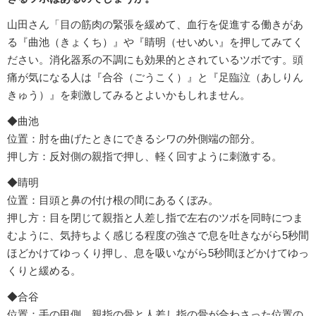
山田さん「目の筋肉の緊張を緩めて、血行を促進する働きがあ
る『曲池（きょくち）』や『睛明（せいめい』を押してみてく
ださい。消化器系の不調にも効果的とされているツボです。頭
痛が気になる人は『合谷（ごうこく）』と『足臨泣（あしりん
きゅう）』を刺激してみるとよいかもしれません。
◆曲池
位置：肘を曲げたときにできるシワの外側端の部分。
押し方：反対側の親指で押し、軽く回すように刺激する。
◆睛明
位置：目頭と鼻の付け根の間にあるくぼみ。
押し方：目を閉じて親指と人差し指で左右のツボを同時につま
むように、気持ちよく感じる程度の強さで息を吐きながら5秒間
ほどかけてゆっくり押し、息を吸いながら5秒間ほどかけてゆっ
くりと緩める。
◆合谷
位置：手の甲側、親指の骨と人差し指の骨が合わさった位置の