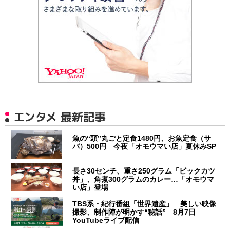
エンタメ 最新記事
魚の“頭”丸ごと定食1480円、お魚定食（サ
バ）500円 今夜「オモウマい店」夏休みSP
長さ30センチ、重さ250グラム「ビックカツ
丼」、角煮300グラムのカレー…「オモウマ
い店」登場
TBS系・紀行番組「世界遺産」 美しい映像
撮影、制作陣が明かす“秘話” 8月7日
YouTubeライブ配信