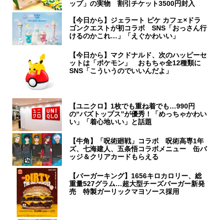
ップ」の実物 割引チケット3500円封入
【今日から】ジェラート ピケ カフェ×ドラ
ゴンクエストが初コラボ SNS「おっさん行
けるのかこれ…」「えぐかわいい」
【今日から】マクドナルド、次のハッピーセ
ットは「ポケモン」 おもちゃ全12種類に
SNS「こういうのでいいんだよ」
【ユニクロ】1枚でも重ね着でも…990円
の“バズトップス”が優秀！「めっちゃかわい
い」「着心地いい」と話題
【牛角】「呪術廻戦」コラボ 呪術高専1年
ズ、七海建人、五条悟コラボメニュー 缶バ
ッジ＆クリアカードもらえる
【バーガーキング】1656キロカロリー、総
重量527グラム…超大型チーズバーガー新発
売 特製ガーリックマヨソース採用