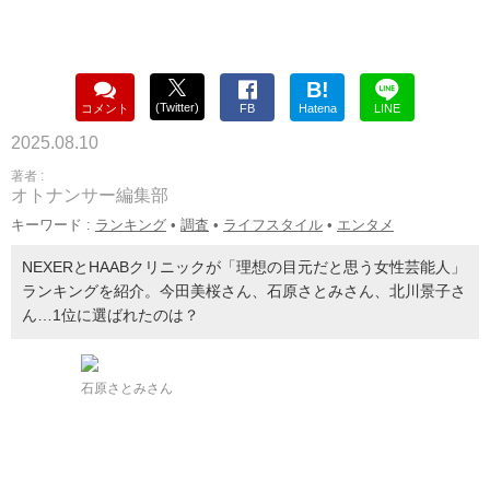
B!
(Twitter)
コメント
FB
Hatena
LINE
2025.08.10
著者 :
オトナンサー編集部
キーワード :
ランキング
•
調査
•
ライフスタイル
•
エンタメ
NEXERとHAABクリニックが「理想の目元だと思う女性芸能人」
ランキングを紹介。今田美桜さん、石原さとみさん、北川景子さ
ん…1位に選ばれたのは？
石原さとみさん