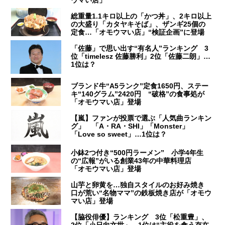
ウマい店」
総重量1.1キロ以上の「かつ丼」、2キロ以上
の大盛り「カタヤキそば」、ザンギ25個の
定食…「オモウマい店」“検証企画”に登場
「佐藤」で思い出す“有名人”ランキング 3
位「timelesz 佐藤勝利」2位「佐藤二朗」…
1位は？
ブランド牛“A5ランク”定食1650円、ステー
キ“140グラム”2420円 “破格”の食事処が
「オモウマい店」登場
【嵐】ファンが投票で選ぶ「人気曲ランキン
グ」 「A・RA・SHI」「Monster」
「Love so sweet」…1位は？
小鉢2つ付き“500円ラーメン” 小学4年生
の“広報”がいる創業43年の中華料理店
「オモウマい店」登場
山芋と卵黄を…独自スタイルのお好み焼き
口が荒い“名物ママ”の鉄板焼き店が「オモウ
マい店」登場
【脇役俳優】ランキング 3位「松重豊」、