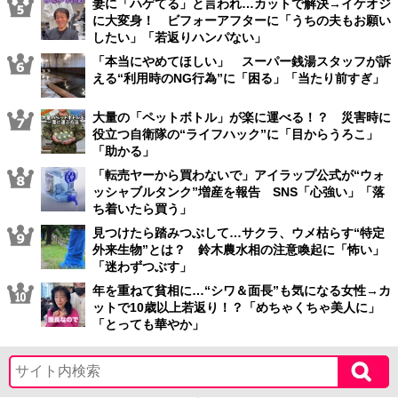
妻に「ハゲてる」と言われ…カットで解決→イケオジ
に大変身！ ビフォーアフターに「うちの夫もお願い
したい」「若返りハンパない」
「本当にやめてほしい」 スーパー銭湯スタッフが訴
える“利用時のNG行為”に「困る」「当たり前すぎ」
大量の「ペットボトル」が楽に運べる！？ 災害時に
役立つ自衛隊の“ライフハック”に「目からうろこ」
「助かる」
「転売ヤーから買わないで」アイラップ公式が“ウォ
ッシャブルタンク”増産を報告 SNS「心強い」「落
ち着いたら買う」
見つけたら踏みつぶして…サクラ、ウメ枯らす“特定
外来生物”とは？ 鈴木農水相の注意喚起に「怖い」
「迷わずつぶす」
年を重ねて貧相に…“シワ＆面長”も気になる女性→カ
ットで10歳以上若返り！？「めちゃくちゃ美人に」
「とっても華やか」