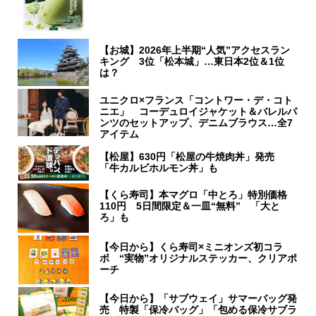
【お城】2026年上半期“人気”アクセスラン
キング 3位「松本城」…東日本2位＆1位
は？
ユニクロ×フランス「コントワー・デ・コト
ニエ」 コーデュロイジャケット＆バレルパ
ンツのセットアップ、デニムブラウス…全7
アイテム
【松屋】630円「松屋の牛焼肉丼」発売
「牛カルビホルモン丼」も
【くら寿司】本マグロ「中とろ」特別価格
110円 5日間限定＆一皿“無料” 「大と
ろ」も
【今日から】くら寿司×ミニオンズ初コラ
ボ “実物”オリジナルステッカー、クリアポ
ーチ
【今日から】「サブウェイ」サマーバッグ発
売 特製「保冷バッグ」「包める保冷サブラ