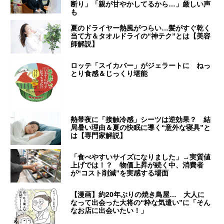
断り」「親が甘やかしてるから…」厳しい声
も
夏のドライヤー熱風がつらい…髪がすぐ乾く
当て方＆タオルドライの“神テク”とは【美容
師解説】
ロッテ「スイカバー」がジェラートに ねっ
とり食感＆じっくり堪能
熱帯夜に「接触冷感」シーツは逆効果？ 結
局暑い理由＆夏の快眠に導く“意外な寝具”と
は【専門家解説】
「食べやすいサイズになりました」→実質値
上げでは！？ 物価上昇が続く中、消費者
が“コスト削減”を実感する場面
【漫画】約20年ぶりの焼き鳥屋… 大人に
なって出会った大将の“粋な気遣い”に「そん
なお店に出会いたい！」