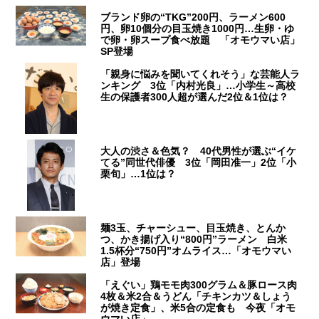
ブランド卵の“TKG”200円、ラーメン600
円、卵10個分の目玉焼き1000円…生卵・ゆ
で卵・卵スープ食べ放題 「オモウマい店」
SP登場
「親身に悩みを聞いてくれそう」な芸能人ラ
ンキング 3位「内村光良」…小学生～高校
生の保護者300人超が選んだ2位＆1位は？
大人の渋さ＆色気？ 40代男性が選ぶ“イケ
てる”同世代俳優 3位「岡田准一」2位「小
栗旬」…1位は？
麺3玉、チャーシュー、目玉焼き、とんか
つ、かき揚げ入り“800円”ラーメン 白米
1.5杯分“750円”オムライス…「オモウマい
店」登場
「えぐい」鶏モモ肉300グラム＆豚ロース肉
4枚＆米2合＆うどん「チキンカツ＆しょう
が焼き定食」、米5合の定食も 今夜「オモ