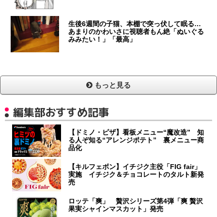
生後6週間の子猫、本棚で突っ伏して眠る…
あまりのかわいさに視聴者もん絶「ぬいぐる
みみたい！」「最高」
もっと見る
編集部おすすめ記事
【ドミノ・ピザ】看板メニュー“魔改造” 知
る人ぞ知る“アレンジポテト” 裏メニュー商
品化
【キルフェボン】イチジク主役「FIG fair」
実施 イチジク＆チョコレートのタルト新発
売
ロッテ「爽」 贅沢シリーズ第4弾「爽 贅沢
果実シャインマスカット」発売