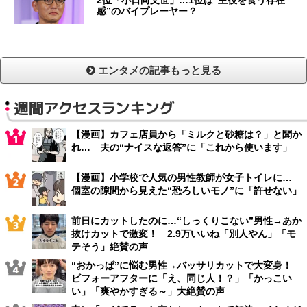
2位「小日向文世」…1位は“主役を食う存在
感”のバイプレーヤー？
エンタメの記事もっと見る
週間アクセスランキング
【漫画】カフェ店員から「ミルクと砂糖は？」と聞か
れ… 夫の“ナイスな返答”に「これから使います」
【漫画】小学校で人気の男性教師が女子トイレに…
個室の隙間から見えた“恐ろしいモノ”に「許せない」
前日にカットしたのに…“しっくりこない”男性→あか
抜けカットで激変！ 2.9万いいね「別人やん」「モ
テそう」絶賛の声
“おかっぱ”に悩む男性→バッサリカットで大変身！
ビフォーアフターに「え、同じ人！？」「かっこい
い」「爽やかすぎる～」大絶賛の声