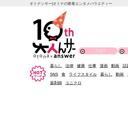
オトナンサー|オトナの教養エンタメバラエティー
TOP
暮らし
法律
健康
仕事
漫画
動画
話
SNS
食
ライフスタイル
暮らし
動画
薬剤師
ユニクロ