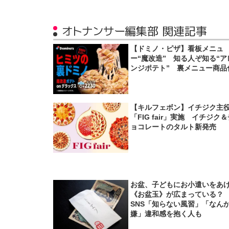
オトナンサー編集部 関連記事
【ドミノ・ピザ】看板メニュ
ー“魔改造” 知る人ぞ知る“ア
ンジポテト” 裏メニュー商品
【キルフェボン】イチジク主
「FIG fair」実施 イチジク
ョコレートのタルト新発売
お盆、子どもにお小遣いをあ
《お盆玉》が広まっている
SNS「知らない風習」「なん
嫌」違和感を抱く人も