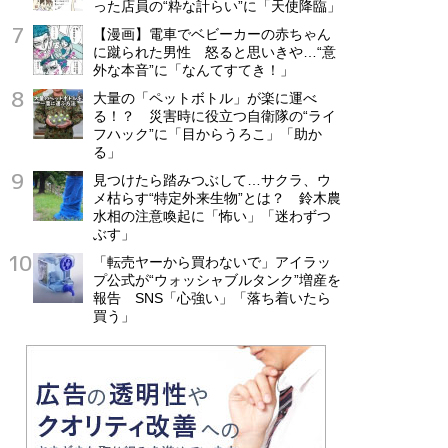
った店員の“粋な計らい”に「天使降臨」
【漫画】電車でベビーカーの赤ちゃん
に蹴られた男性 怒ると思いきや…“意
外な本音”に「なんてすてき！」
大量の「ペットボトル」が楽に運べ
る！？ 災害時に役立つ自衛隊の“ライ
フハック”に「目からうろこ」「助か
る」
見つけたら踏みつぶして…サクラ、ウ
メ枯らす“特定外来生物”とは？ 鈴木農
水相の注意喚起に「怖い」「迷わずつ
ぶす」
「転売ヤーから買わないで」アイラッ
プ公式が“ウォッシャブルタンク”増産を
報告 SNS「心強い」「落ち着いたら
買う」