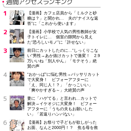
週間アクセスランキング
【漫画】カフェ店員から「ミルクと砂
糖は？」と聞かれ… 夫の“ナイスな返
答”に「これから使います」
【漫画】小学校で人気の男性教師が女
子トイレに… 個室の隙間から見え
た“恐ろしいモノ”に「許せない」
前日にカットしたのに…“しっくりこな
い”男性→あか抜けカットで激変！ 2.9
万いいね「別人やん」「モテそう」絶
賛の声
“おかっぱ”に悩む男性→バッサリカット
で大変身！ ビフォーアフターに
「え、同じ人！？」「かっこいい」
「爽やかすぎる～」大絶賛の声
妻に「ハゲてる」と言われ…カットで
解決→イケオジに大変身！ ビフォー
アフターに「うちの夫もお願いした
い」「若返りハンパない」
【漫画】お祭りで子どもが欲しがった
お面、なんと2000円！？ 焦る母を救