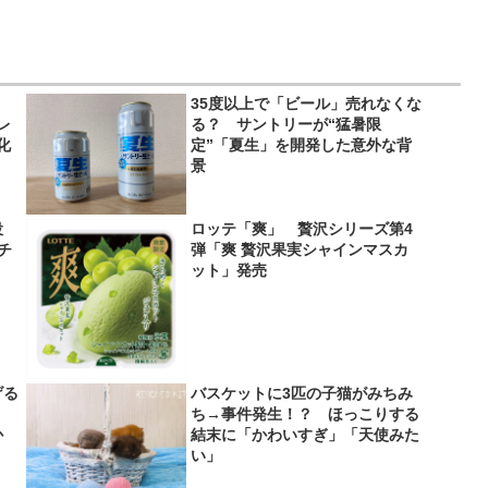
35度以上で「ビール」売れなくな
レ
る？ サントリーが“猛暑限
化
定”「夏生」を開発した意外な背
景
役
ロッテ「爽」 贅沢シリーズ第4
＆チ
弾「爽 贅沢果実シャインマスカ
ット」発売
げる
バスケットに3匹の子猫がみちみ
？
ち→事件発生！？ ほっこりする
か
結末に「かわいすぎ」「天使みた
い」