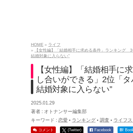
HOME
ライフ
【女性編】「結婚相手に求める条件」ランキング 3
結婚対象に入らない”
【女性編】「結婚相手に求
し合いができる」2位「タ
結婚対象に入らない”
2025.01.29
著者 :
オトナンサー編集部
キーワード :
恋愛
•
ランキング
•
調査
•
ライフス
コメント
(Twitter)
Facebook
B!
Boo