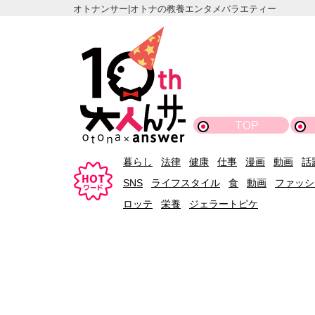
オトナンサー|オトナの教養エンタメバラエティー
TOP
暮らし
法律
健康
仕事
漫画
動画
話
SNS
ライフスタイル
食
動画
ファッシ
ロッテ
栄養
ジェラートピケ