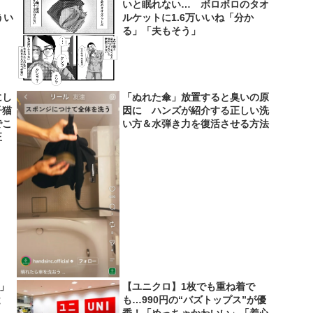
ン」
いと眠れない… ボロボロのタオ
うい
ルケットに1.6万いいね「分か
る」「夫もそう」
にし
「ぬれた傘」放置すると臭いの原
子猫
因に ハンズが紹介する正しい洗
でこ
い方＆水弾き力を復活させる方法
正
い」
【ユニクロ】1枚でも重ね着で
と
も…990円の“バズトップス”が優
秀！「めっちゃかわいい」「着心