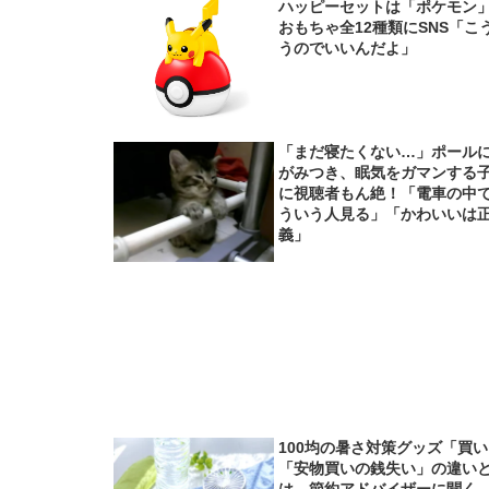
ハッピーセットは「ポケモ
おもちゃ全12種類にSNS「こ
うのでいいんだよ」
「まだ寝たくない…」ポール
がみつき、眠気をガマンする
に視聴者もん絶！「電車の中
ういう人見る」「かわいいは
義」
100均の暑さ対策グッズ「買
「安物買いの銭失い」の違い
は 節約アドバイザーに聞く