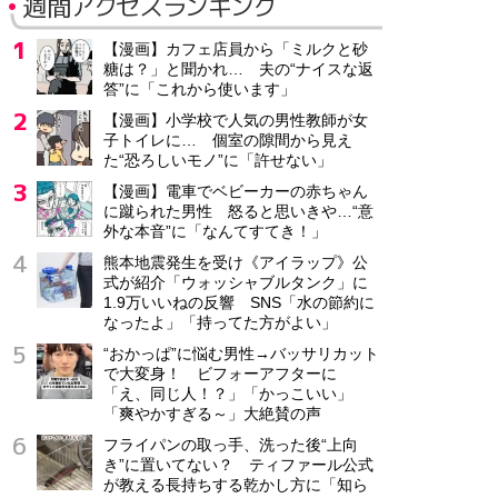
週間アクセスランキング
【漫画】カフェ店員から「ミルクと砂
糖は？」と聞かれ… 夫の“ナイスな返
答”に「これから使います」
【漫画】小学校で人気の男性教師が女
子トイレに… 個室の隙間から見え
た“恐ろしいモノ”に「許せない」
【漫画】電車でベビーカーの赤ちゃん
に蹴られた男性 怒ると思いきや…“意
外な本音”に「なんてすてき！」
熊本地震発生を受け《アイラップ》公
式が紹介「ウォッシャブルタンク」に
1.9万いいねの反響 SNS「水の節約に
なったよ」「持ってた方がよい」
“おかっぱ”に悩む男性→バッサリカット
で大変身！ ビフォーアフターに
「え、同じ人！？」「かっこいい」
「爽やかすぎる～」大絶賛の声
フライパンの取っ手、洗った後“上向
き”に置いてない？ ティファール公式
が教える長持ちする乾かし方に「知ら