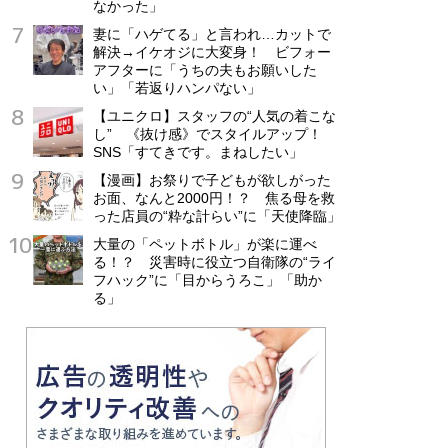
なかった」
妻に「ハゲてる」と言われ…カットで
解決→イケオジに大変身！ ビフォー
アフターに「うちの夫もお願いした
い」「若返りハンパない」
【ユニクロ】スタッフの“人気の着こな
し” 《抜け感》でスタイルアップ！
SNS「すてきです。まねしたい」
【漫画】お祭りで子どもが欲しがった
お面、なんと2000円！？ 焦る母を救
った店員の“粋な計らい”に「天使降臨」
大量の「ペットボトル」が楽に運べ
る！？ 災害時に役立つ自衛隊の“ライ
フハック”に「目からうろこ」「助か
る」