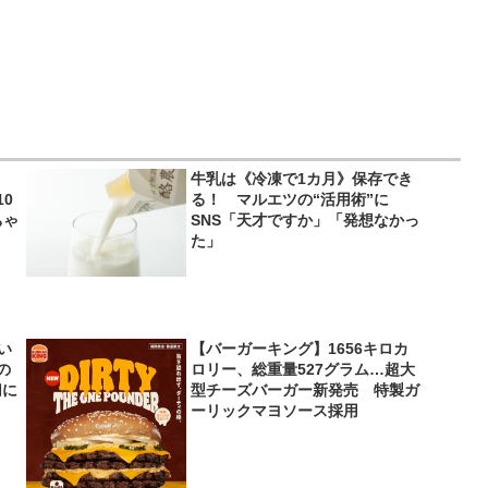
牛乳は《冷凍で1カ月》保存でき
0
る！ マルエツの“活用術”に
ちゃ
SNS「天才ですか」「発想なかっ
た」
い
【バーガーキング】1656キロカ
の
ロリー、総重量527グラム…超大
切に
型チーズバーガー新発売 特製ガ
ーリックマヨソース採用