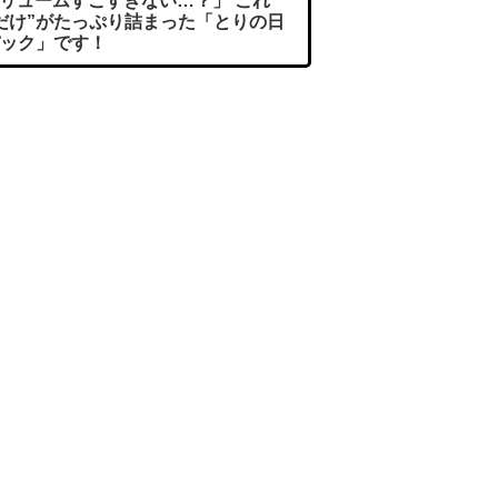
リュームすごすぎない…？」 これ
だけ”がたっぷり詰まった「とりの日
ック」です！