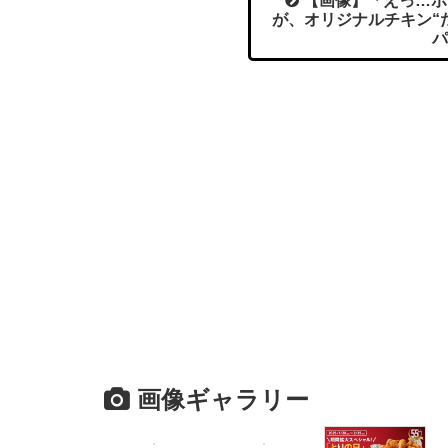
【画像】「えっ…ボ
が、オリジナルチキン“
パ
画像ギャラリー