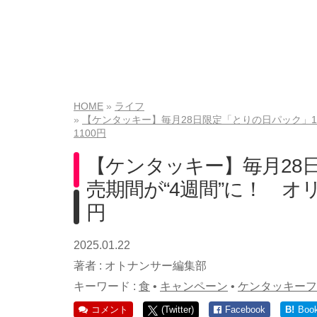
HOME
ライフ
【ケンタッキー】毎月28日限定「とりの日パック」1
1100円
【ケンタッキー】毎月28
売期間が“4週間”に！ オリ
円
2025.01.22
著者 :
オトナンサー編集部
キーワード :
食
•
キャンペーン
•
ケンタッキーフ
コメント
(Twitter)
Facebook
B!
Boo