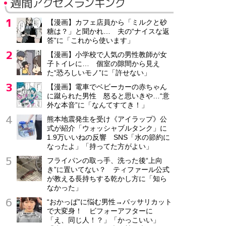
週間アクセスランキング
【漫画】カフェ店員から「ミルクと砂
糖は？」と聞かれ… 夫の“ナイスな返
答”に「これから使います」
【漫画】小学校で人気の男性教師が女
子トイレに… 個室の隙間から見え
た“恐ろしいモノ”に「許せない」
【漫画】電車でベビーカーの赤ちゃん
に蹴られた男性 怒ると思いきや…“意
外な本音”に「なんてすてき！」
熊本地震発生を受け《アイラップ》公
式が紹介「ウォッシャブルタンク」に
1.9万いいねの反響 SNS「水の節約に
なったよ」「持ってた方がよい」
フライパンの取っ手、洗った後“上向
き”に置いてない？ ティファール公式
が教える長持ちする乾かし方に「知ら
なかった」
“おかっぱ”に悩む男性→バッサリカット
で大変身！ ビフォーアフターに
「え、同じ人！？」「かっこいい」