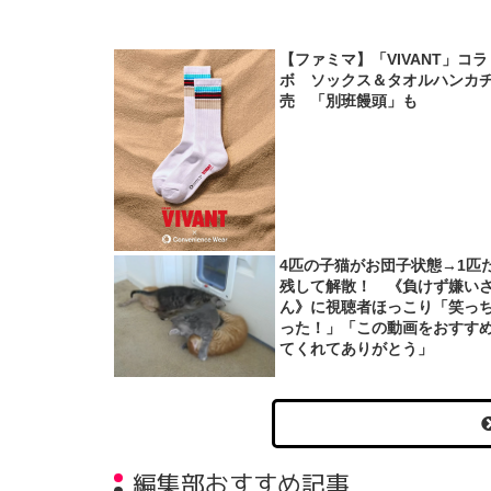
【ファミマ】「VIVANT」コラ
ボ ソックス＆タオルハンカ
売 「別班饅頭」も
4匹の子猫がお団子状態→1匹
残して解散！ 《負けず嫌い
ん》に視聴者ほっこり「笑っ
った！」「この動画をおすす
てくれてありがとう」
編集部おすすめ記事