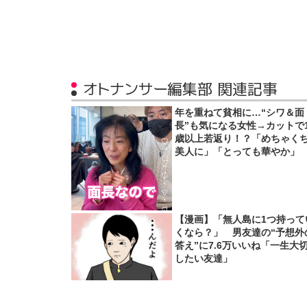
オトナンサー編集部 関連記事
年を重ねて貧相に…“シワ＆面
長”も気になる女性→カットで1
歳以上若返り！？「めちゃく
美人に」「とっても華やか」
【漫画】「無人島に1つ持って
くなら？」 男友達の“予想外
答え”に7.6万いいね「一生大
したい友達」