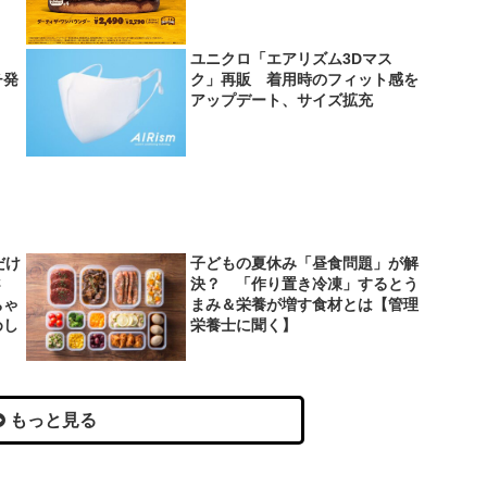
ユニクロ「エアリズム3Dマス
チ発
ク」再販 着用時のフィット感を
アップデート、サイズ拡充
だけ
子どもの夏休み「昼食問題」が解
さ
決？ 「作り置き冷凍」するとう
ちゃ
まみ＆栄養が増す食材とは【管理
めし
栄養士に聞く】
もっと見る