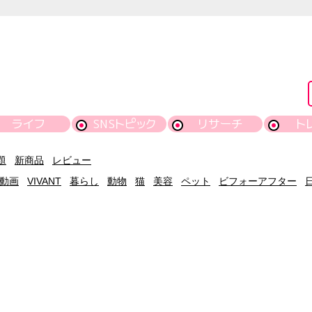
ライフ
SNSトピック
リサーチ
ト
題
新商品
レビュー
動画
VIVANT
暮らし
動物
猫
美容
ペット
ビフォーアフター