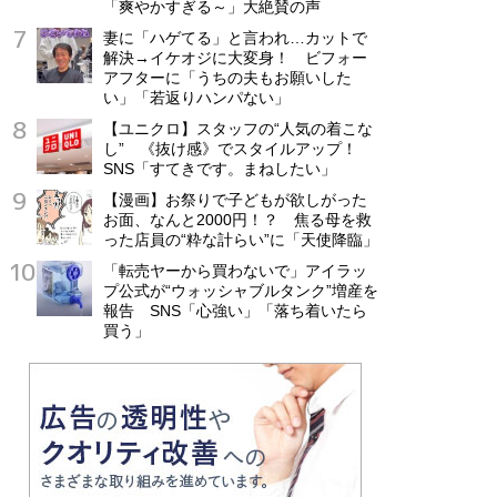
「爽やかすぎる～」大絶賛の声
妻に「ハゲてる」と言われ…カットで
解決→イケオジに大変身！ ビフォー
アフターに「うちの夫もお願いした
い」「若返りハンパない」
【ユニクロ】スタッフの“人気の着こな
し” 《抜け感》でスタイルアップ！
SNS「すてきです。まねしたい」
【漫画】お祭りで子どもが欲しがった
お面、なんと2000円！？ 焦る母を救
った店員の“粋な計らい”に「天使降臨」
「転売ヤーから買わないで」アイラッ
プ公式が“ウォッシャブルタンク”増産を
報告 SNS「心強い」「落ち着いたら
買う」