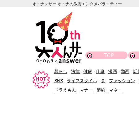
オトナンサー|オトナの教養エンタメバラエティー
TOP
暮らし
法律
健康
仕事
漫画
動画
話
SNS
ライフスタイル
食
ファッション
ドラえもん
マナー
節約
マネー