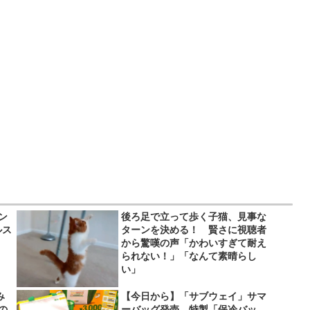
ン
後ろ足で立って歩く子猫、見事な
ルス
ターンを決める！ 賢さに視聴者
から驚嘆の声「かわいすぎて耐え
られない！」「なんて素晴らし
い」
み
【今日から】「サブウェイ」サマ
の
ーバッグ発売 特製「保冷バッ