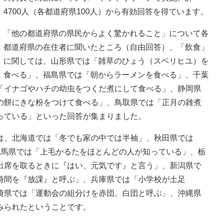
4700人（各都道府県100人）から有効回答を得ています。
「他の都道府県の県民からよく驚かれること」について各
都道府県の在住者に聞いたところ（自由回答）、「飲食」
に関しては、山形県では「雑草のひょう（スベリヒユ）を
食べる」、福島県では「朝からラーメンを食べる」、千葉
「イナゴやハチの幼虫をつくだ煮にして食べる」、静岡県
の餅にきな粉をつけて食べる」、鳥取県では「正月の雑煮
っている」といった回答が集まりました。
、北海道では「冬でも家の中では半袖」、秋田県では
群馬県では「上毛かるたをほとんどの人が知っている」、栃
出席を取るときに『はい、元気です』と言う」、新潟県で
時間を『放課』と呼ぶ」、兵庫県では「小学校が土足
崎県では「運動会の組分けを赤団、白団と呼ぶ」、沖縄県
みられたということです。