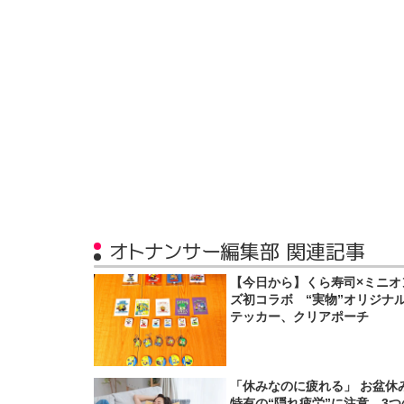
オトナンサー編集部 関連記事
【今日から】くら寿司×ミニオ
ズ初コラボ “実物”オリジナ
テッカー、クリアポーチ
「休みなのに疲れる」 お盆休
特有の“隠れ疲労”に注意…3つ