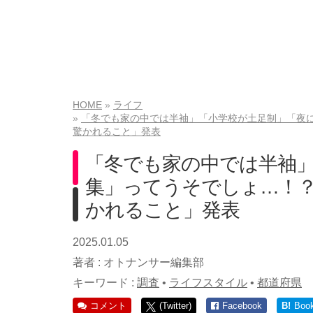
HOME
ライフ
「冬でも家の中では半袖」「小学校が土足制」「夜に
驚かれること」発表
「冬でも家の中では半袖
集」ってうそでしょ…！？
かれること」発表
2025.01.05
著者 :
オトナンサー編集部
キーワード :
調査
•
ライフスタイル
•
都道府県
コメント
(Twitter)
Facebook
B!
Boo