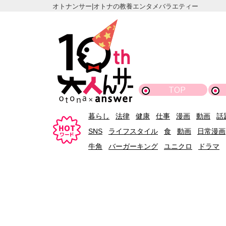
オトナンサー|オトナの教養エンタメバラエティー
TOP
暮らし
法律
健康
仕事
漫画
動画
話
SNS
ライフスタイル
食
動画
日常漫画
牛角
バーガーキング
ユニクロ
ドラマ