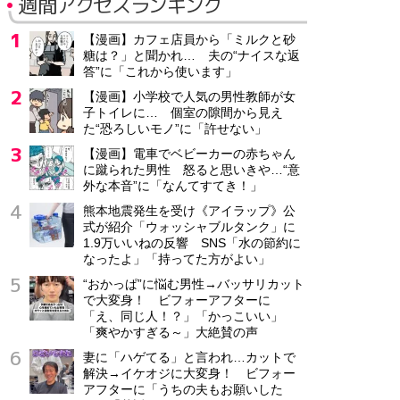
週間アクセスランキング
【漫画】カフェ店員から「ミルクと砂
糖は？」と聞かれ… 夫の“ナイスな返
答”に「これから使います」
【漫画】小学校で人気の男性教師が女
子トイレに… 個室の隙間から見え
た“恐ろしいモノ”に「許せない」
【漫画】電車でベビーカーの赤ちゃん
に蹴られた男性 怒ると思いきや…“意
外な本音”に「なんてすてき！」
熊本地震発生を受け《アイラップ》公
式が紹介「ウォッシャブルタンク」に
1.9万いいねの反響 SNS「水の節約に
なったよ」「持ってた方がよい」
“おかっぱ”に悩む男性→バッサリカット
で大変身！ ビフォーアフターに
「え、同じ人！？」「かっこいい」
「爽やかすぎる～」大絶賛の声
妻に「ハゲてる」と言われ…カットで
解決→イケオジに大変身！ ビフォー
アフターに「うちの夫もお願いした