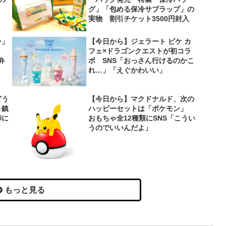
グ」「包める保冷サブラップ」の
実物 割引チケット3500円封入
ー」
【今日から】ジェラート ピケ カ
フェ×ドラゴンクエストが初コラ
弁
ボ SNS「おっさん行けるのかこ
れ…」「えぐかわいい」
どう
【今日から】マクドナルド、次の
＆鎮
ハッピーセットは「ポケモン」
師に
おもちゃ全12種類にSNS「こうい
うのでいいんだよ」
もっと見る