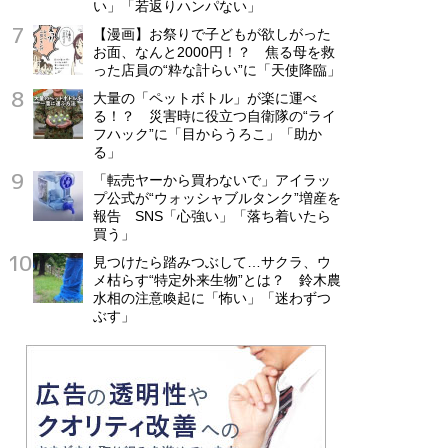
い」「若返りハンパない」
【漫画】お祭りで子どもが欲しがった
お面、なんと2000円！？ 焦る母を救
った店員の“粋な計らい”に「天使降臨」
大量の「ペットボトル」が楽に運べ
る！？ 災害時に役立つ自衛隊の“ライ
フハック”に「目からうろこ」「助か
る」
「転売ヤーから買わないで」アイラッ
プ公式が“ウォッシャブルタンク”増産を
報告 SNS「心強い」「落ち着いたら
買う」
見つけたら踏みつぶして…サクラ、ウ
メ枯らす“特定外来生物”とは？ 鈴木農
水相の注意喚起に「怖い」「迷わずつ
ぶす」