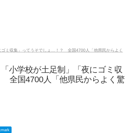
ゴミ収集」ってうそでしょ…！？ 全国4700人「他県民からよく
」「小学校が土足制」「夜にゴミ収
 全国4700人「他県民からよく驚
kmark