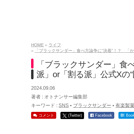
HOME
ライフ
「ブラックサンダー」食べ方論争に“決着”！？ 「か
「ブラックサンダー」食べ
派」or「割る派」公式Xの
2024.09.06
著者 :
オトナンサー編集部
キーワード :
SNS
•
ブラックサンダー
•
有楽製
コメント
(Twitter)
Facebook
B!
Boo