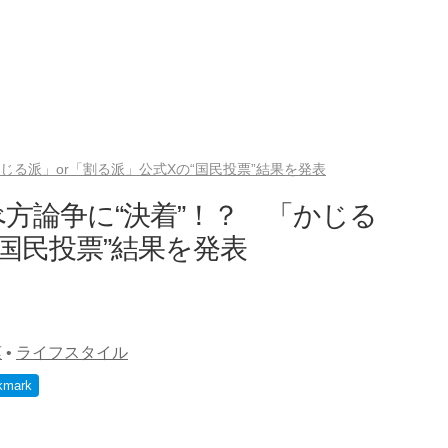
じる派」or「割る派」公式Xの“国民投票”結果を発表
方論争に“決着”！？ 「かじる
“国民投票”結果を発表
菓
•
ライフスタイル
kmark