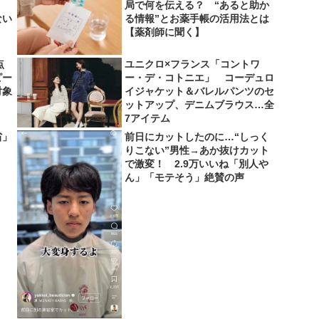
局で何を伝える？ “あると助か
ない
る情報”とお薬手帳の活用法とは
【薬剤師に聞く】
点
ユニクロ×フランス「コントワ
ピー
ー・デ・コトニエ」 コーデュロ
対象
イジャケット＆バレルパンツのセ
ットアップ、デニムブラウス…全
7アイテム
省」
前日にカットしたのに…“しっく
りこない”男性→あか抜けカット
で激変！ 2.9万いいね「別人や
ん」「モテそう」絶賛の声