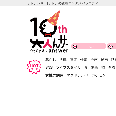
オトナンサー|オトナの教養エンタメバラエティー
TOP
暮らし
法律
健康
仕事
漫画
動画
話
SNS
ライフスタイル
食
動画
猫
医療
女性の病気
マクドナルド
ポケモン