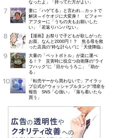
なったよ」「持ってた方がよい」
妻に「ハゲてる」と言われ…カットで
解決→イケオジに大変身！ ビフォー
アフターに「うちの夫もお願いした
い」「若返りハンパない」
【漫画】お祭りで子どもが欲しがった
お面、なんと2000円！？ 焦る母を救
った店員の“粋な計らい”に「天使降臨」
大量の「ペットボトル」が楽に運べ
る！？ 災害時に役立つ自衛隊の“ライ
フハック”に「目からうろこ」「助か
る」
「転売ヤーから買わないで」アイラッ
プ公式が“ウォッシャブルタンク”増産を
報告 SNS「心強い」「落ち着いたら
買う」