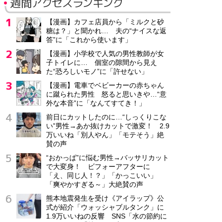
週間アクセスランキング
【漫画】カフェ店員から「ミルクと砂
糖は？」と聞かれ… 夫の“ナイスな返
答”に「これから使います」
【漫画】小学校で人気の男性教師が女
子トイレに… 個室の隙間から見え
た“恐ろしいモノ”に「許せない」
【漫画】電車でベビーカーの赤ちゃん
に蹴られた男性 怒ると思いきや…“意
外な本音”に「なんてすてき！」
前日にカットしたのに…“しっくりこな
い”男性→あか抜けカットで激変！ 2.9
万いいね「別人やん」「モテそう」絶
賛の声
“おかっぱ”に悩む男性→バッサリカット
で大変身！ ビフォーアフターに
「え、同じ人！？」「かっこいい」
「爽やかすぎる～」大絶賛の声
熊本地震発生を受け《アイラップ》公
式が紹介「ウォッシャブルタンク」に
1.9万いいねの反響 SNS「水の節約に