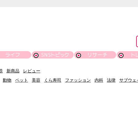
ライフ
SNSトピック
リサーチ
ト
題
新商品
レビュー
動物
ペット
美容
くら寿司
ファッション
内科
法律
サブウェ