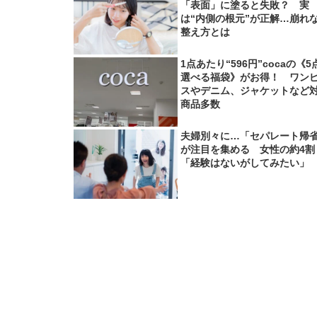
「表面」に塗ると失敗？ 実
は“内側の根元”が正解…崩れ
整え方とは
1点あたり“596円”cocaの《5
選べる福袋》がお得！ ワン
スやデニム、ジャケットなど
商品多数
夫婦別々に…「セパレート帰
が注目を集める 女性の約4割
「経験はないがしてみたい」