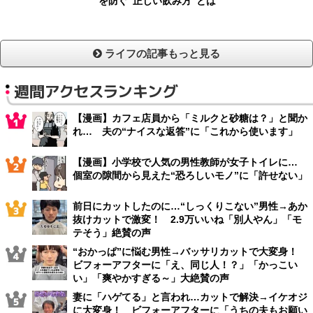
を防ぐ“正しい飲み方”とは
ライフの記事もっと見る
週間アクセスランキング
【漫画】カフェ店員から「ミルクと砂糖は？」と聞か
れ… 夫の“ナイスな返答”に「これから使います」
【漫画】小学校で人気の男性教師が女子トイレに…
個室の隙間から見えた“恐ろしいモノ”に「許せない」
前日にカットしたのに…“しっくりこない”男性→あか
抜けカットで激変！ 2.9万いいね「別人やん」「モ
テそう」絶賛の声
“おかっぱ”に悩む男性→バッサリカットで大変身！
ビフォーアフターに「え、同じ人！？」「かっこい
い」「爽やかすぎる～」大絶賛の声
妻に「ハゲてる」と言われ…カットで解決→イケオジ
に大変身！ ビフォーアフターに「うちの夫もお願い