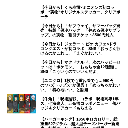
【今日から】くら寿司×ミニオンズ初コラ
ボ “実物”オリジナルステッカー、クリアポ
ーチ
【今日から】「サブウェイ」サマーバッグ発
売 特製「保冷バッグ」「包める保冷サブラ
ップ」の実物 割引チケット3500円封入
【今日から】ジェラート ピケ カフェ×ドラ
ゴンクエストが初コラボ SNS「おっさん行
けるのかこれ…」「えぐかわいい」
【今日から】マクドナルド、次のハッピーセ
ットは「ポケモン」 おもちゃ全12種類に
SNS「こういうのでいいんだよ」
【ユニクロ】1枚でも重ね着でも…990円
の“バズトップス”が優秀！「めっちゃかわい
い」「着心地いい」と話題
【牛角】「呪術廻戦」コラボ 呪術高専1年
ズ、七海建人、五条悟コラボメニュー 缶バ
ッジ＆クリアカードもらえる
【バーガーキング】1656キロカロリー、総
重量527グラム…超大型チーズバーガー新発