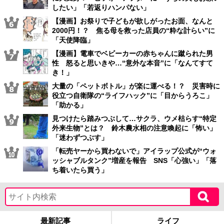
したい」「若返りハンパない」
【漫画】お祭りで子どもが欲しがったお面、なんと
2000円！？ 焦る母を救った店員の“粋な計らい”に
「天使降臨」
【漫画】電車でベビーカーの赤ちゃんに蹴られた男
性 怒ると思いきや…“意外な本音”に「なんてすて
き！」
大量の「ペットボトル」が楽に運べる！？ 災害時に
役立つ自衛隊の“ライフハック”に「目からうろこ」
「助かる」
見つけたら踏みつぶして…サクラ、ウメ枯らす“特定
外来生物”とは？ 鈴木農水相の注意喚起に「怖い」
「迷わずつぶす」
「転売ヤーから買わないで」アイラップ公式が“ウォ
ッシャブルタンク”増産を報告 SNS「心強い」「落
ち着いたら買う」
最新記事
ライフ