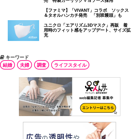
売 特製ガーリックマヨソース採用
【ファミマ】「VIVANT」コラボ ソックス
＆タオルハンカチ発売 「別班饅頭」も
ユニクロ「エアリズム3Dマスク」再販 着
用時のフィット感をアップデート、サイズ拡
充
キーワード
結婚
夫婦
調査
ライフスタイル