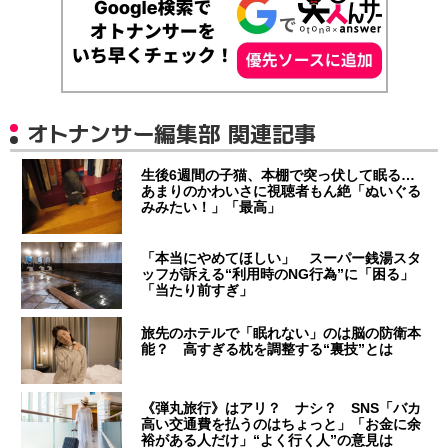
オトナンサー編集部 関連記事
生後6週間の子猫、本棚で突っ伏して眠る…
あまりのかわいさに視聴者もん絶「ぬいぐる
みみたい！」「最高」
「本当にやめてほしい」 スーパー銭湯スタ
ッフが訴える“利用時のNG行為”に「困る」
「当たり前すぎ」
旅先のホテルで「眠れない」のは脳の防衛本
能？ 高すぎる枕を調整する“裏技”とは
《弾丸旅行》はアリ？ ナシ？ SNS「バカ
高い交通費を払うのはちょっと」「お金に余
裕がある人だけ」“よく行く人”の意見は