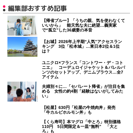
編集部おすすめ記事
【帰省ブルー】「うちの親、気を使わなくて
いいから」 能天気な夫に絶望…義実家
で“孤立”した36歳妻の本音
【お城】2026年上半期“人気”アクセスラン
キング 3位「松本城」…東日本2位＆1位
は？
ユニクロ×フランス「コントワー・デ・コト
ニエ」 コーデュロイジャケット＆バレルパ
ンツのセットアップ、デニムブラウス…全7
アイテム
夫婦別々に…「セパレート帰省」が注目を集
める 女性の約4割「経験はないがしてみた
い」
【松屋】630円「松屋の牛焼肉丼」発売
「牛カルビホルモン丼」も
【くら寿司】本マグロ「中とろ」特別価格
110円 5日間限定＆一皿“無料” 「大と
ろ」も