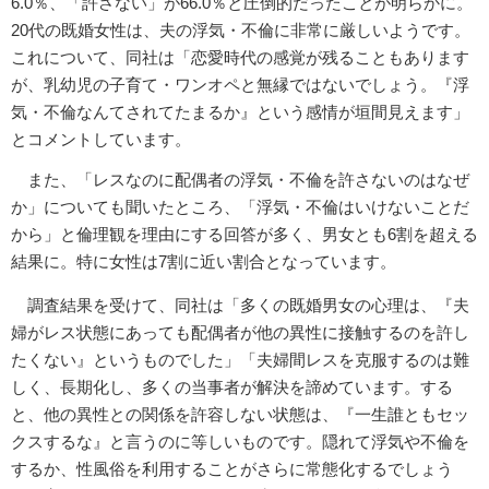
6.0％、「許さない」が66.0％と圧倒的だったことが明らかに。
20代の既婚女性は、夫の浮気・不倫に非常に厳しいようです。
これについて、同社は「恋愛時代の感覚が残ることもあります
が、乳幼児の子育て・ワンオペと無縁ではないでしょう。『浮
気・不倫なんてされてたまるか』という感情が垣間見えます」
とコメントしています。
また、「レスなのに配偶者の浮気・不倫を許さないのはなぜ
か」についても聞いたところ、「浮気・不倫はいけないことだ
から」と倫理観を理由にする回答が多く、男女とも6割を超える
結果に。特に女性は7割に近い割合となっています。
調査結果を受けて、同社は「多くの既婚男女の心理は、『夫
婦がレス状態にあっても配偶者が他の異性に接触するのを許し
たくない』というものでした」「夫婦間レスを克服するのは難
しく、長期化し、多くの当事者が解決を諦めています。する
と、他の異性との関係を許容しない状態は、『一生誰ともセッ
クスするな』と言うのに等しいものです。隠れて浮気や不倫を
するか、性風俗を利用することがさらに常態化するでしょう