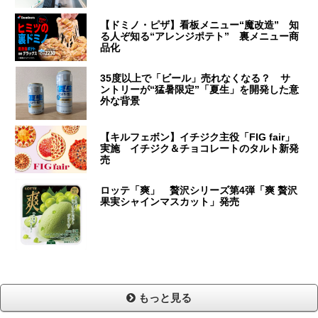
【ドミノ・ピザ】看板メニュー“魔改造” 知
る人ぞ知る“アレンジポテト” 裏メニュー商
品化
35度以上で「ビール」売れなくなる？ サ
ントリーが“猛暑限定”「夏生」を開発した意
外な背景
【キルフェボン】イチジク主役「FIG fair」
実施 イチジク＆チョコレートのタルト新発
売
ロッテ「爽」 贅沢シリーズ第4弾「爽 贅沢
果実シャインマスカット」発売
もっと見る