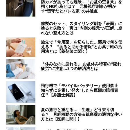
防カメがあっても危険…「お盆の空き巣」を
招くNG行為とは？ 元警視庁刑事が明か
す“留守だとバレる家”の共通点
前髪のセット、スタイリング剤を「表面」に
塗ると失敗？ 実は“内側の根元”が正解…崩
れない整え方とは
旅先で「常用薬」を切らした…薬局で何を伝
える？ “あると助かる情報”とお薬手帳の活
用法とは【薬剤師に聞く】
「休みなのに疲れる」 お盆休み特有の“隠れ
疲労”に注意…3つの解消法とは
飛行機で「モバイルバッテリー」使用禁止
知らずに充電し“発火”したら巨額の賠償責
任？【弁護士解説】
夏の旅行と重なる…「生理」どう乗り切
る？ 月経移動の方法＆鎮痛薬の適切な使い
方とは【医師に聞く】