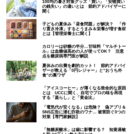
100均の暑さ対策グッズ「買い」「安物買い
の銭失い」の違いとは 節約アドバイザーに
聞く
子どもの夏休み「昼食問題」が解決？ 「作
り置き冷凍」するとうまみ＆栄養が増す食材
とは【管理栄養士に聞く】
カロリーは砂糖の半分…甘味料「マルチトー
ル」は血糖値高めの人が使ってOK？ 注意
点を糖尿病専門医が解説
夏休みの出費を劇的カット！ 節約アドバイ
ザーが教える「0円レジャー」と“おうち外
食”の裏ワザ
「アイスコーヒー」が薄くなる致命的な原因
とは UCCに聞く、自宅でプロの味を再現
する「蒸らし」と「黄金比」
「電気代が安くなる」は危険？ 偽アプリ＆
SNS広告に潜む詐欺のワナ… 被害防ぐ3つの
対策【専門家解説】
「無糖炭酸水」は歯に影響する？ 知覚過敏