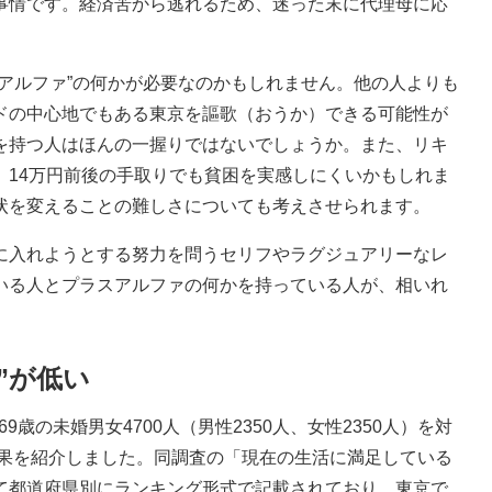
事情です。経済苦から逃れるため、迷った末に代理母に応
アルファ”の何かが必要なのかもしれません。他の人よりも
ドの中心地でもある東京を謳歌（おうか）できる可能性が
を持つ人はほんの一握りではないでしょうか。また、リキ
、14万円前後の手取りでも貧困を実感しにくいかもしれま
状を変えることの難しさについても考えさせられます。
入れようとする努力を問うセリフやラグジュアリーなレ
いる人とプラスアルファの何かを持っている人が、相いれ
”が低い
歳の未婚男女4700人（男性2350人、女性2350人）を対
結果を紹介しました。同調査の「現在の生活に満足している
て都道府県別にランキング形式で記載されており、東京で