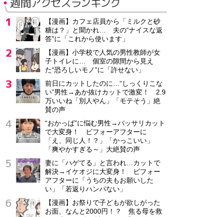
週間アクセスランキング
【漫画】カフェ店員から「ミルクと砂
糖は？」と聞かれ… 夫の“ナイスな返
答”に「これから使います」
【漫画】小学校で人気の男性教師が女
子トイレに… 個室の隙間から見え
た“恐ろしいモノ”に「許せない」
前日にカットしたのに…“しっくりこな
い”男性→あか抜けカットで激変！ 2.9
万いいね「別人やん」「モテそう」絶
賛の声
“おかっぱ”に悩む男性→バッサリカット
で大変身！ ビフォーアフターに
「え、同じ人！？」「かっこいい」
「爽やかすぎる～」大絶賛の声
妻に「ハゲてる」と言われ…カットで
解決→イケオジに大変身！ ビフォー
アフターに「うちの夫もお願いした
い」「若返りハンパない」
【漫画】お祭りで子どもが欲しがった
お面、なんと2000円！？ 焦る母を救