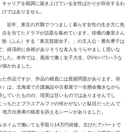
キャリアを順調に築き上げている女性ばかりが存在するわ
けではありません。
近年、東京の片隅でつつましく暮らす女性の生き方に焦
点を当てたドラマが話題を集めています。俳優の趣里さん
扮（ふん）する「東京貧困女子。」の主人公・雁矢摩子は
で、経済的に余裕がありそうな友人をうらやましく思いな
でした。本作では、風俗で働く女子大生、DVやパワハラな
が描かれました。
た作品ですが、作品の根底には貧困問題があります。俳
キ）は、北海道で介護施設や古着屋で一生懸命働きながら
待していたものの、現実は甘いものではありませんでし
こっちだとプラスアルファの何かがないと駄目だったんで
、地方出身者の格差を訴えるシーンがありました。
タイムで働いても手取り14万円前後。古びたアパートで