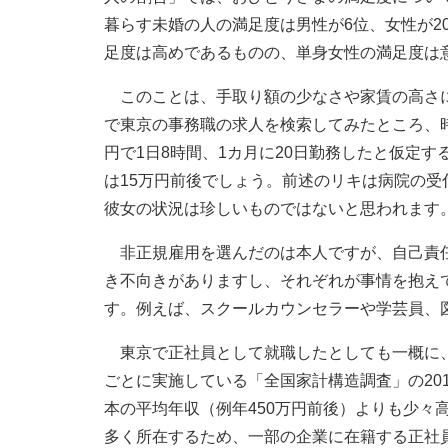
暮らす未婚の人の満足度は男性が6位、女性が2
足度は高めであるものの、単身女性の満足度は
このことは、手取り額の少なさや家賃の高さに
で東京の事務職の求人を検索してみたところ、時給
円で1日8時間、1カ月に20日勤務したと仮定す
は15万円前後でしょう。前述のリキは病院の受
彼女の状況は珍しいものではないと思われます
非正規雇用を選んだのは本人ですが、自己責任
き不向きがありますし、それぞれが事情を抱え
す。例えば、スクールカウンセラーや学芸員、
東京で正社員として就職したとしても一概に、安
ごとに実施している「全国家計構造調査」の201
本の平均年収（例年450万円前後）よりも少々
多く所在するため、一部の企業に在籍する正社