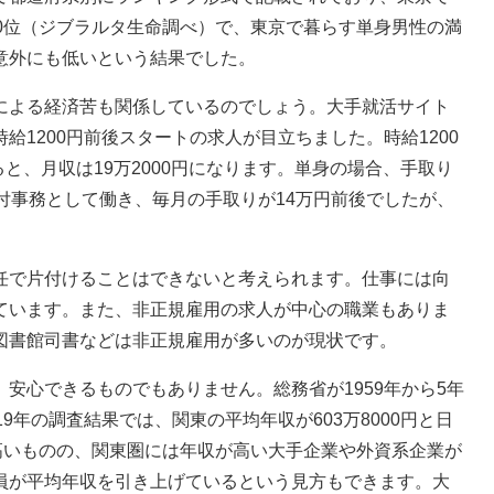
0位（ジブラルタ生命調べ）で、東京で暮らす単身男性の満
意外にも低いという結果でした。
よる経済苦も関係しているのでしょう。大手就活サイト
1200円前後スタートの求人が目立ちました。時給1200
ると、月収は19万2000円になります。単身の場合、手取り
付事務として働き、毎月の手取りが14万円前後でしたが、
。
で片付けることはできないと考えられます。仕事には向
ています。また、非正規雇用の求人が中心の職業もありま
図書館司書などは非正規雇用が多いのが現状です。
心できるものでもありません。総務省が1959年から5年
9年の調査結果では、関東の平均年収が603万8000円と日
高いものの、関東圏には年収が高い大手企業や外資系企業が
員が平均年収を引き上げているという見方もできます。大