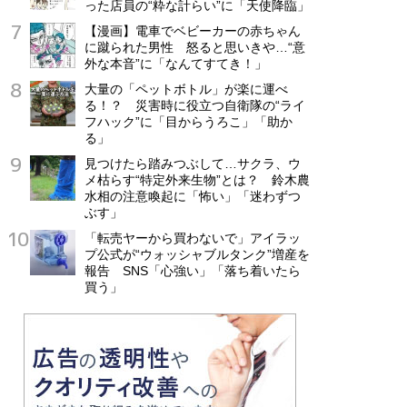
った店員の“粋な計らい”に「天使降臨」
【漫画】電車でベビーカーの赤ちゃん
に蹴られた男性 怒ると思いきや…“意
外な本音”に「なんてすてき！」
大量の「ペットボトル」が楽に運べ
る！？ 災害時に役立つ自衛隊の“ライ
フハック”に「目からうろこ」「助か
る」
見つけたら踏みつぶして…サクラ、ウ
メ枯らす“特定外来生物”とは？ 鈴木農
水相の注意喚起に「怖い」「迷わずつ
ぶす」
「転売ヤーから買わないで」アイラッ
プ公式が“ウォッシャブルタンク”増産を
報告 SNS「心強い」「落ち着いたら
買う」