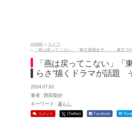
HOME
ライフ
「燕は戻ってこない」「東京貧困女子。」…東京での
「燕は戻ってこない」「東
らさ”描くドラマが話題 
2024.07.02
著者 :
西田梨紗
キーワード :
暮らし
コメント
(Twitter)
Facebook
B!
Boo