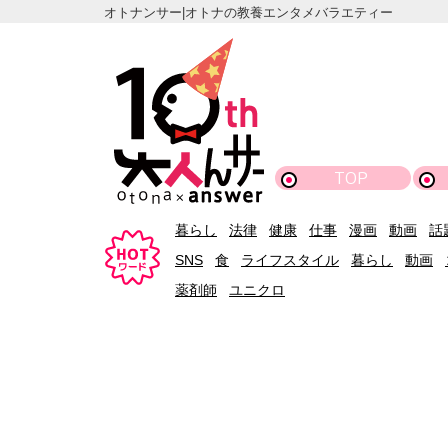
オトナンサー|オトナの教養エンタメバラエティー
TOP
暮らし
法律
健康
仕事
漫画
動画
話
SNS
食
ライフスタイル
暮らし
動画
薬剤師
ユニクロ