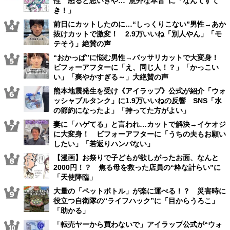
性 怒ると思いきや…“意外な本音”に「なんてすて
き！」
前日にカットしたのに…“しっくりこない”男性→あか
抜けカットで激変！ 2.9万いいね「別人やん」「モ
テそう」絶賛の声
“おかっぱ”に悩む男性→バッサリカットで大変身！
ビフォーアフターに「え、同じ人！？」「かっこい
い」「爽やかすぎる～」大絶賛の声
熊本地震発生を受け《アイラップ》公式が紹介「ウォ
ッシャブルタンク」に1.9万いいねの反響 SNS「水
の節約になったよ」「持ってた方がよい」
妻に「ハゲてる」と言われ…カットで解決→イケオジ
に大変身！ ビフォーアフターに「うちの夫もお願い
したい」「若返りハンパない」
【漫画】お祭りで子どもが欲しがったお面、なんと
2000円！？ 焦る母を救った店員の“粋な計らい”に
「天使降臨」
大量の「ペットボトル」が楽に運べる！？ 災害時に
役立つ自衛隊の“ライフハック”に「目からうろこ」
「助かる」
「転売ヤーから買わないで」アイラップ公式が“ウォ