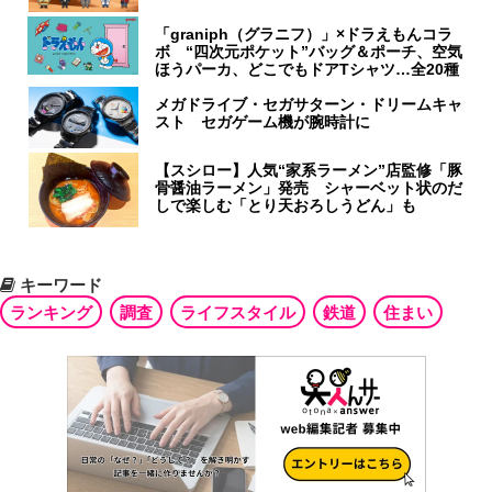
「graniph（グラニフ）」×ドラえもんコラ
ボ “四次元ポケット”バッグ＆ポーチ、空気
ほうパーカ、どこでもドアTシャツ…全20種
メガドライブ・セガサターン・ドリームキャ
スト セガゲーム機が腕時計に
【スシロー】人気“家系ラーメン”店監修「豚
骨醤油ラーメン」発売 シャーベット状のだ
しで楽しむ「とり天おろしうどん」も
キーワード
ランキング
調査
ライフスタイル
鉄道
住まい