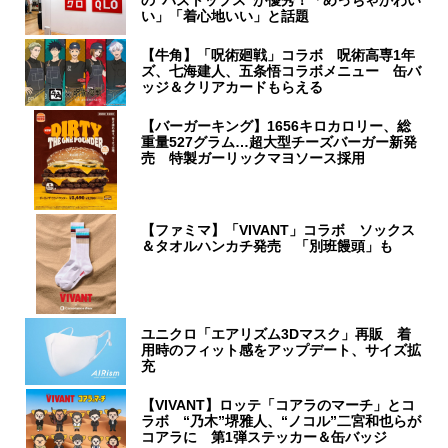
の“バズトップス”が優秀！「めっちゃかわい
い」「着心地いい」と話題
【牛角】「呪術廻戦」コラボ 呪術高専1年
ズ、七海建人、五条悟コラボメニュー 缶バ
ッジ＆クリアカードもらえる
【バーガーキング】1656キロカロリー、総
重量527グラム…超大型チーズバーガー新発
売 特製ガーリックマヨソース採用
【ファミマ】「VIVANT」コラボ ソックス
＆タオルハンカチ発売 「別班饅頭」も
ユニクロ「エアリズム3Dマスク」再販 着
用時のフィット感をアップデート、サイズ拡
充
【VIVANT】ロッテ「コアラのマーチ」とコ
ラボ “乃木”堺雅人、“ノコル”二宮和也らが
コアラに 第1弾ステッカー＆缶バッジ