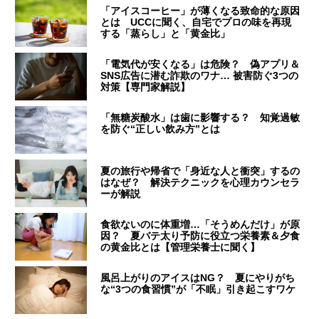
「アイスコーヒー」が薄くなる致命的な原因
とは UCCに聞く、自宅でプロの味を再現
する「蒸らし」と「黄金比」
「電気代が安くなる」は危険？ 偽アプリ＆
SNS広告に潜む詐欺のワナ… 被害防ぐ3つの
対策【専門家解説】
「無糖炭酸水」は歯に影響する？ 知覚過敏
を防ぐ“正しい飲み方”とは
夏の旅行や帰省で「身近な人と衝突」するの
はなぜ？ 解決テクニックを心理カウンセラ
ーが解説
食欲ないのに体重増…「そうめんだけ」が原
因？ 夏バテ太り予防に役立つ栄養素＆夕食
の黄金比とは【管理栄養士に聞く】
風呂上がりのアイスはNG？ 夏にやりがち
な“3つの食習慣”が「不眠」引き起こすワケ