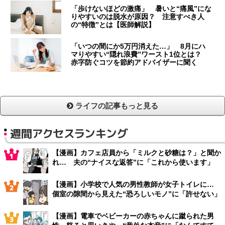
「歩けないほどの激痛」 暑いと“痛風”にな
りやすいのは脱水が原因？ 注意すべき人
の“特徴”とは【医師解説】
「いつの間にか5万円消えた…」 8月にハ
マりやすい“隠れ浪費”ワースト1位とは？
赤字防ぐコツを節約アドバイザーに聞く
ライフの記事もっと見る
週間アクセスランキング
【漫画】カフェ店員から「ミルクと砂糖は？」と聞か
れ… 夫の“ナイスな返答”に「これから使います」
【漫画】小学校で人気の男性教師が女子トイレに…
個室の隙間から見えた“恐ろしいモノ”に「許せない」
【漫画】電車でベビーカーの赤ちゃんに蹴られた男