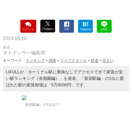
B!
(Twitter)
コメント
FB
Hatena
LINE
2024.06.18
著者 :
オトナンサー編集部
キーワード :
ランキング
•
調査
•
ライフスタイル
•
鉄道
•
住まい
LIFULLが「ターミナル駅に乗換なしでアクセスできて家賃が安
い駅ランキング（首都圏編）」を発表。「新宿駅編」の1位に選
ばれた駅の家賃相場は「5万8000円」です。
「新宿駅編」の1位は？