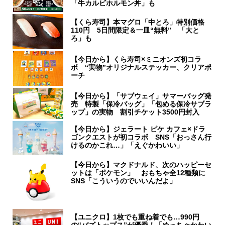
「牛カルビホルモン丼」も
【くら寿司】本マグロ「中とろ」特別価格
110円 5日間限定＆一皿“無料” 「大と
ろ」も
【今日から】くら寿司×ミニオンズ初コラ
ボ “実物”オリジナルステッカー、クリアポ
ーチ
【今日から】「サブウェイ」サマーバッグ発
売 特製「保冷バッグ」「包める保冷サブラ
ップ」の実物 割引チケット3500円封入
【今日から】ジェラート ピケ カフェ×ドラ
ゴンクエストが初コラボ SNS「おっさん行
けるのかこれ…」「えぐかわいい」
【今日から】マクドナルド、次のハッピーセ
ットは「ポケモン」 おもちゃ全12種類に
SNS「こういうのでいいんだよ」
【ユニクロ】1枚でも重ね着でも…990円