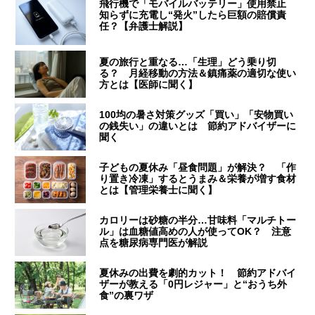
飛行機で「モバイルバッテリー」使用禁止
知らずに充電し“発火”したら巨額の賠償責
任？【弁護士解説】
夏の旅行と重なる…「生理」どう乗り切
る？ 月経移動の方法＆鎮痛薬の適切な使い
方とは【医師に聞く】
100均の暑さ対策グッズ「買い」「安物買い
の銭失い」の違いとは 節約アドバイザーに
聞く
子どもの夏休み「昼食問題」が解決？ 「作
り置き冷凍」するとうまみ＆栄養が増す食材
とは【管理栄養士に聞く】
カロリーは砂糖の半分…甘味料「マルチトー
ル」は血糖値高めの人が使ってOK？ 注意
点を糖尿病専門医が解説
夏休みの出費を劇的カット！ 節約アドバイ
ザーが教える「0円レジャー」と“おうち外
食”の裏ワザ