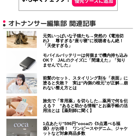
オトナンサー編集部 関連記事
元気いっぱいな子猫たち→突然の《電池切
れ》 尊すぎる“座り寝”に視聴者もん絶！
「天使すぎる」
モバイルバッテリーは何個まで機内持ち込み
OK？ JALのクイズに「間違えた」「知り
ませんでした」
前髪のセット、スタイリング剤を「表面」に
塗ると失敗？ 実は“内側の根元”が正解…崩
れない整え方とは
旅先で「常用薬」を切らした…薬局で何を伝
える？ “あると助かる情報”とお薬手帳の活
用法とは【薬剤師に聞く】
1点あたり“596円”cocaの《5点選べる福
袋》がお得！ ワンピースやデニム、ジャケ
ットなど対象商品多数