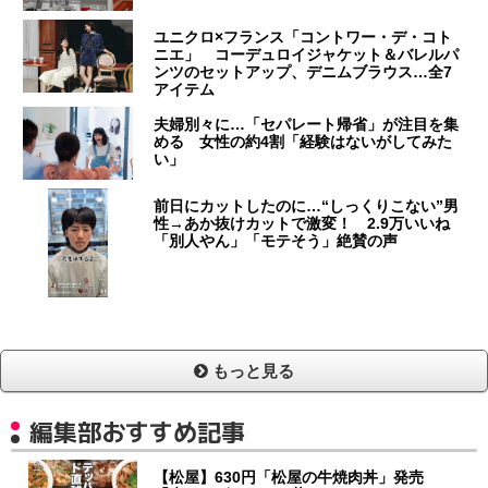
ユニクロ×フランス「コントワー・デ・コト
ニエ」 コーデュロイジャケット＆バレルパ
ンツのセットアップ、デニムブラウス…全7
アイテム
夫婦別々に…「セパレート帰省」が注目を集
める 女性の約4割「経験はないがしてみた
い」
前日にカットしたのに…“しっくりこない”男
性→あか抜けカットで激変！ 2.9万いいね
「別人やん」「モテそう」絶賛の声
もっと見る
編集部おすすめ記事
【松屋】630円「松屋の牛焼肉丼」発売