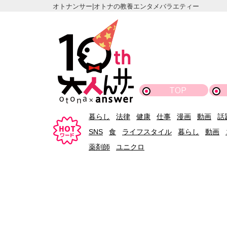
オトナンサー|オトナの教養エンタメバラエティー
TOP
暮らし
法律
健康
仕事
漫画
動画
話
SNS
食
ライフスタイル
暮らし
動画
薬剤師
ユニクロ