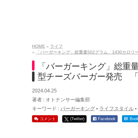
HOME
ライフ
「バーガーキング」総重量502グラム、1430カロ
「バーガーキング」総重量5
型チーズバーガー発売 
2024.04.25
著者 :
オトナンサー編集部
キーワード :
バーガーキング
•
ライフスタイル
•
コメント
(Twitter)
Facebook
B!
Boo