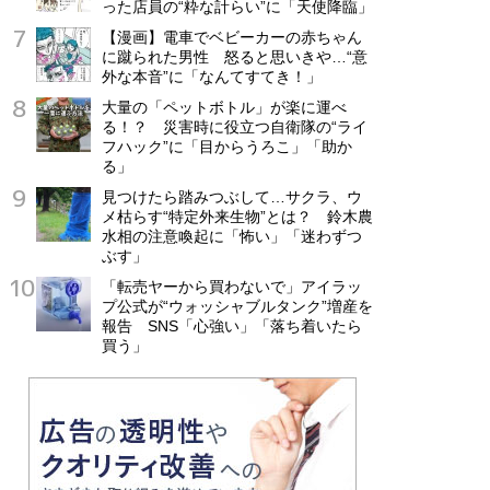
った店員の“粋な計らい”に「天使降臨」
【漫画】電車でベビーカーの赤ちゃん
に蹴られた男性 怒ると思いきや…“意
外な本音”に「なんてすてき！」
大量の「ペットボトル」が楽に運べ
る！？ 災害時に役立つ自衛隊の“ライ
フハック”に「目からうろこ」「助か
る」
見つけたら踏みつぶして…サクラ、ウ
メ枯らす“特定外来生物”とは？ 鈴木農
水相の注意喚起に「怖い」「迷わずつ
ぶす」
「転売ヤーから買わないで」アイラッ
プ公式が“ウォッシャブルタンク”増産を
報告 SNS「心強い」「落ち着いたら
買う」