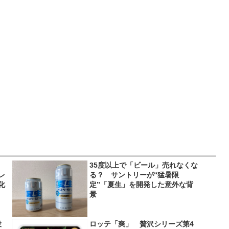
35度以上で「ビール」売れなくな
レ
る？ サントリーが“猛暑限
化
定”「夏生」を開発した意外な背
景
役
ロッテ「爽」 贅沢シリーズ第4