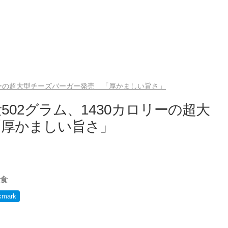
リーの超大型チーズバーガー発売 「厚かましい旨さ」
02グラム、1430カロリーの超大
「厚かましい旨さ」
食
kmark