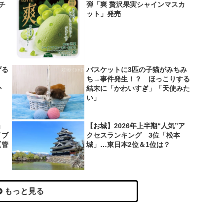
＆チ
弾「爽 贅沢果実シャインマスカ
ット」発売
げる
バスケットに3匹の子猫がみちみ
？
ち→事件発生！？ ほっこりする
か
結末に「かわいすぎ」「天使みた
い」
」
【お城】2026年上半期“人気”ア
イブ
クセスランキング 3位「松本
【管
城」…東日本2位＆1位は？
もっと見る