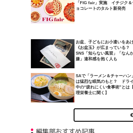
「FIG fair」実施 イチジク
ョコレートのタルト新発売
お盆、子どもにお小遣いをあ
《お盆玉》が広まっている
SNS「知らない風習」「なん
嫌」違和感を抱く人も
SAで「ラーメン＆チャーハン
は猛烈な眠気のもと？ ドラ
中の“疲れにくい食事術”とは
理栄養士に聞く】
編集部おすすめ記事