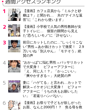
週間アクセスランキング
【漫画】カフェ店員から「ミルクと砂
糖は？」と聞かれ… 夫の“ナイスな返
答”に「これから使います」
【漫画】小学校で人気の男性教師が女
子トイレに… 個室の隙間から見え
た“恐ろしいモノ”に「許せない」
前日にカットしたのに…“しっくりこな
い”男性→あか抜けカットで激変！ 2.9
万いいね「別人やん」「モテそう」絶
賛の声
“おかっぱ”に悩む男性→バッサリカット
で大変身！ ビフォーアフターに
「え、同じ人！？」「かっこいい」
「爽やかすぎる～」大絶賛の声
妻に「ハゲてる」と言われ…カットで
解決→イケオジに大変身！ ビフォー
アフターに「うちの夫もお願いした
い」「若返りハンパない」
【漫画】お祭りで子どもが欲しがった
お面、なんと2000円！？ 焦る母を救