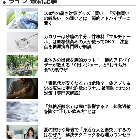
ライフ 最新記事
100均の暑さ対策グッズ「買い」「安物買い
の銭失い」の違いとは 節約アドバイザーに
聞く
カロリーは砂糖の半分…甘味料「マルチトー
ル」は血糖値高めの人が使ってOK？ 注意
点を糖尿病専門医が解説
夏休みの出費を劇的カット！ 節約アドバイ
ザーが教える「0円レジャー」と“おうち外
食”の裏ワザ
「電気代が安くなる」は危険？ 偽アプリ＆
SNS広告に潜む詐欺のワナ… 被害防ぐ3つの
対策【専門家解説】
「無糖炭酸水」は歯に影響する？ 知覚過敏
を防ぐ“正しい飲み方”とは
夏の旅行や帰省で「身近な人と衝突」するの
はなぜ？ 解決テクニックを心理カウンセラ