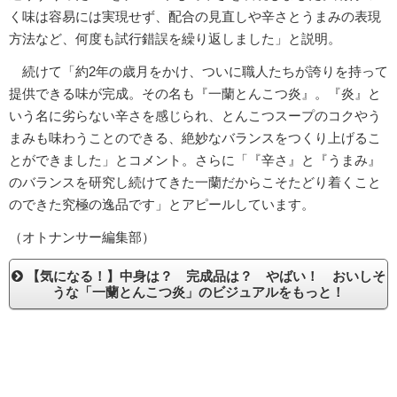
く味は容易には実現せず、配合の見直しや辛さとうまみの表現
方法など、何度も試行錯誤を繰り返しました」と説明。
続けて「約2年の歳月をかけ、ついに職人たちが誇りを持って
提供できる味が完成。その名も『一蘭とんこつ炎』。『炎』と
いう名に劣らない辛さを感じられ、とんこつスープのコクやう
まみも味わうことのできる、絶妙なバランスをつくり上げるこ
とができました」とコメント。さらに「『辛さ』と『うまみ』
のバランスを研究し続けてきた一蘭だからこそたどり着くこと
のできた究極の逸品です」とアピールしています。
（オトナンサー編集部）
【気になる！】中身は？ 完成品は？ やばい！ おいしそ
うな「一蘭とんこつ炎」のビジュアルをもっと！