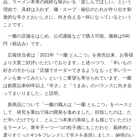
品。ラーメン本来の純粋な味わいを「楽しんでほしい」という
理由で、具材は入れず、麺・スープ・秘伝のたれが作り出す刺
激的な辛さとおいしさに、向き合える一杯になっているという
ことです。
一蘭の店舗をはじめ、公式通販などで購入可能。価格は540
円（税込み）です。
広報担当者は「2021年『一蘭 とんこつ』を発売以来、お客様
より大変ご好評いただいております」と述べつつ、「辛いもの
好きの方からは『店舗でオーダーできるようなもっと辛いラー
メンも食べてみたい』というご要望も寄せられています。一蘭
は創業以来60年以上『辛さ』と『うまみ』のバランスに向き合
ってまいりました」と説明。
新商品について「一蘭の職人は『一蘭 とんこつ』をベースと
して、研究を重ねて味の開発を進めました。目指したのは、た
だ辛いだけでなく、とんこつ本来の美味しさも感じていただけ
るラーメン。唐辛子一つ一つの粒子感にもこだわり、最終的に
選りすぐった4つをブレンドして辛さを表現しました。納得のい