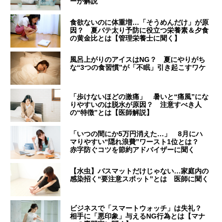
ーが解説
食欲ないのに体重増…「そうめんだけ」が原
因？ 夏バテ太り予防に役立つ栄養素＆夕食
の黄金比とは【管理栄養士に聞く】
風呂上がりのアイスはNG？ 夏にやりがち
な“3つの食習慣”が「不眠」引き起こすワケ
「歩けないほどの激痛」 暑いと“痛風”にな
りやすいのは脱水が原因？ 注意すべき人
の“特徴”とは【医師解説】
「いつの間にか5万円消えた…」 8月にハ
マりやすい“隠れ浪費”ワースト1位とは？
赤字防ぐコツを節約アドバイザーに聞く
【水虫】バスマットだけじゃない…家庭内の
感染招く“要注意スポット”とは 医師に聞く
ビジネスで「スマートウォッチ」は失礼？
相手に「悪印象」与えるNG行為とは【マナ