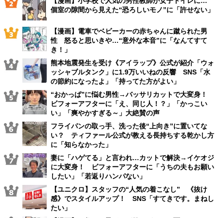
【漫画】小学校で人気の男性教師が女子トイレに…
個室の隙間から見えた“恐ろしいモノ”に「許せない」
【漫画】電車でベビーカーの赤ちゃんに蹴られた男
性 怒ると思いきや…“意外な本音”に「なんてすて
き！」
熊本地震発生を受け《アイラップ》公式が紹介「ウォ
ッシャブルタンク」に1.9万いいねの反響 SNS「水
の節約になったよ」「持ってた方がよい」
“おかっぱ”に悩む男性→バッサリカットで大変身！
ビフォーアフターに「え、同じ人！？」「かっこい
い」「爽やかすぎる～」大絶賛の声
フライパンの取っ手、洗った後“上向き”に置いてな
い？ ティファール公式が教える長持ちする乾かし方
に「知らなかった」
妻に「ハゲてる」と言われ…カットで解決→イケオジ
に大変身！ ビフォーアフターに「うちの夫もお願い
したい」「若返りハンパない」
【ユニクロ】スタッフの“人気の着こなし” 《抜け
感》でスタイルアップ！ SNS「すてきです。まねし
たい」