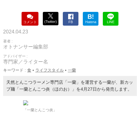
B!
(Twitter)
コメント
FB
Hatena
LINE
2024.04.23
著者 :
オトナンサー編集部
アドバイザー :
専門家／ライター名
キーワード :
食
•
ライフスタイル
•
一蘭
天然とんこつラーメン専門店「一蘭」を運営する一蘭が、新カッ
プ麺「一蘭とんこつ炎（ほのお）」を4月27日から発売します。
「一蘭とんこつ炎」