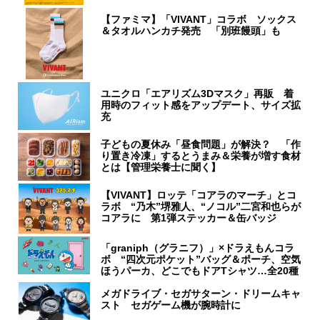
【ファミマ】「VIVANT」コラボ ソックス
＆タオルハンカチ発売 「別班饅頭」も
ユニクロ「エアリズム3Dマスク」再販 着
用時のフィット感をアップデート、サイズ拡
充
子どもの夏休み「昼食問題」が解決？ 「作
り置き冷凍」するとうまみ＆栄養が増す食材
とは【管理栄養士に聞く】
【VIVANT】ロッテ「コアラのマーチ」とコ
ラボ “乃木”堺雅人、“ノコル”二宮和也らが
コアラに 第1弾ステッカー＆缶バッジ
「graniph（グラニフ）」×ドラえもんコラ
ボ “四次元ポケット”バッグ＆ポーチ、空気
ほうパーカ、どこでもドアTシャツ…全20種
メガドライブ・セガサターン・ドリームキャ
スト セガゲーム機が腕時計に