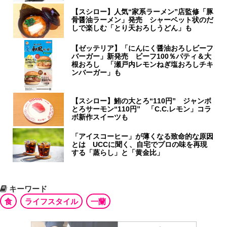
【スシロー】人気“家系ラーメン”店監修「豚
骨醤油ラーメン」発売 シャーベット状のだ
しで楽しむ「とり天おろしうどん」も
【ゼッテリア】「にんにく醤油おろしビーフ
バーガー」新発売 ビーフ100％パティ＆大
根おろし 「瀬戸内レモンねぎ塩おろしチキ
ンバーガー」も
【スシロー】鮪の大とろ“110円” ジャンボ
とろサーモン“110円” 「C.C.レモン」コラ
ボ新作スイーツも
「アイスコーヒー」が薄くなる致命的な原因
とは UCCに聞く、自宅でプロの味を再現
する「蒸らし」と「黄金比」
キーワード
食
ライフスタイル
一蘭