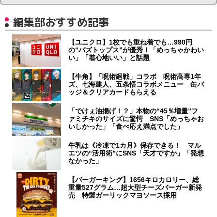
編集部おすすめ記事
【ユニクロ】1枚でも重ね着でも…990円
の“バズトップス”が優秀！「めっちゃかわい
い」「着心地いい」と話題
【牛角】「呪術廻戦」コラボ 呪術高専1年
ズ、七海建人、五条悟コラボメニュー 缶バ
ッジ＆クリアカードもらえる
「でけぇ油揚げ！？」本物の“45％増量”フ
ァミチキのサイズに驚愕 SNS「めっちゃお
いしかった」「食べ応え満点でした」
牛乳は《冷凍で1カ月》保存できる！ マル
エツの“活用術”にSNS「天才ですか」「発想
なかった」
【バーガーキング】1656キロカロリー、総
重量527グラム…超大型チーズバーガー新発
売 特製ガーリックマヨソース採用