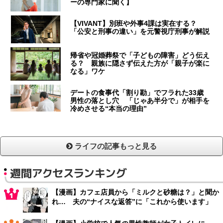
ーの専門家に聞く】
【VIVANT】別班や外事4課は実在する？
「公安と刑事の違い」を元警視庁刑事が解説
帰省や冠婚葬祭で「子どもの障害」どう伝え
る？ 親族に隠さず伝えた方が「親子が楽に
なる」ワケ
デートの食事代「割り勘」でフラれた33歳
男性の落とし穴 「じゃあ半分で」が相手を
冷めさせる“本当の理由”
ライフの記事もっと見る
週間アクセスランキング
【漫画】カフェ店員から「ミルクと砂糖は？」と聞か
れ… 夫の“ナイスな返答”に「これから使います」