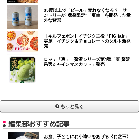
35度以上で「ビール」売れなくなる？ サ
ントリーが“猛暑限定”「夏生」を開発した意
外な背景
【キルフェボン】イチジク主役「FIG fair」
実施 イチジク＆チョコレートのタルト新発
売
ロッテ「爽」 贅沢シリーズ第4弾「爽 贅沢
果実シャインマスカット」発売
もっと見る
編集部おすすめ記事
お盆、子どもにお小遣いをあげる《お盆玉》