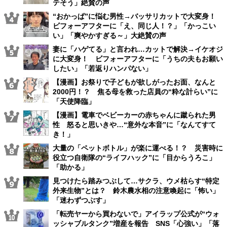
テそう」絶賛の声
“おかっぱ”に悩む男性→バッサリカットで大変身！
ビフォーアフターに「え、同じ人！？」「かっこい
い」「爽やかすぎる～」大絶賛の声
妻に「ハゲてる」と言われ…カットで解決→イケオジ
に大変身！ ビフォーアフターに「うちの夫もお願い
したい」「若返りハンパない」
【漫画】お祭りで子どもが欲しがったお面、なんと
2000円！？ 焦る母を救った店員の“粋な計らい”に
「天使降臨」
【漫画】電車でベビーカーの赤ちゃんに蹴られた男
性 怒ると思いきや…“意外な本音”に「なんてすて
き！」
大量の「ペットボトル」が楽に運べる！？ 災害時に
役立つ自衛隊の“ライフハック”に「目からうろこ」
「助かる」
見つけたら踏みつぶして…サクラ、ウメ枯らす“特定
外来生物”とは？ 鈴木農水相の注意喚起に「怖い」
「迷わずつぶす」
「転売ヤーから買わないで」アイラップ公式が“ウォ
ッシャブルタンク”増産を報告 SNS「心強い」「落