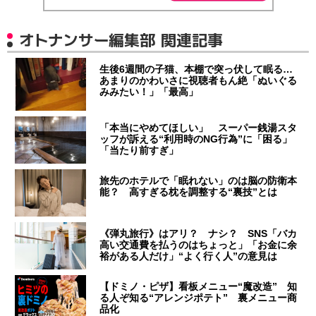
オトナンサー編集部 関連記事
生後6週間の子猫、本棚で突っ伏して眠る…
あまりのかわいさに視聴者もん絶「ぬいぐる
みみたい！」「最高」
「本当にやめてほしい」 スーパー銭湯スタ
ッフが訴える“利用時のNG行為”に「困る」
「当たり前すぎ」
旅先のホテルで「眠れない」のは脳の防衛本
能？ 高すぎる枕を調整する“裏技”とは
《弾丸旅行》はアリ？ ナシ？ SNS「バカ
高い交通費を払うのはちょっと」「お金に余
裕がある人だけ」“よく行く人”の意見は
【ドミノ・ピザ】看板メニュー“魔改造” 知
る人ぞ知る“アレンジポテト” 裏メニュー商
品化