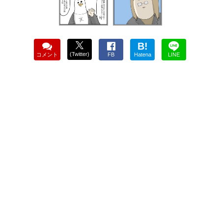
B!
(Twitter)
コメント
FB
Hatena
LINE