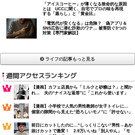
「アイスコーヒー」が薄くなる致命的な原因
とは UCCに聞く、自宅でプロの味を再現
する「蒸らし」と「黄金比」
「電気代が安くなる」は危険？ 偽アプリ＆
SNS広告に潜む詐欺のワナ… 被害防ぐ3つの
対策【専門家解説】
ライフの記事もっと見る
週間アクセスランキング
【漫画】カフェ店員から「ミルクと砂糖は？」と聞か
れ… 夫の“ナイスな返答”に「これから使います」
【漫画】小学校で人気の男性教師が女子トイレに…
個室の隙間から見えた“恐ろしいモノ”に「許せない」
前日にカットしたのに…“しっくりこない”男性→あか
抜けカットで激変！ 2.9万いいね「別人やん」「モ