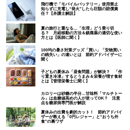
飛行機で「モバイルバッテリー」使用禁止
知らずに充電し“発火”したら巨額の賠償責
任？【弁護士解説】
夏の旅行と重なる…「生理」どう乗り切
る？ 月経移動の方法＆鎮痛薬の適切な使い
方とは【医師に聞く】
100均の暑さ対策グッズ「買い」「安物買い
の銭失い」の違いとは 節約アドバイザーに
聞く
子どもの夏休み「昼食問題」が解決？ 「作
り置き冷凍」するとうまみ＆栄養が増す食材
とは【管理栄養士に聞く】
カロリーは砂糖の半分…甘味料「マルチトー
ル」は血糖値高めの人が使ってOK？ 注意
点を糖尿病専門医が解説
夏休みの出費を劇的カット！ 節約アドバイ
ザーが教える「0円レジャー」と“おうち外
食”の裏ワザ