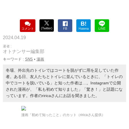
B!
(Twitter)
コメント
FB
Hatena
LINE
2024.04.19
著者 :
オトナンサー編集部
キーワード :
SNS
•
漫画
冬場、外出先のトイレではコートを脱がずに用を足していた作
者。ある日、友人たちとトイレに並んでいるときに、「トイレの
中でコートを脱いでいる」と知った作者は…。Instagramで公開
された漫画が、「私も初めて知りました」「驚き！」と話題にな
っています。作者のriricaさんにお話を聞きました。
漫画「初めて知ったこと」のカット（riricaさん提供）