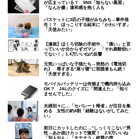
が広まっている？ SNS「知らない風習」
「なんか嫌」違和感を抱く人も
バスケットに3匹の子猫がみちみち→事件発
生！？ ほっこりする結末に「かわいすぎ」
「天使みたい」
【漫画】ほくろ切除の手術中、「痛い」と言
っていいか分からずガマン 「それ麻酔効い
てない！」1.4万いいねの反響
元気いっぱいな子猫たち→突然の《電池切
れ》 尊すぎる“座り寝”に視聴者もん絶！
「天使すぎる」
モバイルバッテリーは何個まで機内持ち込み
OK？ JALのクイズに「間違えた」「知り
ませんでした」
夫婦別々に…「セパレート帰省」が注目を集
める 女性の約4割「経験はないがしてみた
い」
前日にカットしたのに…“しっくりこない”男
性→あか抜けカットで激変！ 2.9万いいね
「別人やん」「モテそう」絶賛の声