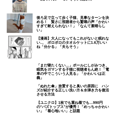
後ろ足で立って歩く子猫、見事なターンを決
める！ 賢さに視聴者から驚嘆の声「かわい
すぎて耐えられない！」「なんて素晴らし
い」
【漫画】大人になってもこれがないと眠れな
い… ボロボロのタオルケットに1.6万いい
ね「分かる」「夫もそう」
「まだ寝たくない…」ポールにしがみつき、
眠気をガマンする子猫に視聴者もん絶！「電
車の中でこういう人見る」「かわいいは正
義」
「ぬれた傘」放置すると臭いの原因に ハン
ズが紹介する正しい洗い方＆水弾き力を復活
させる方法
【ユニクロ】1枚でも重ね着でも…990円
の“バズトップス”が優秀！「めっちゃかわい
い」「着心地いい」と話題