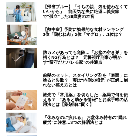
【帰省ブルー】「うちの親、気を使わなくて
いいから」 能天気な夫に絶望…義実家
で“孤立”した36歳妻の本音
【熱中症】予防に効果的な食材ランキング
3位「鶏むね肉」2位「マグロ」…1位は？
防カメがあっても危険…「お盆の空き巣」を
招くNG行為とは？ 元警視庁刑事が明か
す“留守だとバレる家”の共通点
前髪のセット、スタイリング剤を「表面」に
塗ると失敗？ 実は“内側の根元”が正解…崩
れない整え方とは
旅先で「常用薬」を切らした…薬局で何を伝
える？ “あると助かる情報”とお薬手帳の活
用法とは【薬剤師に聞く】
「休みなのに疲れる」 お盆休み特有の“隠れ
疲労”に注意…3つの解消法とは