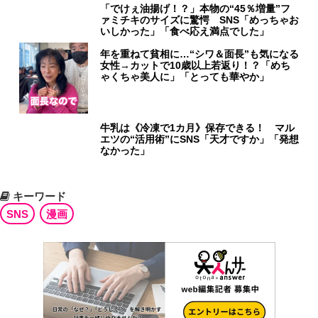
「でけぇ油揚げ！？」本物の“45％増量”フ
ァミチキのサイズに驚愕 SNS「めっちゃお
いしかった」「食べ応え満点でした」
年を重ねて貧相に…“シワ＆面長”も気になる
女性→カットで10歳以上若返り！？「めち
ゃくちゃ美人に」「とっても華やか」
牛乳は《冷凍で1カ月》保存できる！ マル
エツの“活用術”にSNS「天才ですか」「発想
なかった」
キーワード
SNS
漫画