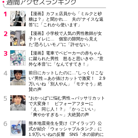
週間アクセスランキング
【漫画】カフェ店員から「ミルクと砂
糖は？」と聞かれ… 夫の“ナイスな返
答”に「これから使います」
【漫画】小学校で人気の男性教師が女
子トイレに… 個室の隙間から見え
た“恐ろしいモノ”に「許せない」
【漫画】電車でベビーカーの赤ちゃん
に蹴られた男性 怒ると思いきや…“意
外な本音”に「なんてすてき！」
前日にカットしたのに…“しっくりこな
い”男性→あか抜けカットで激変！ 2.9
万いいね「別人やん」「モテそう」絶
賛の声
“おかっぱ”に悩む男性→バッサリカット
で大変身！ ビフォーアフターに
「え、同じ人！？」「かっこいい」
「爽やかすぎる～」大絶賛の声
熊本地震発生を受け《アイラップ》公
式が紹介「ウォッシャブルタンク」に
1.9万いいねの反響 SNS「水の節約に