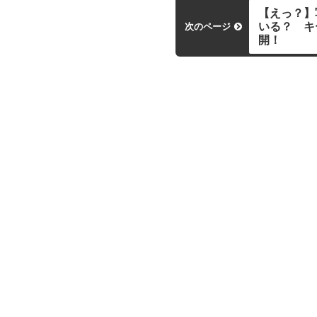
【えっ？】
いる？ キ
次のページ
開！