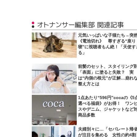
オトナンサー編集部 関連記事
元気いっぱいな子猫たち→突
《電池切れ》 尊すぎる“座り
寝”に視聴者もん絶！「天使す
る」
前髪のセット、スタイリング
「表面」に塗ると失敗？ 実
は“内側の根元”が正解…崩れ
整え方とは
1点あたり“596円”cocaの《5
選べる福袋》がお得！ ワン
スやデニム、ジャケットなど
商品多数
夫婦別々に…「セパレート帰
が注目を集める 女性の約4割