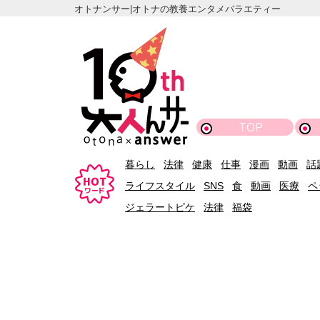
オトナンサー|オトナの教養エンタメバラエティー
TOP
暮らし
法律
健康
仕事
漫画
動画
話
ライフスタイル
SNS
食
動画
医療
ペ
ジェラートピケ
法律
福袋