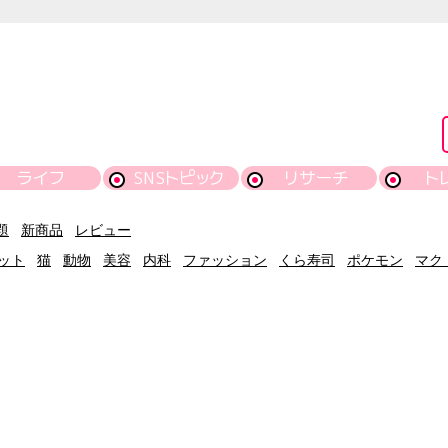
ライフ
SNSトピック
リサーチ
ト
題
新商品
レビュー
ット
猫
動物
美容
内科
ファッション
くら寿司
ポケモン
マク