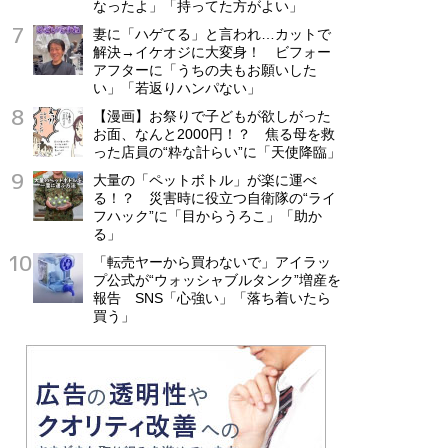
なったよ」「持ってた方がよい」
妻に「ハゲてる」と言われ…カットで
解決→イケオジに大変身！ ビフォー
アフターに「うちの夫もお願いした
い」「若返りハンパない」
【漫画】お祭りで子どもが欲しがった
お面、なんと2000円！？ 焦る母を救
った店員の“粋な計らい”に「天使降臨」
大量の「ペットボトル」が楽に運べ
る！？ 災害時に役立つ自衛隊の“ライ
フハック”に「目からうろこ」「助か
る」
「転売ヤーから買わないで」アイラッ
プ公式が“ウォッシャブルタンク”増産を
報告 SNS「心強い」「落ち着いたら
買う」