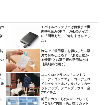
然の
モバイルバッテリーは何個まで機
内持ち込みOK？ JALのクイズ
ぎ
に「間違えた」「知りませんでし
た」
剤を
旅先で「常用薬」を切らした…薬
局で何を伝える？ “あると助か
ない
る情報”とお薬手帳の活用法とは
【薬剤師に聞く】
点
ユニクロ×フランス「コントワ
ピー
ー・デ・コトニエ」 コーデュロ
対象
イジャケット＆バレルパンツのセ
ットアップ、デニムブラウス…全
7アイテム
省」
前日にカットしたのに…“しっく
りこない”男性→あか抜けカット