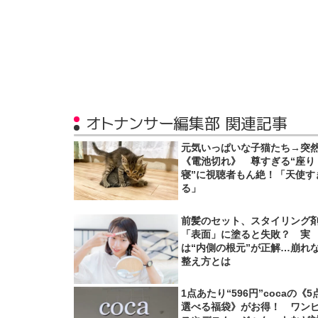
オトナンサー編集部 関連記事
元気いっぱいな子猫たち→突
《電池切れ》 尊すぎる“座り
寝”に視聴者もん絶！「天使す
る」
前髪のセット、スタイリング
「表面」に塗ると失敗？ 実
は“内側の根元”が正解…崩れ
整え方とは
1点あたり“596円”cocaの《5
選べる福袋》がお得！ ワン