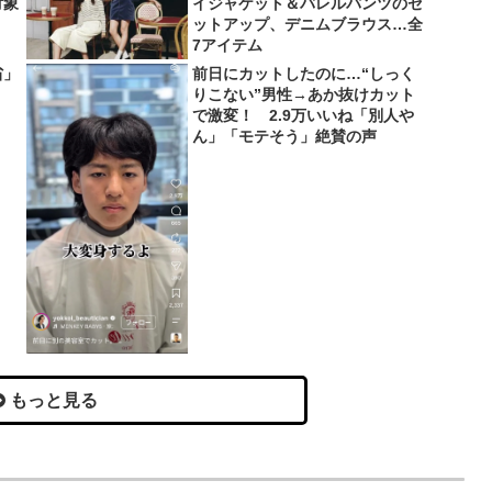
対象
イジャケット＆バレルパンツのセ
ットアップ、デニムブラウス…全
7アイテム
省」
前日にカットしたのに…“しっく
りこない”男性→あか抜けカット
で激変！ 2.9万いいね「別人や
ん」「モテそう」絶賛の声
もっと見る