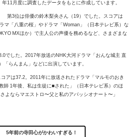
年11月度に調査したデータをもとに作成しています。
第3位は俳優の鈴木梨央さん（19）でした。スコアは
河ドラマ「八重の桜」やドラマ「Woman」（日本テレビ系）な
OKYO MXほか）で主人公の声優を務めるなど、さまざまな
0でした。2017年放送のNHK大河ドラマ「おんな城主 直
ラ）「らんまん」などに出演しています。
アは37.2。2011年に放送されたドラマ「マルモのおき
教師 1年後、私は生徒に■された」（日本テレビ系）のほ
「さよならマエストロ〜父と私のアパッシオナート〜」
 5年前の寺田心がかわいすぎる！