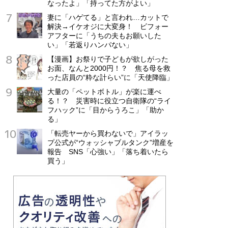
なったよ」「持ってた方がよい」
妻に「ハゲてる」と言われ…カットで
解決→イケオジに大変身！ ビフォー
アフターに「うちの夫もお願いした
い」「若返りハンパない」
【漫画】お祭りで子どもが欲しがった
お面、なんと2000円！？ 焦る母を救
った店員の“粋な計らい”に「天使降臨」
大量の「ペットボトル」が楽に運べ
る！？ 災害時に役立つ自衛隊の“ライ
フハック”に「目からうろこ」「助か
る」
「転売ヤーから買わないで」アイラッ
プ公式が“ウォッシャブルタンク”増産を
報告 SNS「心強い」「落ち着いたら
買う」