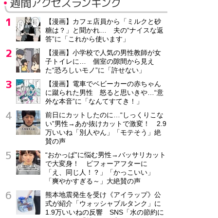
週間アクセスランキング
【漫画】カフェ店員から「ミルクと砂
糖は？」と聞かれ… 夫の“ナイスな返
答”に「これから使います」
【漫画】小学校で人気の男性教師が女
子トイレに… 個室の隙間から見え
た“恐ろしいモノ”に「許せない」
【漫画】電車でベビーカーの赤ちゃん
に蹴られた男性 怒ると思いきや…“意
外な本音”に「なんてすてき！」
前日にカットしたのに…“しっくりこな
い”男性→あか抜けカットで激変！ 2.9
万いいね「別人やん」「モテそう」絶
賛の声
“おかっぱ”に悩む男性→バッサリカット
で大変身！ ビフォーアフターに
「え、同じ人！？」「かっこいい」
「爽やかすぎる～」大絶賛の声
熊本地震発生を受け《アイラップ》公
式が紹介「ウォッシャブルタンク」に
1.9万いいねの反響 SNS「水の節約に