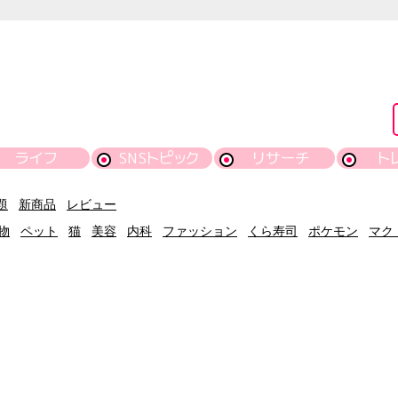
ライフ
SNSトピック
リサーチ
ト
題
新商品
レビュー
物
ペット
猫
美容
内科
ファッション
くら寿司
ポケモン
マク