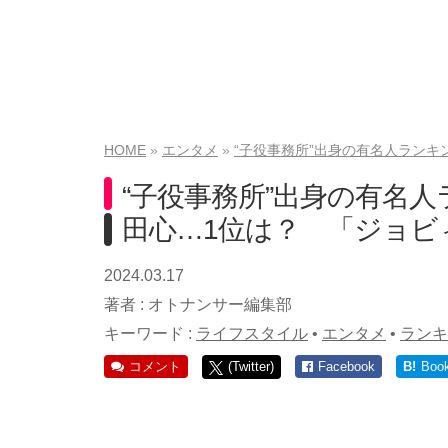
HOME
エンタメ
“子役事務所”出身の有名人ランキ
“子役事務所”出身の有名人
田心…1位は？ 「ジョビ
2024.03.17
著者 :
オトナンサー編集部
キーワード :
ライフスタイル
•
エンタメ
•
ランキ
コメント
(Twitter)
Facebook
B!
Boo