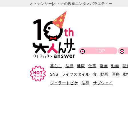
オトナンサー|オトナの教養エンタメバラエティー
TOP
暮らし
法律
健康
仕事
漫画
動画
話
SNS
ライフスタイル
食
動画
医療
動
ジェラートピケ
法律
サブウェイ