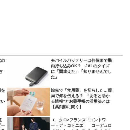
然の
モバイルバッテリーは何個まで機
内持ち込みOK？ JALのクイズ
ぎ
に「間違えた」「知りませんでし
た」
剤を
旅先で「常用薬」を切らした…薬
局で何を伝える？ “あると助か
ない
る情報”とお薬手帳の活用法とは
【薬剤師に聞く】
点
ユニクロ×フランス「コントワ
ピー
ー・デ・コトニエ」 コーデュロ