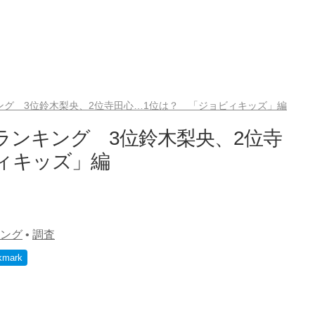
ング 3位鈴木梨央、2位寺田心…1位は？ 「ジョビィキッズ」編
ランキング 3位鈴木梨央、2位寺
ィキッズ」編
ング
•
調査
kmark