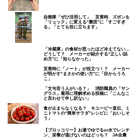
自衛隊「ぜひ活用して」 災害時、ズボンを
「リュック」に変える“裏技”に「すごすぎ
る」「とても役に立ちます」
「冷蔵庫」の食材が思ったほど冷えてない…
どうして？ メーカーが紹介する“正しい詰
め方”に「知らなかった」
災害時に「ノート」が役立つ！？ メーカー
が明かす“まさかの使い方”に「目からうろ
こ」
「文句言う人がいる？」 消防職員の「サン
グラス」着用に理解求める投稿に「こんなこ
と言わせて申し訳ない」
食が止まらなくなる？ キユーピー直伝、ミ
ニトマトの“簡単サラダ”レシピに「おいしそ
う」
【ブロッコリー】お湯でゆでるor水でレンチ
ン、栄養が逃げないのはどっち？ JA全農