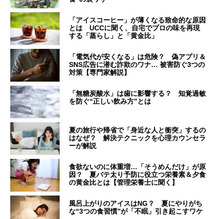
「アイスコーヒー」が薄くなる致命的な原因
とは UCCに聞く、自宅でプロの味を再現
する「蒸らし」と「黄金比」
「電気代が安くなる」は危険？ 偽アプリ＆
SNS広告に潜む詐欺のワナ… 被害防ぐ3つの
対策【専門家解説】
「無糖炭酸水」は歯に影響する？ 知覚過敏
を防ぐ“正しい飲み方”とは
夏の旅行や帰省で「身近な人と衝突」するの
はなぜ？ 解決テクニックを心理カウンセラ
ーが解説
食欲ないのに体重増…「そうめんだけ」が原
因？ 夏バテ太り予防に役立つ栄養素＆夕食
の黄金比とは【管理栄養士に聞く】
風呂上がりのアイスはNG？ 夏にやりがち
な“3つの食習慣”が「不眠」引き起こすワケ