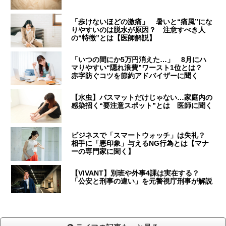
「歩けないほどの激痛」 暑いと“痛風”にな
りやすいのは脱水が原因？ 注意すべき人
の“特徴”とは【医師解説】
「いつの間にか5万円消えた…」 8月にハ
マりやすい“隠れ浪費”ワースト1位とは？
赤字防ぐコツを節約アドバイザーに聞く
【水虫】バスマットだけじゃない…家庭内の
感染招く“要注意スポット”とは 医師に聞く
ビジネスで「スマートウォッチ」は失礼？
相手に「悪印象」与えるNG行為とは【マナ
ーの専門家に聞く】
【VIVANT】別班や外事4課は実在する？
「公安と刑事の違い」を元警視庁刑事が解説