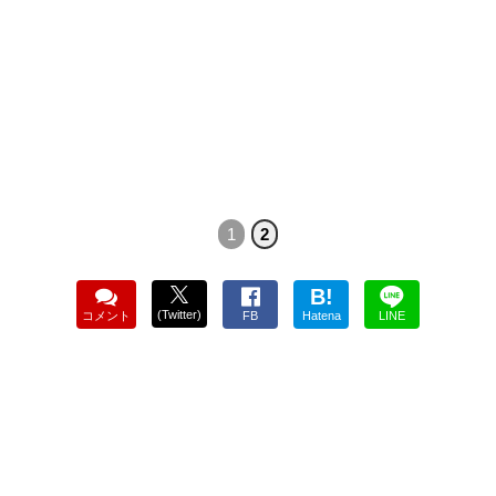
1
2
B!
(Twitter)
コメント
FB
Hatena
LINE