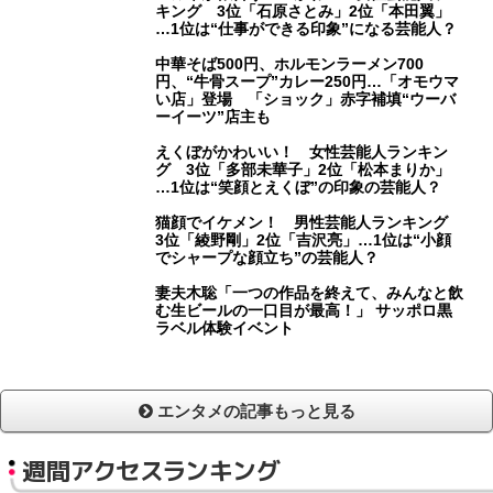
キング 3位「石原さとみ」2位「本田翼」
…1位は“仕事ができる印象”になる芸能人？
中華そば500円、ホルモンラーメン700
円、“牛骨スープ”カレー250円…「オモウマ
い店」登場 「ショック」赤字補填“ウーバ
ーイーツ”店主も
えくぼがかわいい！ 女性芸能人ランキン
グ 3位「多部未華子」2位「松本まりか」
…1位は“笑顔とえくぼ”の印象の芸能人？
猫顔でイケメン！ 男性芸能人ランキング
3位「綾野剛」2位「吉沢亮」…1位は“小顔
でシャープな顔立ち”の芸能人？
妻夫木聡「一つの作品を終えて、みんなと飲
む生ビールの一口目が最高！」 サッポロ黒
ラベル体験イベント
エンタメの記事もっと見る
週間アクセスランキング