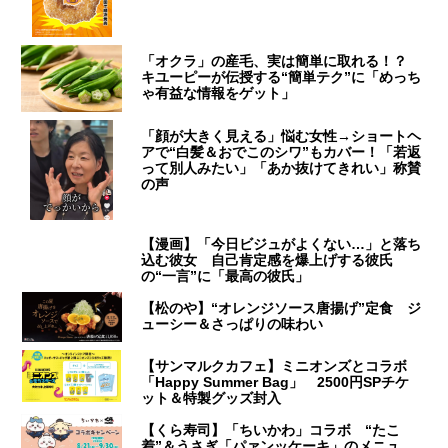
「オクラ」の産毛、実は簡単に取れる！？
キユーピーが伝授する“簡単テク”に「めっち
ゃ有益な情報をゲット」
「顔が大きく見える」悩む女性→ショートヘ
アで“白髪＆おでこのシワ”もカバー！「若返
って別人みたい」「あか抜けてきれい」称賛
の声
【漫画】「今日ビジュがよくない…」と落ち
込む彼女 自己肯定感を爆上げする彼氏
の“一言”に「最高の彼氏」
【松のや】“オレンジソース唐揚げ”定食 ジ
ューシー＆さっぱりの味わい
【サンマルクカフェ】ミニオンズとコラボ
「Happy Summer Bag」 2500円SPチケ
ット＆特製グッズ封入
【くら寿司】「ちいかわ」コラボ “たこ
着”＆うさぎ「パァンッケーキ」のメニュ