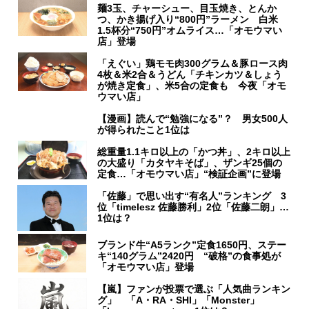
麺3玉、チャーシュー、目玉焼き、とんか
つ、かき揚げ入り“800円”ラーメン 白米
1.5杯分“750円”オムライス…「オモウマい
店」登場
「えぐい」鶏モモ肉300グラム＆豚ロース肉
4枚＆米2合＆うどん「チキンカツ＆しょう
が焼き定食」、米5合の定食も 今夜「オモ
ウマい店」
【漫画】読んで“勉強になる”？ 男女500人
が得られたこと1位は
総重量1.1キロ以上の「かつ丼」、2キロ以上
の大盛り「カタヤキそば」、ザンギ25個の
定食…「オモウマい店」“検証企画”に登場
「佐藤」で思い出す“有名人”ランキング 3
位「timelesz 佐藤勝利」2位「佐藤二朗」…
1位は？
ブランド牛“A5ランク”定食1650円、ステー
キ“140グラム”2420円 “破格”の食事処が
「オモウマい店」登場
【嵐】ファンが投票で選ぶ「人気曲ランキン
グ」 「A・RA・SHI」「Monster」