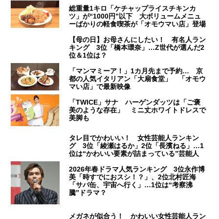
総重量1キロ「ケチャップライスチキンカ
ツ」が“1000円”以下 大ボリュームメニュ
ーばかりの軽食喫茶が「オモウマい店」登場
【母の日】お母さんにしたい！ 有名人ラン
キング 3位「橋本環奈」…Z世代が選んだ2
位＆1位は？
「マンマミーア！」1カ月先まで予約… 京
都の人気イタリアン「大扇食堂」 「オモウ
マい店」で最新映像
「TWICE」サナ ハーゲンダッツは「ご褒
美のような存在」 ミニ丈ホワイトドレスで
美脚も
タレ目でかわいい！ 女性芸能人ランキン
グ 3位「綾瀬はるか」2位「長濱ねる」…1
位は“かわいい要素が詰まっている”芸能人
2026年春ドラマ人気ランキング 3位永作博
美「時すでにおスシ！？」、2位北村匠海
「サバ缶、宇宙へ行く」…1位は“考察沸
騰”ドラマ？
メガネが似合う！ かわいい女性芸能人ラン