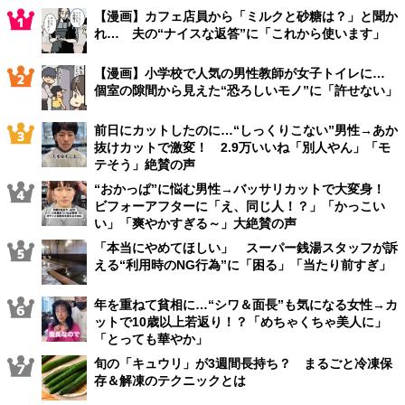
【漫画】カフェ店員から「ミルクと砂糖は？」と聞か
れ… 夫の“ナイスな返答”に「これから使います」
【漫画】小学校で人気の男性教師が女子トイレに…
個室の隙間から見えた“恐ろしいモノ”に「許せない」
前日にカットしたのに…“しっくりこない”男性→あか
抜けカットで激変！ 2.9万いいね「別人やん」「モ
テそう」絶賛の声
“おかっぱ”に悩む男性→バッサリカットで大変身！
ビフォーアフターに「え、同じ人！？」「かっこい
い」「爽やかすぎる～」大絶賛の声
「本当にやめてほしい」 スーパー銭湯スタッフが訴
える“利用時のNG行為”に「困る」「当たり前すぎ」
年を重ねて貧相に…“シワ＆面長”も気になる女性→カ
ットで10歳以上若返り！？「めちゃくちゃ美人に」
「とっても華やか」
旬の「キュウリ」が3週間長持ち？ まるごと冷凍保
存＆解凍のテクニックとは