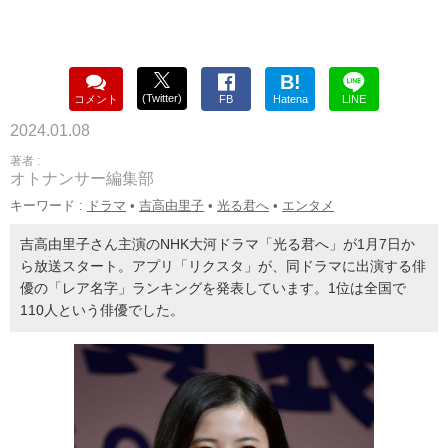
B!
(Twitter)
コメント
FB
Hatena
LINE
2024.01.08
著者 :
オトナンサー編集部
キーワード :
ドラマ
•
吉高由里子
•
光る君へ
•
エンタメ
吉高由里子さん主演のNHK大河ドラマ「光る君へ」が1月7日か
ら放送スタート。アプリ「リクスタ」が、同ドラマに出演する俳
優の「レア名字」ランキングを発表しています。1位は全国で
110人という俳優でした。