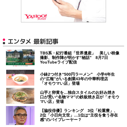
エンタメ 最新記事
TBS系・紀行番組「世界遺産」 美しい映像
撮影、制作陣が明かす“秘話” 8月7日
YouTubeライブ配信
小鉢2つ付き“500円ラーメン” 小学4年生
の“広報”がいる創業43年の中華料理店
「オモウマい店」登場
山芋と卵黄を…独自スタイルのお好み焼き
口が荒い“名物ママ”の鉄板焼き店が「オモウ
マい店」登場
【脇役俳優】ランキング 3位「松重豊」、
2位「小日向文世」…1位は“主役を食う存在
感”のバイプレーヤー？