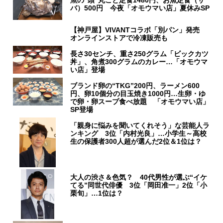
バ）500円 今夜「オモウマい店」夏休みSP
【神戸屋】VIVANTコラボ「別パン」発売
オンラインストアで冷凍販売も
長さ30センチ、重さ250グラム「ビックカツ
丼」、角煮300グラムのカレー…「オモウマ
い店」登場
ブランド卵の“TKG”200円、ラーメン600
円、卵10個分の目玉焼き1000円…生卵・ゆ
で卵・卵スープ食べ放題 「オモウマい店」
SP登場
「親身に悩みを聞いてくれそう」な芸能人ラ
ンキング 3位「内村光良」…小学生～高校
生の保護者300人超が選んだ2位＆1位は？
大人の渋さ＆色気？ 40代男性が選ぶ“イケ
てる”同世代俳優 3位「岡田准一」2位「小
栗旬」…1位は？