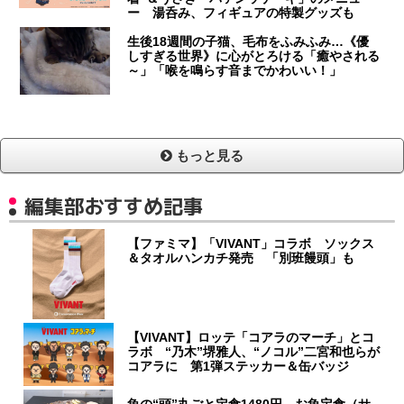
ー 湯呑み、フィギュアの特製グッズも
生後18週間の子猫、毛布をふみふみ…《優
しすぎる世界》に心がとろける「癒やされる
～」「喉を鳴らす音までかわいい！」
もっと見る
編集部おすすめ記事
【ファミマ】「VIVANT」コラボ ソックス
＆タオルハンカチ発売 「別班饅頭」も
【VIVANT】ロッテ「コアラのマーチ」とコ
ラボ “乃木”堺雅人、“ノコル”二宮和也らが
コアラに 第1弾ステッカー＆缶バッジ
魚の“頭”丸ごと定食1480円、お魚定食（サ