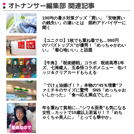
オトナンサー編集部 関連記事
100均の暑さ対策グッズ「買い」「安物買い
の銭失い」の違いとは 節約アドバイザーに
聞く
【ユニクロ】1枚でも重ね着でも…990円
の“バズトップス”が優秀！「めっちゃかわい
い」「着心地いい」と話題
【牛角】「呪術廻戦」コラボ 呪術高専1年
ズ、七海建人、五条悟コラボメニュー 缶バ
ッジ＆クリアカードもらえる
「でけぇ油揚げ！？」本物の“45％増量”フ
ァミチキのサイズに驚愕 SNS「めっちゃお
いしかった」「食べ応え満点でした」
年を重ねて貧相に…“シワ＆面長”も気になる
女性→カットで10歳以上若返り！？「めち
ゃくちゃ美人に」「とっても華やか」