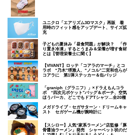
ユニクロ「エアリズム3Dマスク」再販 着
用時のフィット感をアップデート、サイズ拡
充
子どもの夏休み「昼食問題」が解決？ 「作
り置き冷凍」するとうまみ＆栄養が増す食材
とは【管理栄養士に聞く】
【VIVANT】ロッテ「コアラのマーチ」とコ
ラボ “乃木”堺雅人、“ノコル”二宮和也らが
コアラに 第1弾ステッカー＆缶バッジ
「graniph（グラニフ）」×ドラえもんコラ
ボ “四次元ポケット”バッグ＆ポーチ、空気
ほうパーカ、どこでもドアTシャツ…全20種
メガドライブ・セガサターン・ドリームキャ
スト セガゲーム機が腕時計に
【スシロー】人気“家系ラーメン”店監修「豚
骨醤油ラーメン」発売 シャーベット状のだ
しで楽しむ「とり天おろしうどん」も