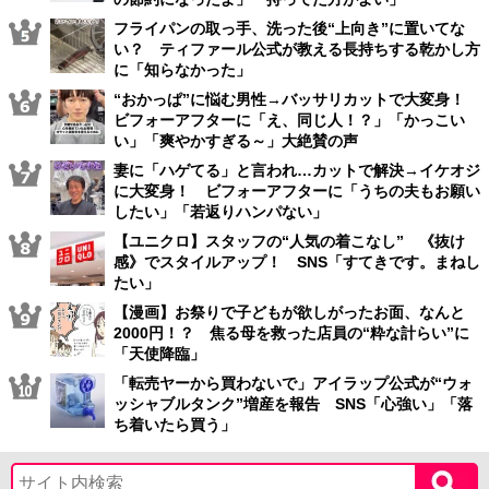
フライパンの取っ手、洗った後“上向き”に置いてな
い？ ティファール公式が教える長持ちする乾かし方
に「知らなかった」
“おかっぱ”に悩む男性→バッサリカットで大変身！
ビフォーアフターに「え、同じ人！？」「かっこい
い」「爽やかすぎる～」大絶賛の声
妻に「ハゲてる」と言われ…カットで解決→イケオジ
に大変身！ ビフォーアフターに「うちの夫もお願い
したい」「若返りハンパない」
【ユニクロ】スタッフの“人気の着こなし” 《抜け
感》でスタイルアップ！ SNS「すてきです。まねし
たい」
【漫画】お祭りで子どもが欲しがったお面、なんと
2000円！？ 焦る母を救った店員の“粋な計らい”に
「天使降臨」
「転売ヤーから買わないで」アイラップ公式が“ウォ
ッシャブルタンク”増産を報告 SNS「心強い」「落
ち着いたら買う」