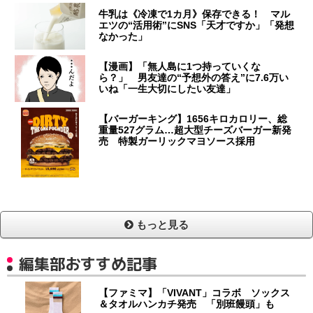
牛乳は《冷凍で1カ月》保存できる！ マル
エツの“活用術”にSNS「天才ですか」「発想
なかった」
【漫画】「無人島に1つ持っていくな
ら？」 男友達の“予想外の答え”に7.6万い
いね「一生大切にしたい友達」
【バーガーキング】1656キロカロリー、総
重量527グラム…超大型チーズバーガー新発
売 特製ガーリックマヨソース採用
もっと見る
編集部おすすめ記事
【ファミマ】「VIVANT」コラボ ソックス
＆タオルハンカチ発売 「別班饅頭」も