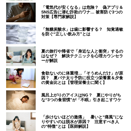
「電気代が安くなる」は危険？ 偽アプリ＆
SNS広告に潜む詐欺のワナ… 被害防ぐ3つの
対策【専門家解説】
「無糖炭酸水」は歯に影響する？ 知覚過敏
を防ぐ“正しい飲み方”とは
夏の旅行や帰省で「身近な人と衝突」するの
はなぜ？ 解決テクニックを心理カウンセラ
ーが解説
食欲ないのに体重増…「そうめんだけ」が原
因？ 夏バテ太り予防に役立つ栄養素＆夕食
の黄金比とは【管理栄養士に聞く】
風呂上がりのアイスはNG？ 夏にやりがち
な“3つの食習慣”が「不眠」引き起こすワケ
「歩けないほどの激痛」 暑いと“痛風”にな
りやすいのは脱水が原因？ 注意すべき人
の“特徴”とは【医師解説】