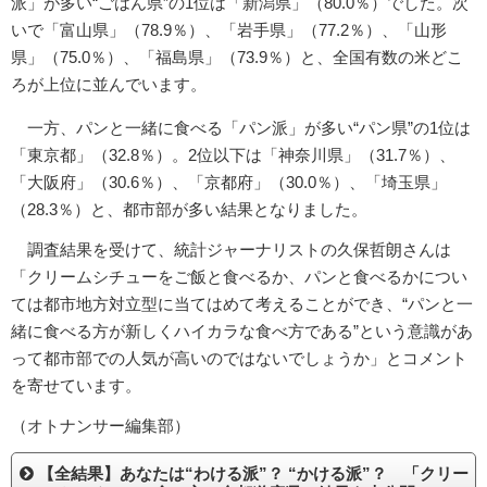
派」が多い“ごはん県”の1位は「新潟県」（80.0％）でした。次
いで「富山県」（78.9％）、「岩手県」（77.2％）、「山形
県」（75.0％）、「福島県」（73.9％）と、全国有数の米どこ
ろが上位に並んでいます。
一方、パンと一緒に食べる「パン派」が多い“パン県”の1位は
「東京都」（32.8％）。2位以下は「神奈川県」（31.7％）、
「大阪府」（30.6％）、「京都府」（30.0％）、「埼玉県」
（28.3％）と、都市部が多い結果となりました。
調査結果を受けて、統計ジャーナリストの久保哲朗さんは
「クリームシチューをご飯と食べるか、パンと食べるかについ
ては都市地方対立型に当てはめて考えることができ、“パンと一
緒に食べる方が新しくハイカラな食べ方である”という意識があ
って都市部での人気が高いのではないでしょうか」とコメント
を寄せています。
（オトナンサー編集部）
【全結果】あなたは“わける派”？ “かける派”？ 「クリー