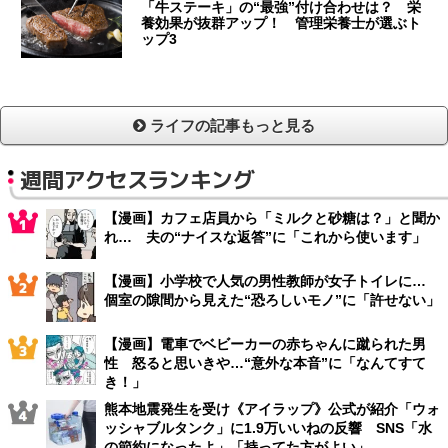
「牛ステーキ」の“最強”付け合わせは？ 栄
養効果が抜群アップ！ 管理栄養士が選ぶト
ップ3
ライフの記事もっと見る
週間アクセスランキング
【漫画】カフェ店員から「ミルクと砂糖は？」と聞か
れ… 夫の“ナイスな返答”に「これから使います」
【漫画】小学校で人気の男性教師が女子トイレに…
個室の隙間から見えた“恐ろしいモノ”に「許せない」
【漫画】電車でベビーカーの赤ちゃんに蹴られた男
性 怒ると思いきや…“意外な本音”に「なんてすて
き！」
熊本地震発生を受け《アイラップ》公式が紹介「ウォ
ッシャブルタンク」に1.9万いいねの反響 SNS「水
の節約になったよ」「持ってた方がよい」