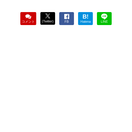
B!
(Twitter)
コメント
FB
Hatena
LINE