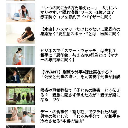
「いつの間にか5万円消えた…」 8月にハ
マりやすい“隠れ浪費”ワースト1位とは？
赤字防ぐコツを節約アドバイザーに聞く
【水虫】バスマットだけじゃない…家庭内の
感染招く“要注意スポット”とは 医師に聞く
ビジネスで「スマートウォッチ」は失礼？
相手に「悪印象」与えるNG行為とは【マナ
ーの専門家に聞く】
【VIVANT】別班や外事4課は実在する？
「公安と刑事の違い」を元警視庁刑事が解説
帰省や冠婚葬祭で「子どもの障害」どう伝え
る？ 親族に隠さず伝えた方が「親子が楽に
なる」ワケ
デートの食事代「割り勘」でフラれた33歳
男性の落とし穴 「じゃあ半分で」が相手を
冷めさせる“本当の理由”