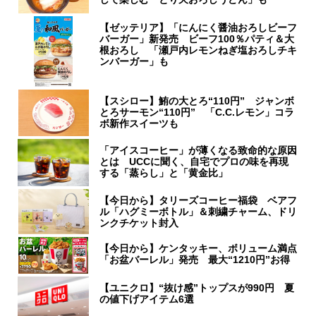
【ゼッテリア】「にんにく醤油おろしビーフ
バーガー」新発売 ビーフ100％パティ＆大
根おろし 「瀬戸内レモンねぎ塩おろしチキ
ンバーガー」も
【スシロー】鮪の大とろ“110円” ジャンボ
とろサーモン“110円” 「C.C.レモン」コラ
ボ新作スイーツも
「アイスコーヒー」が薄くなる致命的な原因
とは UCCに聞く、自宅でプロの味を再現
する「蒸らし」と「黄金比」
【今日から】タリーズコーヒー福袋 ベアフ
ル「ハグミーボトル」＆刺繍チャーム、ドリ
ンクチケット封入
【今日から】ケンタッキー、ボリューム満点
「お盆バーレル」発売 最大“1210円”お得
【ユニクロ】“抜け感”トップスが990円 夏
の値下げアイテム6選