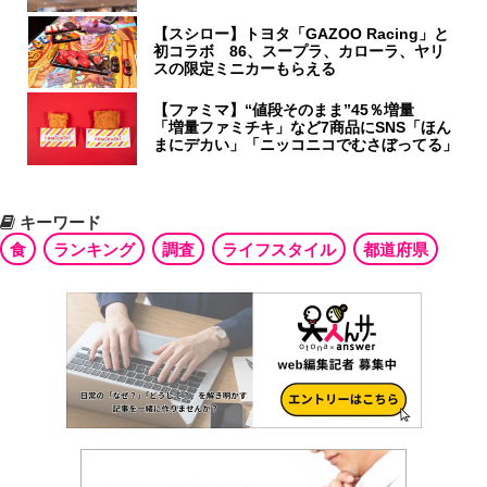
【スシロー】トヨタ「GAZOO Racing」と
初コラボ 86、スープラ、カローラ、ヤリ
スの限定ミニカーもらえる
【ファミマ】“値段そのまま”45％増量
「増量ファミチキ」など7商品にSNS「ほん
まにデカい」「ニッコニコでむさぼってる」
キーワード
食
ランキング
調査
ライフスタイル
都道府県