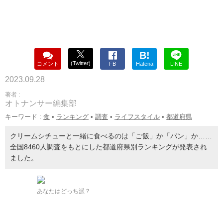
B!
(Twitter)
コメント
FB
Hatena
LINE
2023.09.28
著者 :
オトナンサー編集部
キーワード :
食
•
ランキング
•
調査
•
ライフスタイル
•
都道府県
クリームシチューと一緒に食べるのは「ご飯」か「パン」か……
全国8460人調査をもとにした都道府県別ランキングが発表され
ました。
あなたはどっち派？