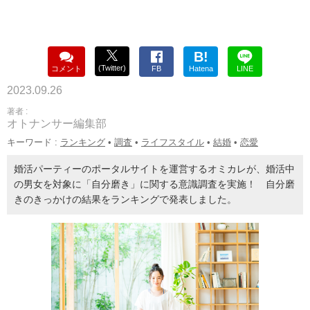
B!
(Twitter)
コメント
FB
Hatena
LINE
2023.09.26
著者 :
オトナンサー編集部
キーワード :
ランキング
•
調査
•
ライフスタイル
•
結婚
•
恋愛
婚活パーティーのポータルサイトを運営するオミカレが、婚活中
の男女を対象に「自分磨き」に関する意識調査を実施！ 自分磨
きのきっかけの結果をランキングで発表しました。