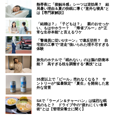
熱帯夜に「接触冷感」シーツは逆効果？ 結
局暑い理由＆夏の快眠に導く“意外な寝具”と
は【専門家解説】
「結婚は？」「子どもは？」 親のおせっか
い、もはやホラー？ 「帰省ブルー」が“正
常な生存本能”と言えるワケ
「警備員に従いUターン」で違反切符？ 自
宅前の工事で“逆走”強いられた理不尽すぎる
体験
旅先のホテルで「眠れない」のは脳の防衛本
能？ 高すぎる枕を調整する“裏技”とは
35度以上で「ビール」売れなくなる？ サ
ントリーが“猛暑限定”「夏生」を開発した意
外な背景
SAで「ラーメン＆チャーハン」は猛烈な眠
気のもと？ ドライブ中の“疲れにくい食事
術”とは【管理栄養士に聞く】