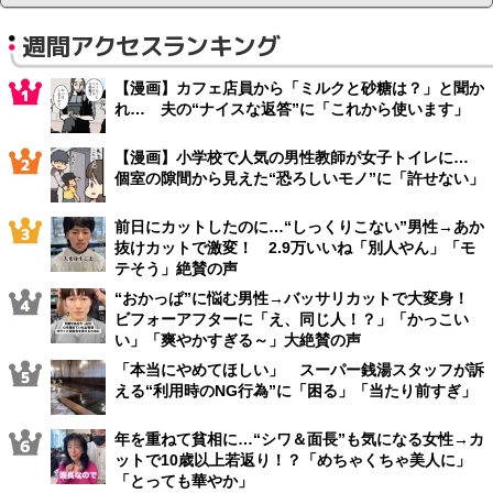
週間アクセスランキング
【漫画】カフェ店員から「ミルクと砂糖は？」と聞か
れ… 夫の“ナイスな返答”に「これから使います」
【漫画】小学校で人気の男性教師が女子トイレに…
個室の隙間から見えた“恐ろしいモノ”に「許せない」
前日にカットしたのに…“しっくりこない”男性→あか
抜けカットで激変！ 2.9万いいね「別人やん」「モ
テそう」絶賛の声
“おかっぱ”に悩む男性→バッサリカットで大変身！
ビフォーアフターに「え、同じ人！？」「かっこい
い」「爽やかすぎる～」大絶賛の声
「本当にやめてほしい」 スーパー銭湯スタッフが訴
える“利用時のNG行為”に「困る」「当たり前すぎ」
年を重ねて貧相に…“シワ＆面長”も気になる女性→カ
ットで10歳以上若返り！？「めちゃくちゃ美人に」
「とっても華やか」