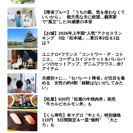
【帰省ブルー】「うちの親、気を使わなくて
いいから」 能天気な夫に絶望…義実家
で“孤立”した36歳妻の本音
【お城】2026年上半期“人気”アクセスラン
キング 3位「松本城」…東日本2位＆1位
は？
ユニクロ×フランス「コントワー・デ・コト
ニエ」 コーデュロイジャケット＆バレルパ
ンツのセットアップ、デニムブラウス…全7
アイテム
夫婦別々に…「セパレート帰省」が注目を集
める 女性の約4割「経験はないがしてみた
い」
【松屋】630円「松屋の牛焼肉丼」発売
「牛カルビホルモン丼」も
【くら寿司】本マグロ「中とろ」特別価格
110円 5日間限定＆一皿“無料” 「大と
ろ」も