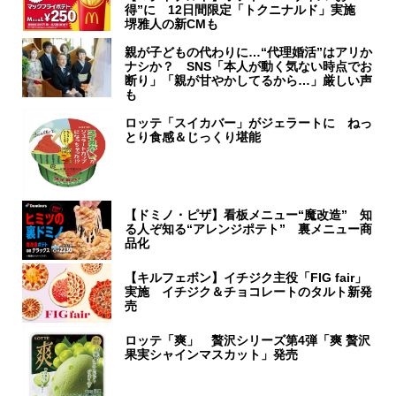
得”に 12日間限定「トクニナルド」実施
堺雅人の新CMも
親が子どもの代わりに…“代理婚活”はアリか
ナシか？ SNS「本人が動く気ない時点でお
断り」「親が甘やかしてるから…」厳しい声
も
ロッテ「スイカバー」がジェラートに ねっ
とり食感＆じっくり堪能
【ドミノ・ピザ】看板メニュー“魔改造” 知
る人ぞ知る“アレンジポテト” 裏メニュー商
品化
【キルフェボン】イチジク主役「FIG fair」
実施 イチジク＆チョコレートのタルト新発
売
ロッテ「爽」 贅沢シリーズ第4弾「爽 贅沢
果実シャインマスカット」発売