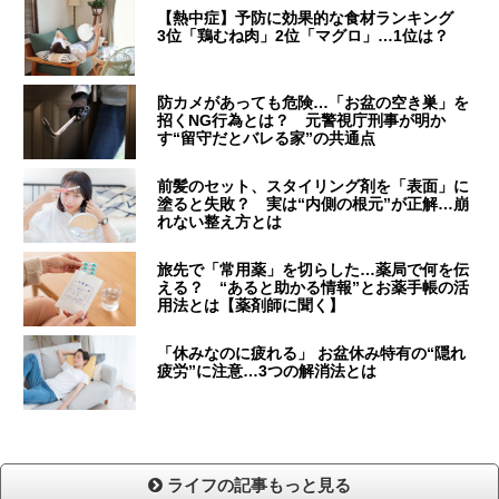
【熱中症】予防に効果的な食材ランキング
3位「鶏むね肉」2位「マグロ」…1位は？
防カメがあっても危険…「お盆の空き巣」を
招くNG行為とは？ 元警視庁刑事が明か
す“留守だとバレる家”の共通点
前髪のセット、スタイリング剤を「表面」に
塗ると失敗？ 実は“内側の根元”が正解…崩
れない整え方とは
旅先で「常用薬」を切らした…薬局で何を伝
える？ “あると助かる情報”とお薬手帳の活
用法とは【薬剤師に聞く】
「休みなのに疲れる」 お盆休み特有の“隠れ
疲労”に注意…3つの解消法とは
ライフの記事もっと見る