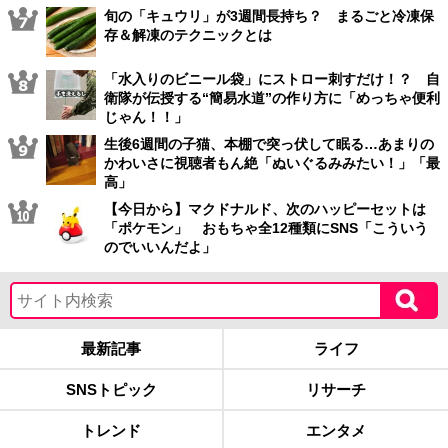
旬の「キュウリ」が3週間長持ち？ まるごと冷凍保
存＆解凍のテクニックとは
「水入りのビニール袋」にストロー刺すだけ！？ 自
衛隊が伝授する“簡易水道”の作り方に「めっちゃ便利
じゃん！！」
生後6週間の子猫、本棚で突っ伏して眠る…あまりの
かわいさに視聴者もん絶「ぬいぐるみみたい！」「最
高」
【今日から】マクドナルド、次のハッピーセットは
「ポケモン」 おもちゃ全12種類にSNS「こういう
のでいいんだよ」
最新記事
ライフ
SNSトピック
リサーチ
トレンド
エンタメ