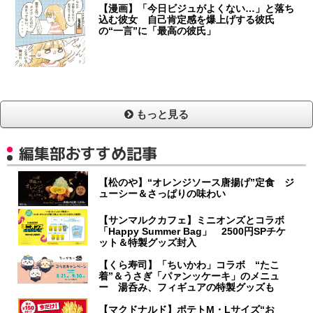
【漫画】「今日ビジュがよくない…」と落ち
込む彼女 自己肯定感を爆上げする彼氏
の“一言”に「最高の彼氏」
もっと見る
編集部おすすめ記事
【松のや】“オレンジソース唐揚げ”定食 ジ
ューシー＆さっぱりの味わい
【サンマルクカフェ】ミニオンズとコラボ
「Happy Summer Bag」 2500円SPチケ
ット＆特製グッズ封入
【くら寿司】「ちいかわ」コラボ “たこ
着”＆うさぎ「パァンッケーキ」のメニュ
ー 湯呑み、フィギュアの特製グッズも
【マクドナルド】ポテトM・Lサイズ“お