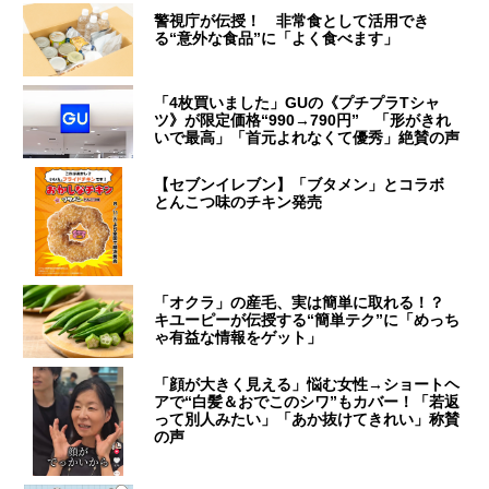
警視庁が伝授！ 非常食として活用でき
る“意外な食品”に「よく食べます」
「4枚買いました」GUの《プチプラTシャ
ツ》が限定価格“990→790円” 「形がきれ
いで最高」「首元よれなくて優秀」絶賛の声
【セブンイレブン】「ブタメン」とコラボ
とんこつ味のチキン発売
「オクラ」の産毛、実は簡単に取れる！？
キユーピーが伝授する“簡単テク”に「めっち
ゃ有益な情報をゲット」
「顔が大きく見える」悩む女性→ショートヘ
アで“白髪＆おでこのシワ”もカバー！「若返
って別人みたい」「あか抜けてきれい」称賛
の声