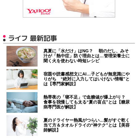
ライフ 最新記事
真夏に「水だけ」はNG？ 朝のだし、みそ
汁が「熱中症」防ぐ理由とは…管理栄養士に
聞く火を使わない時短レシピ
宿題や読書感想文にAI…子どもが無意識にや
りがち “絶対に入力してはいけない情報”と
は【専門家解説】
熱帯夜の「寝不足」で血糖値が爆上がり？
食事を我慢しても太る“夏の盲点”とは【糖尿
病専門医が解説】
夏のドライヤー熱風がつらい…髪がすぐ乾く
当て方＆タオルドライの“神テク”とは【美容
師解説】