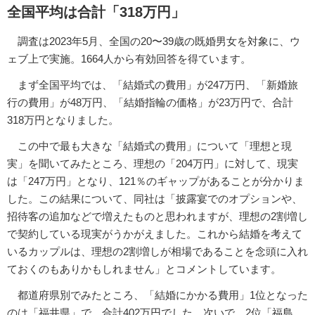
全国平均は合計「318万円」
調査は2023年5月、全国の20〜39歳の既婚男女を対象に、ウ
ェブ上で実施。1664人から有効回答を得ています。
まず全国平均では、「結婚式の費用」が247万円、「新婚旅
行の費用」が48万円、「結婚指輪の価格」が23万円で、合計
318万円となりました。
この中で最も大きな「結婚式の費用」について「理想と現
実」を聞いてみたところ、理想の「204万円」に対して、現実
は「247万円」となり、121％のギャップがあることが分かりま
した。この結果について、同社は「披露宴でのオプションや、
招待客の追加などで増えたものと思われますが、理想の2割増し
で契約している現実がうかがえました。これから結婚を考えて
いるカップルは、理想の2割増しが相場であることを念頭に入れ
ておくのもありかもしれません」とコメントしています。
都道府県別でみたところ、「結婚にかかる費用」1位となった
のは「福井県」で、合計402万円でした。次いで、2位「福島