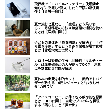
飛行機で「モバイルバッテリー」使用禁止
知らずに充電し“発火”したら巨額の賠償責
任？【弁護士解説】
夏の旅行と重なる…「生理」どう乗り切
る？ 月経移動の方法＆鎮痛薬の適切な使い
方とは【医師に聞く】
子どもの夏休み「昼食問題」が解決？ 「作
り置き冷凍」するとうまみ＆栄養が増す食材
とは【管理栄養士に聞く】
カロリーは砂糖の半分…甘味料「マルチトー
ル」は血糖値高めの人が使ってOK？ 注意
点を糖尿病専門医が解説
夏休みの出費を劇的カット！ 節約アドバイ
ザーが教える「0円レジャー」と“おうち外
食”の裏ワザ
「アイスコーヒー」が薄くなる致命的な原因
とは UCCに聞く、自宅でプロの味を再現
する「蒸らし」と「黄金比」