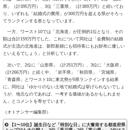
県」（計395万円）、3位「三重県」（計389万円）と続いてお
り、いずれも「結婚式の費用」が300万円を超える県がそろっ
てランクインする形となっています。
一方、ワースト10では「北海道」が圧倒的1位となり、その
額は合計159万円でした。これについて同社は「会費制の結婚
式が主流の北海道は、新郎新婦にも招待客にもお財布に優しい
といえるでしょう」と分析しています。
次いで、2位に「山形県」（計251万円）、3位に「大阪府」
（計266万円）と続く中、「岩手県」「秋田県」「宮城県」
「青森県」とワースト10に東北勢が5県ランクインする結果
に。同社は「ゆかりのない土地で結婚式は挙げられないでしょ
うが、地元なのであれば、一考する価値があるかもしれませ
ん」とコメントを寄せています。
（オトナンサー編集部）
【1〜10位】誕生日など「特別な日」に大奮発する都道府県
トップ10も大公開！ 3位「香川県」2位「富山県」…1位は？