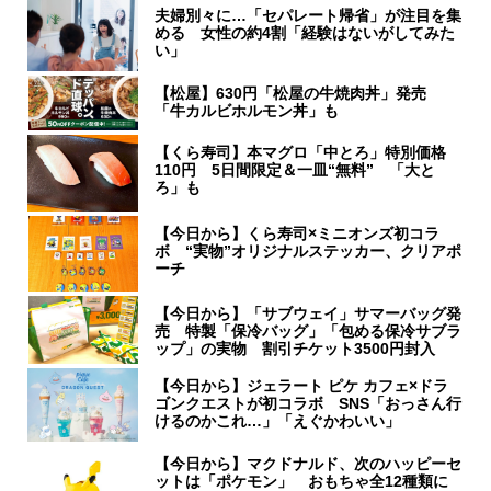
夫婦別々に…「セパレート帰省」が注目を集
める 女性の約4割「経験はないがしてみた
い」
【松屋】630円「松屋の牛焼肉丼」発売
「牛カルビホルモン丼」も
【くら寿司】本マグロ「中とろ」特別価格
110円 5日間限定＆一皿“無料” 「大と
ろ」も
【今日から】くら寿司×ミニオンズ初コラ
ボ “実物”オリジナルステッカー、クリアポ
ーチ
【今日から】「サブウェイ」サマーバッグ発
売 特製「保冷バッグ」「包める保冷サブラ
ップ」の実物 割引チケット3500円封入
【今日から】ジェラート ピケ カフェ×ドラ
ゴンクエストが初コラボ SNS「おっさん行
けるのかこれ…」「えぐかわいい」
【今日から】マクドナルド、次のハッピーセ
ットは「ポケモン」 おもちゃ全12種類に