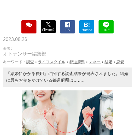
B!
(Twitter)
1
FB
Hatena
LINE
2023.08.26
著者 :
オトナンサー編集部
キーワード :
調査
•
ライフスタイル
•
都道府県
•
マネー
•
結婚
•
恋愛
「結婚にかかる費用」に関する調査結果が発表されました。結婚
に最もお金をかけている都道府県は……。