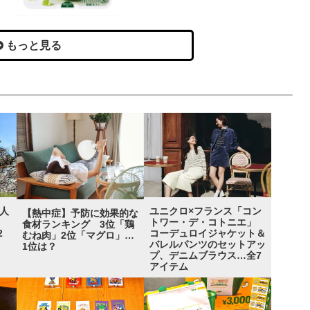
もっと見る
“人
ユニクロ×フランス「コン
【熱中症】予防に効果的な
グ
トワー・デ・コトニエ」
食材ランキング 3位「鶏
2
コーデュロイジャケット＆
むね肉」2位「マグロ」…
バレルパンツのセットアッ
1位は？
プ、デニムブラウス…全7
アイテム