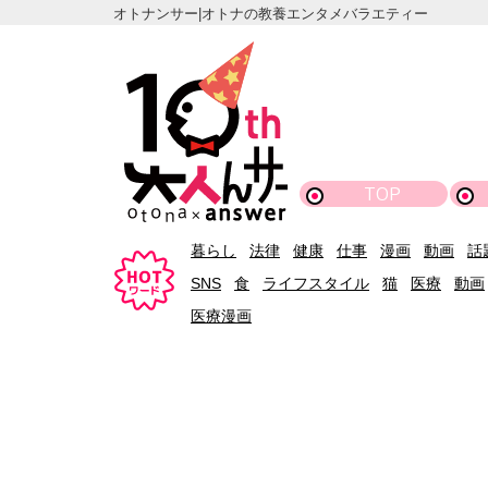
オトナンサー|オトナの教養エンタメバラエティー
TOP
暮らし
法律
健康
仕事
漫画
動画
話
SNS
食
ライフスタイル
猫
医療
動画
医療漫画