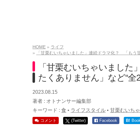
HOME
ライフ
「甘栗むいちゃいました」連続ドラマ化？ 「もう甘
「甘栗むいちゃいました
たくありません」など“全2
2023.08.15
著者 :
オトナンサー編集部
キーワード :
食
•
ライフスタイル
•
甘栗むいちゃ
コメント
(Twitter)
Facebook
B!
Boo