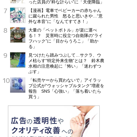
った店員の“粋な計らい”に「天使降臨」
【漫画】電車でベビーカーの赤ちゃん
に蹴られた男性 怒ると思いきや…“意
外な本音”に「なんてすてき！」
大量の「ペットボトル」が楽に運べ
る！？ 災害時に役立つ自衛隊の“ライ
フハック”に「目からうろこ」「助か
る」
見つけたら踏みつぶして…サクラ、ウ
メ枯らす“特定外来生物”とは？ 鈴木農
水相の注意喚起に「怖い」「迷わずつ
ぶす」
「転売ヤーから買わないで」アイラッ
プ公式が“ウォッシャブルタンク”増産を
報告 SNS「心強い」「落ち着いたら
買う」