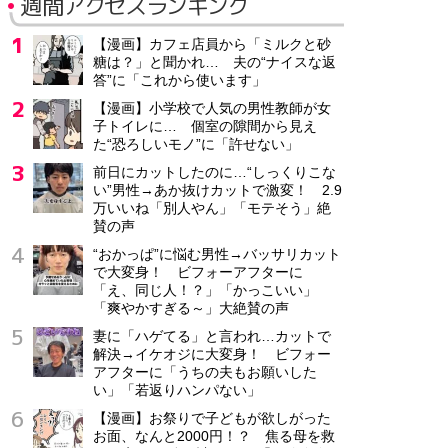
週間アクセスランキング
【漫画】カフェ店員から「ミルクと砂
糖は？」と聞かれ… 夫の“ナイスな返
答”に「これから使います」
【漫画】小学校で人気の男性教師が女
子トイレに… 個室の隙間から見え
た“恐ろしいモノ”に「許せない」
前日にカットしたのに…“しっくりこな
い”男性→あか抜けカットで激変！ 2.9
万いいね「別人やん」「モテそう」絶
賛の声
“おかっぱ”に悩む男性→バッサリカット
で大変身！ ビフォーアフターに
「え、同じ人！？」「かっこいい」
「爽やかすぎる～」大絶賛の声
妻に「ハゲてる」と言われ…カットで
解決→イケオジに大変身！ ビフォー
アフターに「うちの夫もお願いした
い」「若返りハンパない」
【漫画】お祭りで子どもが欲しがった
お面、なんと2000円！？ 焦る母を救