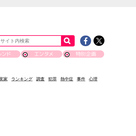
レンド
エンタメ
特別企画
実家
ランキング
調査
犯罪
熱中症
事件
心理