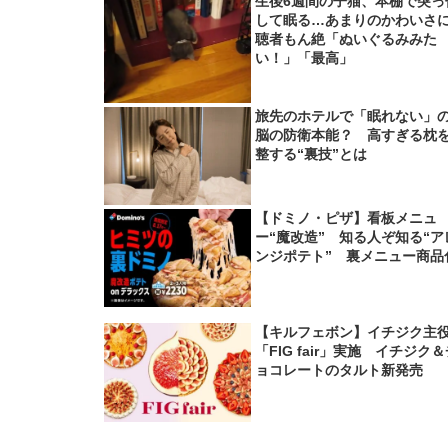
生後6週間の子猫、本棚で突っ
して眠る…あまりのかわいさ
聴者もん絶「ぬいぐるみみた
い！」「最高」
旅先のホテルで「眠れない」
脳の防衛本能？ 高すぎる枕
整する“裏技”とは
【ドミノ・ピザ】看板メニュ
ー“魔改造” 知る人ぞ知る“ア
ンジポテト” 裏メニュー商品
【キルフェボン】イチジク主
「FIG fair」実施 イチジク
ョコレートのタルト新発売