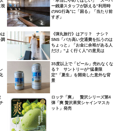
伏
「本当にやめてほしい」 スーパ
に視
ー銭湯スタッフが訴える“利用時
のNG行為”に「困る」「当たり前
すぎ」
のは
《弾丸旅行》はアリ？ ナシ？
を調
SNS「バカ高い交通費を払うのは
ちょっと」「お金に余裕がある人
だけ」“よく行く人”の意見は
35度以上で「ビール」売れなくな
レ
る？ サントリーが“猛暑限
化
定”「夏生」を開発した意外な背
景
役
ロッテ「爽」 贅沢シリーズ第4
＆チ
弾「爽 贅沢果実シャインマスカ
ット」発売