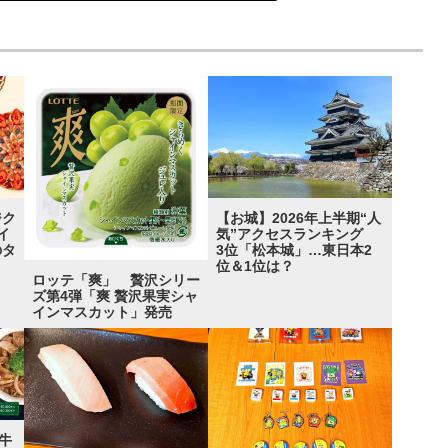
ジク
【お城】2026年上半期“人
イ
気”アクセスランキング
のタ
3位「松本城」…東日本2
位＆1位は？
ロッテ「爽」 贅沢シリー
ズ第4弾「爽 贅沢果実シャ
インマスカット」発売
牛