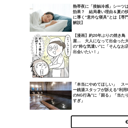
熱帯夜に「接触冷感」シーツ
効果？ 結局暑い理由＆夏の
に導く“意外な寝具”とは【専
解説】
【漫画】約20年ぶりの焼き鳥
屋… 大人になって出会った
の“粋な気遣い”に「そんなお
出会いたい！」
「本当にやめてほしい」 ス
ー銭湯スタッフが訴える“利用
のNG行為”に「困る」「当た
すぎ」