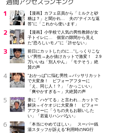
週間アクセスランキング
【漫画】カフェ店員から「ミルクと砂
糖は？」と聞かれ… 夫の“ナイスな返
答”に「これから使います」
【漫画】小学校で人気の男性教師が女
子トイレに… 個室の隙間から見え
た“恐ろしいモノ”に「許せない」
前日にカットしたのに…“しっくりこな
い”男性→あか抜けカットで激変！ 2.9
万いいね「別人やん」「モテそう」絶
賛の声
“おかっぱ”に悩む男性→バッサリカット
で大変身！ ビフォーアフターに
「え、同じ人！？」「かっこいい」
「爽やかすぎる～」大絶賛の声
妻に「ハゲてる」と言われ…カットで
解決→イケオジに大変身！ ビフォー
アフターに「うちの夫もお願いした
い」「若返りハンパない」
「本当にやめてほしい」 スーパー銭
湯スタッフが訴える“利用時のNG行