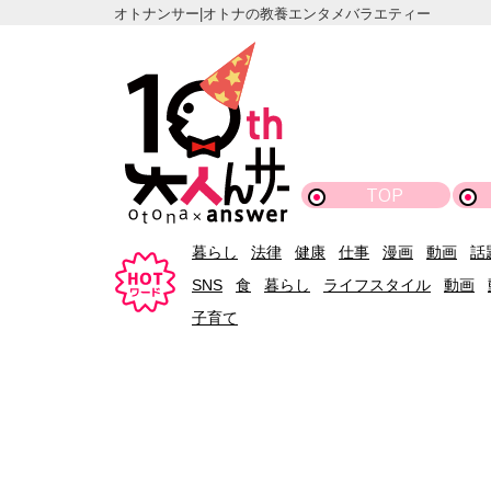
オトナンサー|オトナの教養エンタメバラエティー
TOP
暮らし
法律
健康
仕事
漫画
動画
話
SNS
食
暮らし
ライフスタイル
動画
子育て