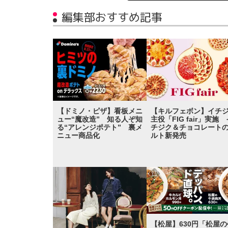
編集部おすすめ記事
【ドミノ・ピザ】看板メニ
【キルフェボン】イチ
ュー“魔改造” 知る人ぞ知
主役「FIG fair」実施 
る“アレンジポテト” 裏メ
チジク＆チョコレート
ニュー商品化
ルト新発売
【松屋】630円「松屋の