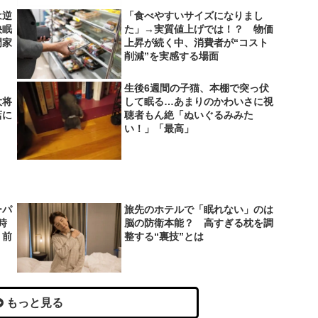
は逆
「食べやすいサイズになりまし
快眠
た」→実質値上げでは！？ 物価
門家
上昇が続く中、消費者が“コスト
削減”を実感する場面
生後6週間の子猫、本棚で突っ伏
大将
して眠る…あまりのかわいさに視
店に
聴者もん絶「ぬいぐるみみた
い！」「最高」
ーパ
旅先のホテルで「眠れない」のは
時
脳の防衛本能？ 高すぎる枕を調
り前
整する“裏技”とは
もっと見る