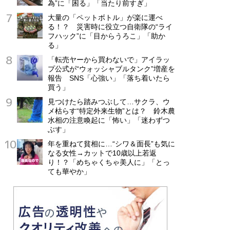
為”に「困る」「当たり前すぎ」
大量の「ペットボトル」が楽に運べ
る！？ 災害時に役立つ自衛隊の“ライ
フハック”に「目からうろこ」「助か
る」
「転売ヤーから買わないで」アイラッ
プ公式が“ウォッシャブルタンク”増産を
報告 SNS「心強い」「落ち着いたら
買う」
見つけたら踏みつぶして…サクラ、ウ
メ枯らす“特定外来生物”とは？ 鈴木農
水相の注意喚起に「怖い」「迷わずつ
ぶす」
年を重ねて貧相に…“シワ＆面長”も気に
なる女性→カットで10歳以上若返
り！？「めちゃくちゃ美人に」「とっ
ても華やか」