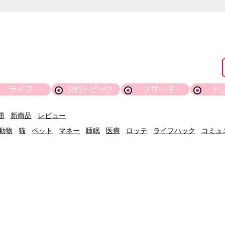
ライフ
SNSトピック
リサーチ
ト
題
新商品
レビュー
動物
猫
ペット
マネー
睡眠
医療
ロッテ
ライフハック
コミュ