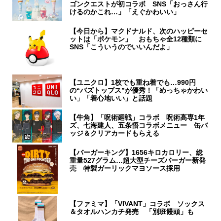
ゴンクエストが初コラボ SNS「おっさん行
けるのかこれ…」「えぐかわいい」
【今日から】マクドナルド、次のハッピーセ
ットは「ポケモン」 おもちゃ全12種類に
SNS「こういうのでいいんだよ」
【ユニクロ】1枚でも重ね着でも…990円
の“バズトップス”が優秀！「めっちゃかわい
い」「着心地いい」と話題
【牛角】「呪術廻戦」コラボ 呪術高専1年
ズ、七海建人、五条悟コラボメニュー 缶バ
ッジ＆クリアカードもらえる
【バーガーキング】1656キロカロリー、総
重量527グラム…超大型チーズバーガー新発
売 特製ガーリックマヨソース採用
【ファミマ】「VIVANT」コラボ ソックス
＆タオルハンカチ発売 「別班饅頭」も