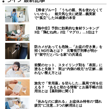
【帰省ブルー】「うちの親、気を使わなくて
いいから」 能天気な夫に絶望…義実家
で“孤立”した36歳妻の本音
【熱中症】予防に効果的な食材ランキング
3位「鶏むね肉」2位「マグロ」…1位は？
防カメがあっても危険…「お盆の空き巣」を
招くNG行為とは？ 元警視庁刑事が明か
す“留守だとバレる家”の共通点
前髪のセット、スタイリング剤を「表面」に
塗ると失敗？ 実は“内側の根元”が正解…崩
れない整え方とは
旅先で「常用薬」を切らした…薬局で何を伝
える？ “あると助かる情報”とお薬手帳の活
用法とは【薬剤師に聞く】
「休みなのに疲れる」 お盆休み特有の“隠れ
疲労”に注意…3つの解消法とは