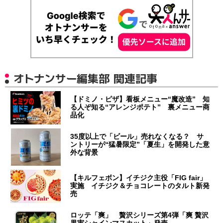
オトナンサー編集部 関連記事
【ドミノ・ピザ】看板メニュー“魔改造” 知
る人ぞ知る“アレンジポテト” 裏メニュー商
品化
35度以上で「ビール」売れなくなる？ サ
ントリーが“猛暑限定”「夏生」を開発した意
外な背景
【キルフェボン】イチジク主役「FIG fair」
実施 イチジク＆チョコレートのタルト新発
売
ロッテ「爽」 贅沢シリーズ第4弾「爽 贅沢
果実シャインマスカット」発売