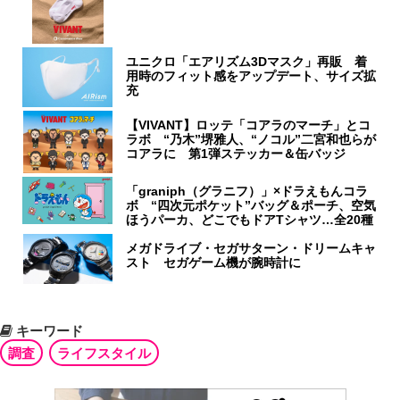
ユニクロ「エアリズム3Dマスク」再販 着
用時のフィット感をアップデート、サイズ拡
充
【VIVANT】ロッテ「コアラのマーチ」とコ
ラボ “乃木”堺雅人、“ノコル”二宮和也らが
コアラに 第1弾ステッカー＆缶バッジ
「graniph（グラニフ）」×ドラえもんコラ
ボ “四次元ポケット”バッグ＆ポーチ、空気
ほうパーカ、どこでもドアTシャツ…全20種
メガドライブ・セガサターン・ドリームキャ
スト セガゲーム機が腕時計に
キーワード
調査
ライフスタイル