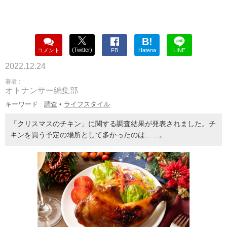
B!
(Twitter)
コメント
FB
Hatena
LINE
2022.12.24
著者 :
オトナンサー編集部
キーワード :
調査
•
ライフスタイル
「クリスマスのチキン」に関する調査結果が発表されました。チ
キンを買う予定の場所として多かったのは……。