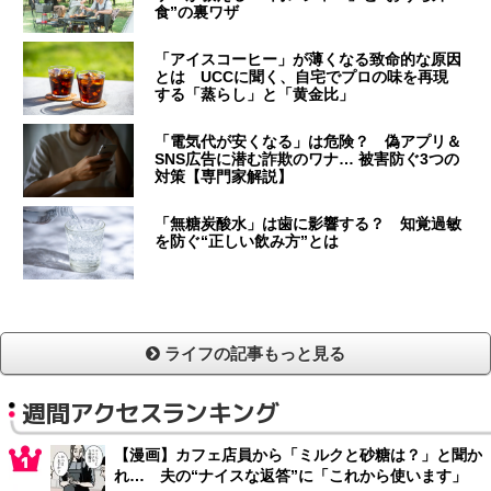
食”の裏ワザ
「アイスコーヒー」が薄くなる致命的な原因
とは UCCに聞く、自宅でプロの味を再現
する「蒸らし」と「黄金比」
「電気代が安くなる」は危険？ 偽アプリ＆
SNS広告に潜む詐欺のワナ… 被害防ぐ3つの
対策【専門家解説】
「無糖炭酸水」は歯に影響する？ 知覚過敏
を防ぐ“正しい飲み方”とは
ライフの記事もっと見る
週間アクセスランキング
【漫画】カフェ店員から「ミルクと砂糖は？」と聞か
れ… 夫の“ナイスな返答”に「これから使います」