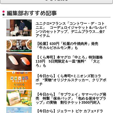
編集部おすすめ記事
ユニクロ×フランス「コントワー・デ・コト
ニエ」 コーデュロイジャケット＆バレルパ
ンツのセットアップ、デニムブラウス…全7
アイテム
【松屋】630円「松屋の牛焼肉丼」発売
「牛カルビホルモン丼」も
【くら寿司】本マグロ「中とろ」特別価格
110円 5日間限定＆一皿“無料” 「大と
ろ」も
【今日から】くら寿司×ミニオンズ初コラ
ボ “実物”オリジナルステッカー、クリアポ
ーチ
【今日から】「サブウェイ」サマーバッグ発
売 特製「保冷バッグ」「包める保冷サブラ
ップ」の実物 割引チケット3500円封入
【今日から】ジェラート ピケ カフェ×ドラ