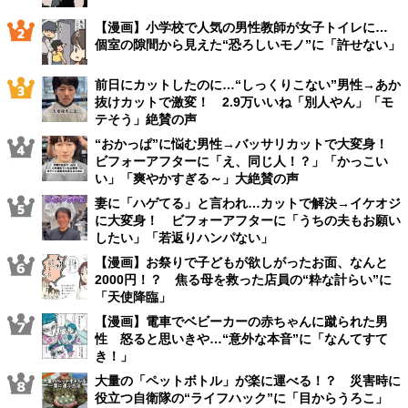
【漫画】小学校で人気の男性教師が女子トイレに…
個室の隙間から見えた“恐ろしいモノ”に「許せない」
前日にカットしたのに…“しっくりこない”男性→あか
抜けカットで激変！ 2.9万いいね「別人やん」「モ
テそう」絶賛の声
“おかっぱ”に悩む男性→バッサリカットで大変身！
ビフォーアフターに「え、同じ人！？」「かっこい
い」「爽やかすぎる～」大絶賛の声
妻に「ハゲてる」と言われ…カットで解決→イケオジ
に大変身！ ビフォーアフターに「うちの夫もお願い
したい」「若返りハンパない」
【漫画】お祭りで子どもが欲しがったお面、なんと
2000円！？ 焦る母を救った店員の“粋な計らい”に
「天使降臨」
【漫画】電車でベビーカーの赤ちゃんに蹴られた男
性 怒ると思いきや…“意外な本音”に「なんてすて
き！」
大量の「ペットボトル」が楽に運べる！？ 災害時に
役立つ自衛隊の“ライフハック”に「目からうろこ」