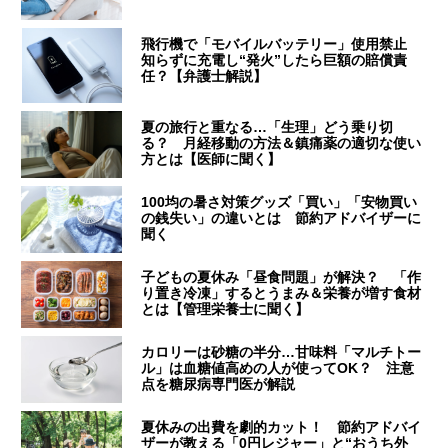
飛行機で「モバイルバッテリー」使用禁止
知らずに充電し“発火”したら巨額の賠償責
任？【弁護士解説】
夏の旅行と重なる…「生理」どう乗り切
る？ 月経移動の方法＆鎮痛薬の適切な使い
方とは【医師に聞く】
100均の暑さ対策グッズ「買い」「安物買い
の銭失い」の違いとは 節約アドバイザーに
聞く
子どもの夏休み「昼食問題」が解決？ 「作
り置き冷凍」するとうまみ＆栄養が増す食材
とは【管理栄養士に聞く】
カロリーは砂糖の半分…甘味料「マルチトー
ル」は血糖値高めの人が使ってOK？ 注意
点を糖尿病専門医が解説
夏休みの出費を劇的カット！ 節約アドバイ
ザーが教える「0円レジャー」と“おうち外