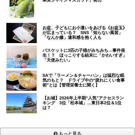
お盆、子どもにお小遣いをあげる《お盆玉》
が広まっている？ SNS「知らない風習」
「なんか嫌」違和感を抱く人も
バスケットに3匹の子猫がみちみち→事件発
生！？ ほっこりする結末に「かわいすぎ」
「天使みたい」
SAで「ラーメン＆チャーハン」は猛烈な眠
気のもと？ ドライブ中の“疲れにくい食事
術”とは【管理栄養士に聞く】
【お城】2026年上半期“人気”アクセスラン
キング 3位「松本城」…東日本2位＆1位
は？
もっと見る