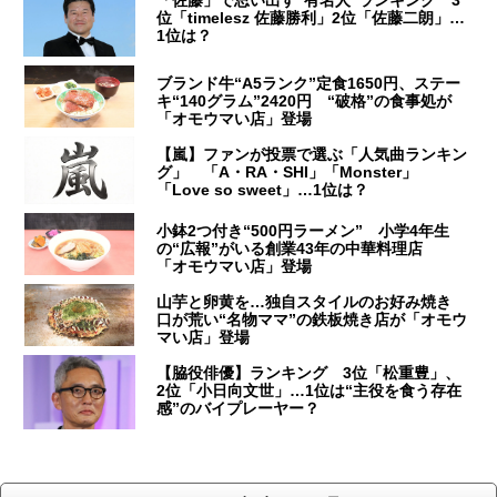
位「timelesz 佐藤勝利」2位「佐藤二朗」…
1位は？
ブランド牛“A5ランク”定食1650円、ステー
キ“140グラム”2420円 “破格”の食事処が
「オモウマい店」登場
【嵐】ファンが投票で選ぶ「人気曲ランキン
グ」 「A・RA・SHI」「Monster」
「Love so sweet」…1位は？
小鉢2つ付き“500円ラーメン” 小学4年生
の“広報”がいる創業43年の中華料理店
「オモウマい店」登場
山芋と卵黄を…独自スタイルのお好み焼き
口が荒い“名物ママ”の鉄板焼き店が「オモウ
マい店」登場
【脇役俳優】ランキング 3位「松重豊」、
2位「小日向文世」…1位は“主役を食う存在
感”のバイプレーヤー？