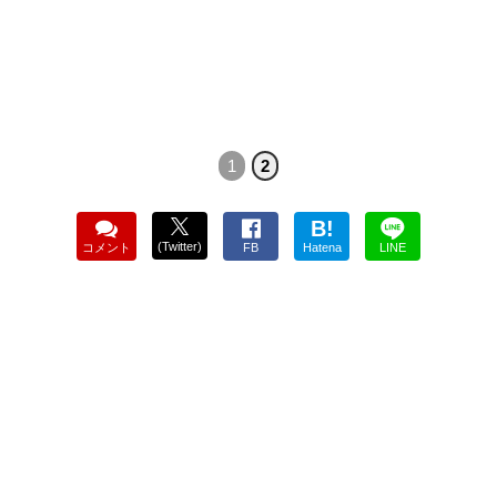
1
2
B!
(Twitter)
コメント
FB
Hatena
LINE