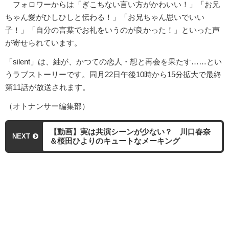
フォロワーからは「ぎこちない言い方がかわいい！」「お兄
ちゃん愛がひしひしと伝わる！」「お兄ちゃん思いでいい
子！」「自分の言葉でお礼をいうのが良かった！」といった声
が寄せられています。
「silent」は、紬が、かつての恋人・想と再会を果たす……とい
うラブストーリーです。同月22日午後10時から15分拡大で最終
第11話が放送されます。
（オトナンサー編集部）
【動画】実は共演シーンが少ない？ 川口春奈
NEXT
＆桜田ひよりのキュートなメーキング