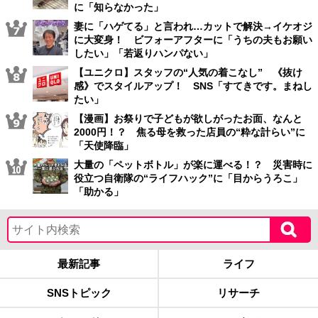
に「知らなかった」
妻に「ハゲてる」と言われ…カットで解決→イケオジ
に大変身！ ビフォーアフターに「うちの夫もお願い
したい」「若返りハンパない」
【ユニクロ】スタッフの“人気の着こなし” 《抜け
感》でスタイルアップ！ SNS「すてきです。まねし
たい」
【漫画】お祭りで子どもが欲しがったお面、なんと
2000円！？ 焦る母を救った店員の“粋な計らい”に
「天使降臨」
大量の「ペットボトル」が楽に運べる！？ 災害時に
役立つ自衛隊の“ライフハック”に「目からうろこ」
「助かる」
最新記事
ライフ
SNSトピック
リサーチ