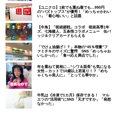
【ユニクロ】1枚でも重ね着でも…990円
の“バズトップス”が優秀！「めっちゃかわい
い」「着心地いい」と話題
【牛角】「呪術廻戦」コラボ 呪術高専1年
ズ、七海建人、五条悟コラボメニュー 缶バ
ッジ＆クリアカードもらえる
「でけぇ油揚げ！？」本物の“45％増量”フ
ァミチキのサイズに驚愕 SNS「めっちゃお
いしかった」「食べ応え満点でした」
年を重ねて貧相に…“シワ＆面長”も気になる
女性→カットで10歳以上若返り！？「めち
ゃくちゃ美人に」「とっても華やか」
牛乳は《冷凍で1カ月》保存できる！ マル
エツの“活用術”にSNS「天才ですか」「発想
なかった」