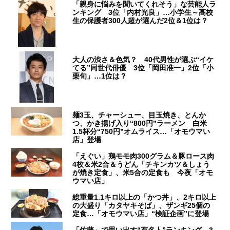
「親身に悩みを聞いてくれそう」な芸能人ラ
ンキング 3位「内村光良」…小学生～高校
生の保護者300人超が選んだ2位＆1位は？
大人の渋さ＆色気？ 40代男性が選ぶ“イケ
てる”同世代俳優 3位「岡田准一」2位「小
栗旬」…1位は？
麺3玉、チャーシュー、目玉焼き、とんか
つ、かき揚げ入り“800円”ラーメン 白米
1.5杯分“750円”オムライス…「オモウマい
店」登場
「えぐい」鶏モモ肉300グラム＆豚ロース肉
4枚＆米2合＆うどん「チキンカツ＆しょう
が焼き定食」、米5合の定食も 今夜「オモ
ウマい店」
総重量1.1キロ以上の「かつ丼」、2キロ以上
の大盛り「カタヤキそば」、ザンギ25個の
定食…「オモウマい店」“検証企画”に登場
「佐藤」で思い出す“有名人”ランキング 3