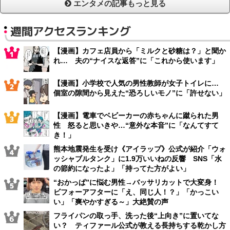
エンタメの記事もっと見る
週間アクセスランキング
【漫画】カフェ店員から「ミルクと砂糖は？」と聞か
れ… 夫の“ナイスな返答”に「これから使います」
【漫画】小学校で人気の男性教師が女子トイレに…
個室の隙間から見えた“恐ろしいモノ”に「許せない」
【漫画】電車でベビーカーの赤ちゃんに蹴られた男
性 怒ると思いきや…“意外な本音”に「なんてすて
き！」
熊本地震発生を受け《アイラップ》公式が紹介「ウォ
ッシャブルタンク」に1.9万いいねの反響 SNS「水
の節約になったよ」「持ってた方がよい」
“おかっぱ”に悩む男性→バッサリカットで大変身！
ビフォーアフターに「え、同じ人！？」「かっこい
い」「爽やかすぎる～」大絶賛の声
フライパンの取っ手、洗った後“上向き”に置いてな
い？ ティファール公式が教える長持ちする乾かし方