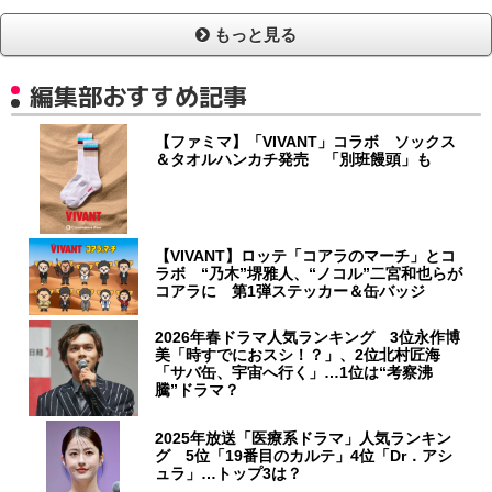
もっと見る
編集部おすすめ記事
【ファミマ】「VIVANT」コラボ ソックス
＆タオルハンカチ発売 「別班饅頭」も
【VIVANT】ロッテ「コアラのマーチ」とコ
ラボ “乃木”堺雅人、“ノコル”二宮和也らが
コアラに 第1弾ステッカー＆缶バッジ
2026年春ドラマ人気ランキング 3位永作博
美「時すでにおスシ！？」、2位北村匠海
「サバ缶、宇宙へ行く」…1位は“考察沸
騰”ドラマ？
2025年放送「医療系ドラマ」人気ランキン
グ 5位「19番目のカルテ」4位「Dr．アシ
ュラ」…トップ3は？