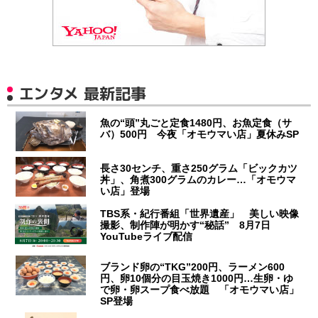
エンタメ 最新記事
魚の“頭”丸ごと定食1480円、お魚定食（サ
バ）500円 今夜「オモウマい店」夏休みSP
長さ30センチ、重さ250グラム「ビックカツ
丼」、角煮300グラムのカレー…「オモウマ
い店」登場
TBS系・紀行番組「世界遺産」 美しい映像
撮影、制作陣が明かす“秘話” 8月7日
YouTubeライブ配信
ブランド卵の“TKG”200円、ラーメン600
円、卵10個分の目玉焼き1000円…生卵・ゆ
で卵・卵スープ食べ放題 「オモウマい店」
SP登場