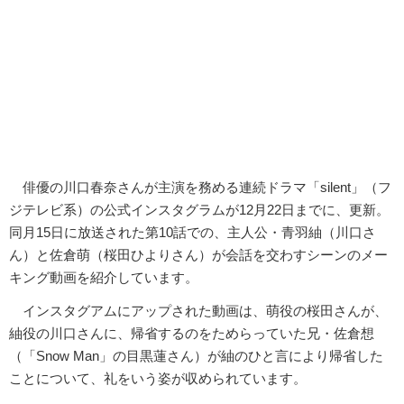
俳優の川口春奈さんが主演を務める連続ドラマ「silent」（フ
ジテレビ系）の公式インスタグラムが12月22日までに、更新。
同月15日に放送された第10話での、主人公・青羽紬（川口さ
ん）と佐倉萌（桜田ひよりさん）が会話を交わすシーンのメー
キング動画を紹介しています。
インスタグアムにアップされた動画は、萌役の桜田さんが、
紬役の川口さんに、帰省するのをためらっていた兄・佐倉想
（「Snow Man」の目黒蓮さん）が紬のひと言により帰省した
ことについて、礼をいう姿が収められています。