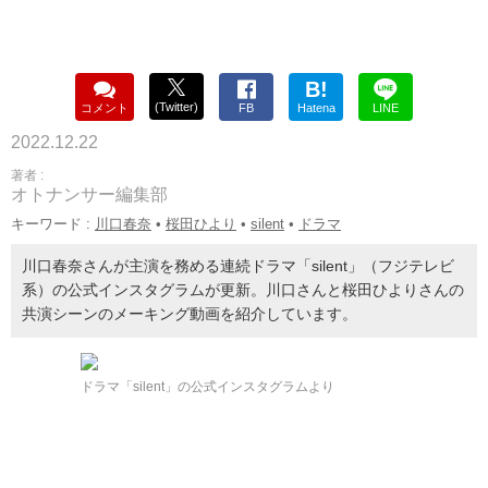
B!
(Twitter)
コメント
FB
Hatena
LINE
2022.12.22
著者 :
オトナンサー編集部
キーワード :
川口春奈
•
桜田ひより
•
silent
•
ドラマ
川口春奈さんが主演を務める連続ドラマ「silent」（フジテレビ
系）の公式インスタグラムが更新。川口さんと桜田ひよりさんの
共演シーンのメーキング動画を紹介しています。
ドラマ「silent」の公式インスタグラムより