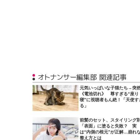
オトナンサー編集部 関連記事
元気いっぱいな子猫たち→突
《電池切れ》 尊すぎる“座り
寝”に視聴者もん絶！「天使す
る」
前髪のセット、スタイリング
「表面」に塗ると失敗？ 実
は“内側の根元”が正解…崩れ
整え方とは