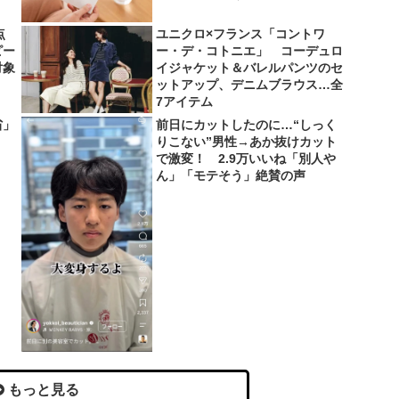
点
ユニクロ×フランス「コントワ
ピー
ー・デ・コトニエ」 コーデュロ
対象
イジャケット＆バレルパンツのセ
ットアップ、デニムブラウス…全
7アイテム
省」
前日にカットしたのに…“しっく
りこない”男性→あか抜けカット
で激変！ 2.9万いいね「別人や
ん」「モテそう」絶賛の声
もっと見る