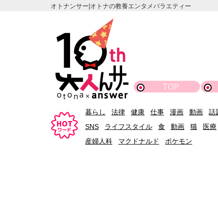
オトナンサー|オトナの教養エンタメバラエティー
TOP
暮らし
法律
健康
仕事
漫画
動画
話
SNS
ライフスタイル
食
動画
猫
医療
産婦人科
マクドナルド
ポケモン