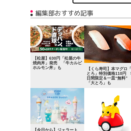
編集部おすすめ記事
【松屋】630円「松屋の牛
焼肉丼」発売 「牛カルビ
ホルモン丼」も
【くら寿司】本マグロ
とろ」特別価格110円 
日間限定＆一皿“無料
「大とろ」も
【今日から】ジェラート