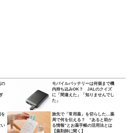
然の
モバイルバッテリーは何個まで機
内持ち込みOK？ JALのクイズ
ぎ
に「間違えた」「知りませんでし
た」
剤を
旅先で「常用薬」を切らした…薬
局で何を伝える？ “あると助か
ない
る情報”とお薬手帳の活用法とは
【薬剤師に聞く】