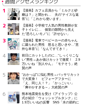
週間アクセスランキング
【漫画】カフェ店員から「ミルクと砂
糖は？」と聞かれ… 夫の“ナイスな返
答”に「これから使います」
【漫画】小学校で人気の男性教師が女
子トイレに… 個室の隙間から見え
た“恐ろしいモノ”に「許せない」
【漫画】電車でベビーカーの赤ちゃん
に蹴られた男性 怒ると思いきや…“意
外な本音”に「なんてすてき！」
前日にカットしたのに…“しっくりこな
い”男性→あか抜けカットで激変！ 2.9
万いいね「別人やん」「モテそう」絶
賛の声
“おかっぱ”に悩む男性→バッサリカット
で大変身！ ビフォーアフターに
「え、同じ人！？」「かっこいい」
「爽やかすぎる～」大絶賛の声
熊本地震発生を受け《アイラップ》公
式が紹介「ウォッシャブルタンク」に
1.9万いいねの反響 SNS「水の節約に