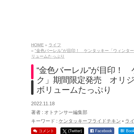
HOME
ライフ
“金色バーレル”が目印！ ケンタッキー「ウィンタ
リュームたっぷり
“金色バーレル”が目印！
ク」期間限定発売 オリ
ボリュームたっぷり
2022.11.18
著者 :
オトナンサー編集部
キーワード :
ケンタッキーフライドチキン
•
ラ
コメント
(Twitter)
Facebook
B!
Boo