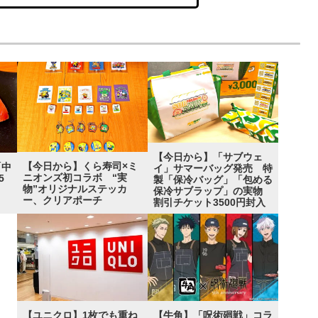
【今日から】「サブウェ
【今日から】くら寿司×ミ
「中
イ」サマーバッグ発売 特
ニオンズ初コラボ “実
5
製「保冷バッグ」「包める
物”オリジナルステッカ
”
保冷サブラップ」の実物
ー、クリアポーチ
割引チケット3500円封入
【ユニクロ】1枚でも重ね
【牛角】「呪術廻戦」コラ