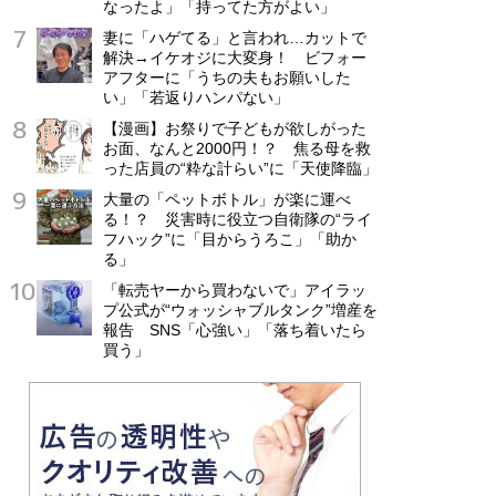
なったよ」「持ってた方がよい」
妻に「ハゲてる」と言われ…カットで
解決→イケオジに大変身！ ビフォー
アフターに「うちの夫もお願いした
い」「若返りハンパない」
【漫画】お祭りで子どもが欲しがった
お面、なんと2000円！？ 焦る母を救
った店員の“粋な計らい”に「天使降臨」
大量の「ペットボトル」が楽に運べ
る！？ 災害時に役立つ自衛隊の“ライ
フハック”に「目からうろこ」「助か
る」
「転売ヤーから買わないで」アイラッ
プ公式が“ウォッシャブルタンク”増産を
報告 SNS「心強い」「落ち着いたら
買う」