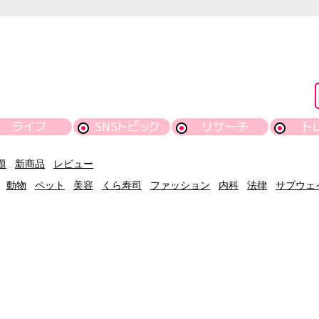
ライフ
SNSトピック
リサーチ
ト
題
新商品
レビュー
動物
ペット
美容
くら寿司
ファッション
内科
法律
サブウェ