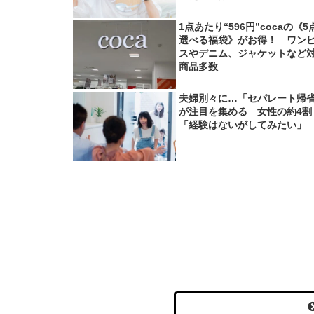
1点あたり“596円”cocaの《5
選べる福袋》がお得！ ワン
スやデニム、ジャケットなど
商品多数
夫婦別々に…「セパレート帰
が注目を集める 女性の約4割
「経験はないがしてみたい」