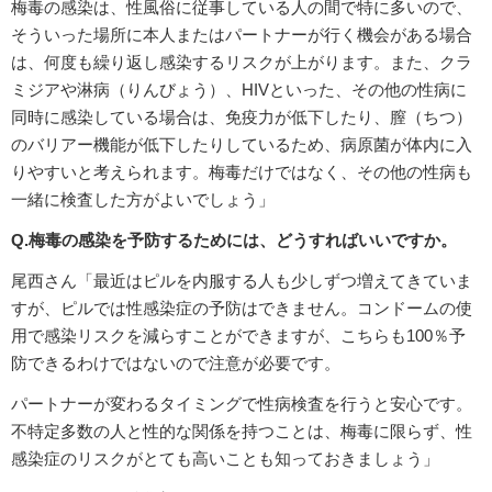
梅毒の感染は、性風俗に従事している人の間で特に多いので、
そういった場所に本人またはパートナーが行く機会がある場合
は、何度も繰り返し感染するリスクが上がります。また、クラ
ミジアや淋病（りんびょう）、HIVといった、その他の性病に
同時に感染している場合は、免疫力が低下したり、膣（ちつ）
のバリアー機能が低下したりしているため、病原菌が体内に入
りやすいと考えられます。梅毒だけではなく、その他の性病も
一緒に検査した方がよいでしょう」
Q.梅毒の感染を予防するためには、どうすればいいですか。
尾西さん「最近はピルを内服する人も少しずつ増えてきていま
すが、ピルでは性感染症の予防はできません。コンドームの使
用で感染リスクを減らすことができますが、こちらも100％予
防できるわけではないので注意が必要です。
パートナーが変わるタイミングで性病検査を行うと安心です。
不特定多数の人と性的な関係を持つことは、梅毒に限らず、性
感染症のリスクがとても高いことも知っておきましょう」