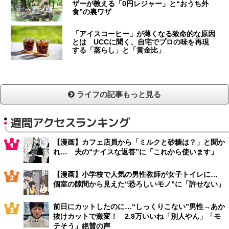
ザーが教える「0円レジャー」と“おうち外
食”の裏ワザ
「アイスコーヒー」が薄くなる致命的な原因
とは UCCに聞く、自宅でプロの味を再現
する「蒸らし」と「黄金比」
ライフの記事もっと見る
週間アクセスランキング
【漫画】カフェ店員から「ミルクと砂糖は？」と聞か
れ… 夫の“ナイスな返答”に「これから使います」
【漫画】小学校で人気の男性教師が女子トイレに…
個室の隙間から見えた“恐ろしいモノ”に「許せない」
前日にカットしたのに…“しっくりこない”男性→あか
抜けカットで激変！ 2.9万いいね「別人やん」「モ
テそう」絶賛の声