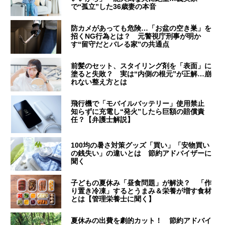
で“孤立”した36歳妻の本音
防カメがあっても危険…「お盆の空き巣」を
招くNG行為とは？ 元警視庁刑事が明か
す“留守だとバレる家”の共通点
前髪のセット、スタイリング剤を「表面」に
塗ると失敗？ 実は“内側の根元”が正解…崩
れない整え方とは
飛行機で「モバイルバッテリー」使用禁止
知らずに充電し“発火”したら巨額の賠償責
任？【弁護士解説】
100均の暑さ対策グッズ「買い」「安物買い
の銭失い」の違いとは 節約アドバイザーに
聞く
子どもの夏休み「昼食問題」が解決？ 「作
り置き冷凍」するとうまみ＆栄養が増す食材
とは【管理栄養士に聞く】
夏休みの出費を劇的カット！ 節約アドバイ