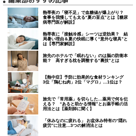
熱帯夜の「寝不足」で血糖値が爆上がり？
食事を我慢しても太る“夏の盲点”とは【糖尿
病専門医が解説】
熱帯夜に「接触冷感」シーツは逆効果？ 結
局暑い理由＆夏の快眠に導く“意外な寝具”と
は【専門家解説】
旅先のホテルで「眠れない」のは脳の防衛本
能？ 高すぎる枕を調整する“裏技”とは
【熱中症】予防に効果的な食材ランキング
3位「鶏むね肉」2位「マグロ」…1位は？
旅先で「常用薬」を切らした…薬局で何を伝
える？ “あると助かる情報”とお薬手帳の活
用法とは【薬剤師に聞く】
「休みなのに疲れる」 お盆休み特有の“隠れ
疲労”に注意…3つの解消法とは