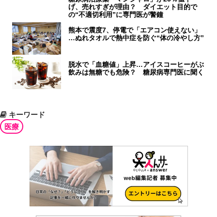
げ、売れすぎが理由？ ダイエット目的で
の“不適切利用”に専門医が警鐘
熊本で震度7、停電で「エアコン使えない」
…ぬれタオルで熱中症を防ぐ“体の冷やし方”
脱水で「血糖値」上昇…アイスコーヒーがぶ
飲みは無糖でも危険？ 糖尿病専門医に聞く
キーワード
医療