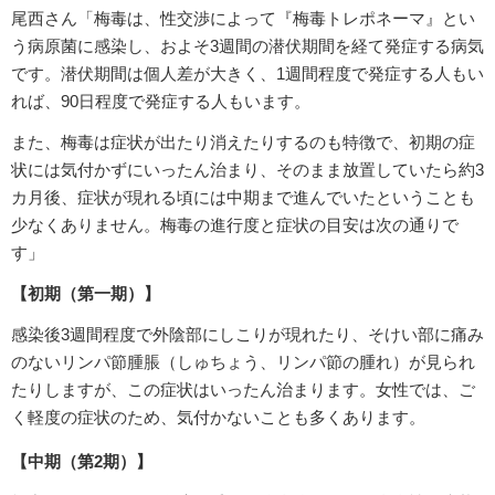
尾西さん「梅毒は、性交渉によって『梅毒トレポネーマ』とい
う病原菌に感染し、およそ3週間の潜伏期間を経て発症する病気
です。潜伏期間は個人差が大きく、1週間程度で発症する人もい
れば、90日程度で発症する人もいます。
また、梅毒は症状が出たり消えたりするのも特徴で、初期の症
状には気付かずにいったん治まり、そのまま放置していたら約3
カ月後、症状が現れる頃には中期まで進んでいたということも
少なくありません。梅毒の進行度と症状の目安は次の通りで
す」
【初期（第一期）】
感染後3週間程度で外陰部にしこりが現れたり、そけい部に痛み
のないリンパ節腫脹（しゅちょう、リンパ節の腫れ）が見られ
たりしますが、この症状はいったん治まります。女性では、ご
く軽度の症状のため、気付かないことも多くあります。
【中期（第2期）】