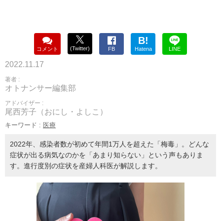
B!
(Twitter)
コメント
FB
Hatena
LINE
2022.11.17
著者 :
オトナンサー編集部
アドバイザー :
尾西芳子（おにし・よしこ）
キーワード :
医療
2022年、感染者数が初めて年間1万人を超えた「梅毒」。どんな
症状が出る病気なのかを「あまり知らない」という声もありま
す。進行度別の症状を産婦人科医が解説します。