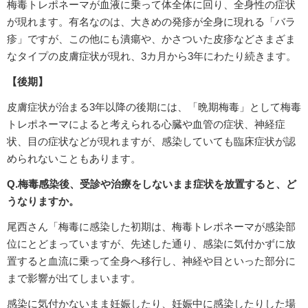
梅毒トレポネーマが血液に乗って体全体に回り、全身性の症状
が現れます。有名なのは、大きめの発疹が全身に現れる「バラ
疹」ですが、この他にも潰瘍や、かさついた皮疹などさまざま
なタイプの皮膚症状が現れ、3カ月から3年にわたり続きます。
【後期】
皮膚症状が治まる3年以降の後期には、「晩期梅毒」として梅毒
トレポネーマによると考えられる心臓や血管の症状、神経症
状、目の症状などが現れますが、感染していても臨床症状が認
められないこともあります。
Q.梅毒感染後、受診や治療をしないまま症状を放置すると、ど
うなりますか。
尾西さん「梅毒に感染した初期は、梅毒トレポネーマが感染部
位にとどまっていますが、先述した通り、感染に気付かずに放
置すると血流に乗って全身へ移行し、神経や目といった部分に
まで影響が出てしまいます。
感染に気付かないまま妊娠したり、妊娠中に感染したりした場