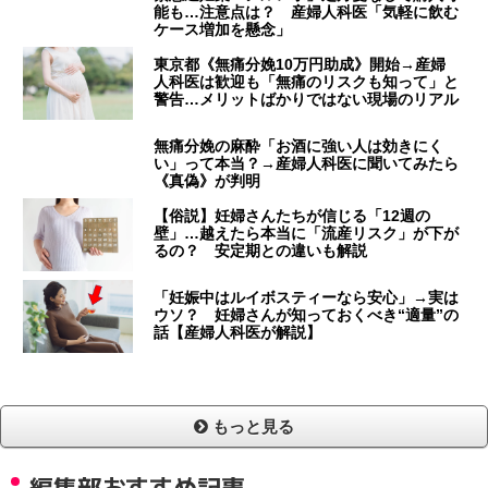
能も…注意点は？ 産婦人科医「気軽に飲む
ケース増加を懸念」
東京都《無痛分娩10万円助成》開始→産婦
人科医は歓迎も「無痛のリスクも知って」と
警告…メリットばかりではない現場のリアル
無痛分娩の麻酔「お酒に強い人は効きにく
い」って本当？→産婦人科医に聞いてみたら
《真偽》が判明
【俗説】妊婦さんたちが信じる「12週の
壁」…越えたら本当に「流産リスク」が下が
るの？ 安定期との違いも解説
「妊娠中はルイボスティーなら安心」→実は
ウソ？ 妊婦さんが知っておくべき“適量”の
話【産婦人科医が解説】
もっと見る
編集部おすすめ記事