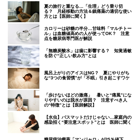
夏の旅行と重なる…「生理」どう乗り切
る？ 月経移動の方法＆鎮痛薬の適切な使い
方とは【医師に聞く】
カロリーは砂糖の半分…甘味料「マルチトー
ル」は血糖値高めの人が使ってOK？ 注意
点を糖尿病専門医が解説
「無糖炭酸水」は歯に影響する？ 知覚過敏
を防ぐ“正しい飲み方”とは
風呂上がりのアイスはNG？ 夏にやりがち
な“3つの食習慣”が「不眠」引き起こすワケ
「歩けないほどの激痛」 暑いと“痛風”にな
りやすいのは脱水が原因？ 注意すべき人
の“特徴”とは【医師解説】
【水虫】バスマットだけじゃない…家庭内の
感染招く“要注意スポット”とは 医師に聞く
糖尿病治療薬「マンジャロ」が25％値下