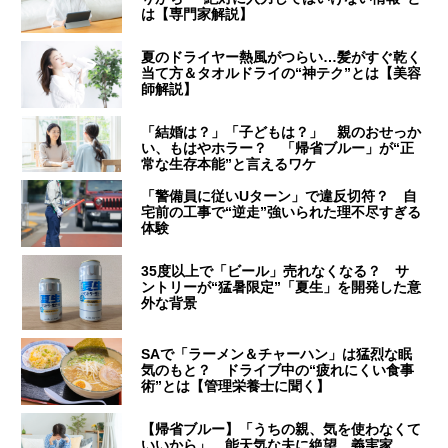
は【専門家解説】
夏のドライヤー熱風がつらい…髪がすぐ乾く
当て方＆タオルドライの“神テク”とは【美容
師解説】
「結婚は？」「子どもは？」 親のおせっか
い、もはやホラー？ 「帰省ブルー」が“正
常な生存本能”と言えるワケ
「警備員に従いUターン」で違反切符？ 自
宅前の工事で“逆走”強いられた理不尽すぎる
体験
35度以上で「ビール」売れなくなる？ サ
ントリーが“猛暑限定”「夏生」を開発した意
外な背景
SAで「ラーメン＆チャーハン」は猛烈な眠
気のもと？ ドライブ中の“疲れにくい食事
術”とは【管理栄養士に聞く】
【帰省ブルー】「うちの親、気を使わなくて
いいから」 能天気な夫に絶望…義実家