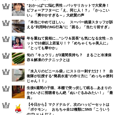
“おかっぱ”に悩む男性→バッサリカットで大変身！
ビフォーアフターに「え、同じ人！？」「かっこい
い」「爽やかすぎる～」大絶賛の声
「本当にやめてほしい」 スーパー銭湯スタッフが訴
える“利用時のNG行為”に「困る」「当たり前すぎ」
年を重ねて貧相に…“シワ＆面長”も気になる女性→カ
ットで10歳以上若返り！？「めちゃくちゃ美人に」
「とっても華やか」
旬の「キュウリ」が3週間長持ち？ まるごと冷凍保
存＆解凍のテクニックとは
「水入りのビニール袋」にストロー刺すだけ！？ 自
衛隊が伝授する“簡易水道”の作り方に「めっちゃ便利
じゃん！！」
生後6週間の子猫、本棚で突っ伏して眠る…あまりの
かわいさに視聴者もん絶「ぬいぐるみみたい！」「最
高」
【今日から】マクドナルド、次のハッピーセットは
「ポケモン」 おもちゃ全12種類にSNS「こういう
のでいいんだよ」