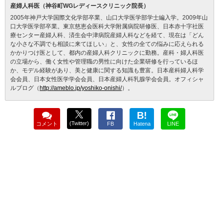
産婦人科医（神谷町WGレディースクリニック院長）
2005年神戸大学国際文化学部卒業、山口大学医学部学士編入学。2009年山
口大学医学部卒業。東京慈恵会医科大学附属病院研修医、日本赤十字社医
療センター産婦人科、済生会中津病院産婦人科などを経て、現在は「どん
な小さな不調でも相談に来てほしい」と、女性の全ての悩みに応えられる
かかりつけ医として、都内の産婦人科クリニックに勤務。産科・婦人科医
の立場から、働く女性や管理職の男性に向けた企業研修を行っているほ
か、モデル経験があり、美と健康に関する知識も豊富。日本産科婦人科学
会会員、日本女性医学学会会員、日本産婦人科乳腺学会会員。オフィシャ
ルブログ（
http://ameblo.jp/yoshiko-onishi/
）。
B!
(Twitter)
コメント
FB
Hatena
LINE