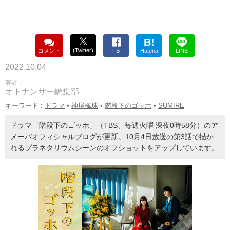
B!
(Twitter)
コメント
FB
Hatena
LINE
2022.10.04
著者 :
オトナンサー編集部
キーワード :
ドラマ
•
神尾楓珠
•
階段下のゴッホ
•
SUMIRE
ドラマ「階段下のゴッホ」（TBS、毎週火曜 深夜0時58分）のア
メーバオフィシャルブログが更新。10月4日放送の第3話で描か
れるプラネタリウムシーンのオフショットをアップしています。