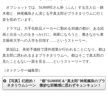
オフショットでは、SUMIREさん扮（ふん）する主人公・鏑
木都と、神尾楓珠さん演じる平真太郎がプラネタリウムに行く
姿を収めています。
ドラマは、大手化粧品メーカーに勤める30歳の都が、ある絵
画と出合ったのをきっかけに、画家になろうと、働きながら東
京藝術大学への入学を目指す……というストーリー。
第3話は、美術予備校で課外授業が行われることになり、都は
真太郎に誘われるままプラネタリウムへ。都はそこで真太郎の
見たこともない一面を見る……というストーリーです。
（オトナンサー編集部）
【写真】幻想的！ “都”SUMIRE＆“真太郎”神尾楓珠のプラ
ネタリウムシーン 微妙な距離感に思わずキュンキュン！