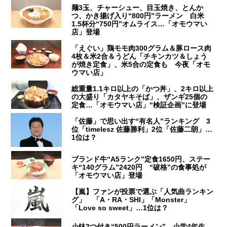
麺3玉、チャーシュー、目玉焼き、とんか
つ、かき揚げ入り“800円”ラーメン 白米
1.5杯分“750円”オムライス…「オモウマい
店」登場
「えぐい」鶏モモ肉300グラム＆豚ロース肉
4枚＆米2合＆うどん「チキンカツ＆しょう
が焼き定食」、米5合の定食も 今夜「オモ
ウマい店」
総重量1.1キロ以上の「かつ丼」、2キロ以上
の大盛り「カタヤキそば」、ザンギ25個の
定食…「オモウマい店」“検証企画”に登場
「佐藤」で思い出す“有名人”ランキング 3
位「timelesz 佐藤勝利」2位「佐藤二朗」…
1位は？
ブランド牛“A5ランク”定食1650円、ステー
キ“140グラム”2420円 “破格”の食事処が
「オモウマい店」登場
【嵐】ファンが投票で選ぶ「人気曲ランキン
グ」 「A・RA・SHI」「Monster」
「Love so sweet」…1位は？
小鉢2つ付き“500円ラーメン” 小学4年生