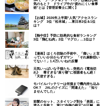
SAで「ラーメン＆チャーハン」は猛烈な眠
気のもと？ ドライブ中の“疲れにくい食事
術”とは【管理栄養士に聞く】
【お城】2026年上半期“人気”アクセスラン
キング 3位「松本城」…東日本2位＆1位
は？
【熱中症】予防に効果的な食材ランキング
3位「鶏むね肉」2位「マグロ」…1位は？
【漫画】ほくろ切除の手術中、「痛い」と言
っていいか分からずガマン 「それ麻酔効い
てない！」1.4万いいねの反響
元気いっぱいな子猫たち→突然の《電池切
れ》 尊すぎる“座り寝”に視聴者もん絶！
「天使すぎる」
モバイルバッテリーは何個まで機内持ち込み
OK？ JALのクイズに「間違えた」「知り
ませんでした」
前髪のセット、スタイリング剤を「表面」に
塗ると失敗？ 実は“内側の根元”が正解…崩