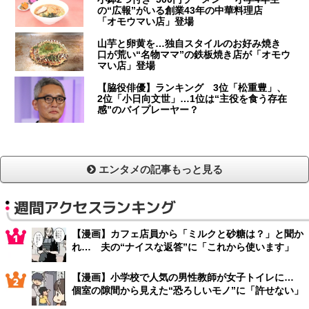
の“広報”がいる創業43年の中華料理店
「オモウマい店」登場
山芋と卵黄を…独自スタイルのお好み焼き
口が荒い“名物ママ”の鉄板焼き店が「オモウ
マい店」登場
【脇役俳優】ランキング 3位「松重豊」、
2位「小日向文世」…1位は“主役を食う存在
感”のバイプレーヤー？
エンタメの記事もっと見る
週間アクセスランキング
【漫画】カフェ店員から「ミルクと砂糖は？」と聞か
れ… 夫の“ナイスな返答”に「これから使います」
【漫画】小学校で人気の男性教師が女子トイレに…
個室の隙間から見えた“恐ろしいモノ”に「許せない」