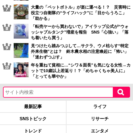
大量の「ペットボトル」が楽に運べる！？ 災害時に
役立つ自衛隊の“ライフハック”に「目からうろこ」
「助かる」
「転売ヤーから買わないで」アイラップ公式が“ウォ
ッシャブルタンク”増産を報告 SNS「心強い」「落
ち着いたら買う」
見つけたら踏みつぶして…サクラ、ウメ枯らす“特定
外来生物”とは？ 鈴木農水相の注意喚起に「怖い」
「迷わずつぶす」
年を重ねて貧相に…“シワ＆面長”も気になる女性→カ
ットで10歳以上若返り！？「めちゃくちゃ美人に」
「とっても華やか」
最新記事
ライフ
SNSトピック
リサーチ
トレンド
エンタメ