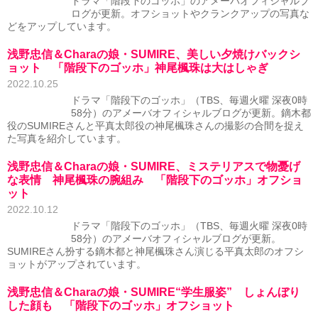
ドラマ「階段下のゴッホ」のアメーバオフィシャルブ
ログが更新。オフショットやクランクアップの写真な
どをアップしています。
浅野忠信＆Charaの娘・SUMIRE、美しい夕焼けバックシ
ョット 「階段下のゴッホ」神尾楓珠は大はしゃぎ
2022.10.25
ドラマ「階段下のゴッホ」（TBS、毎週火曜 深夜0時
58分）のアメーバオフィシャルブログが更新。鏑木都
役のSUMIREさんと平真太郎役の神尾楓珠さんの撮影の合間を捉え
た写真を紹介しています。
浅野忠信＆Charaの娘・SUMIRE、ミステリアスで物憂げ
な表情 神尾楓珠の腕組み 「階段下のゴッホ」オフショ
ット
2022.10.12
ドラマ「階段下のゴッホ」（TBS、毎週火曜 深夜0時
58分）のアメーバオフィシャルブログが更新。
SUMIREさん扮する鏑木都と神尾楓珠さん演じる平真太郎のオフシ
ョットがアップされています。
浅野忠信＆Charaの娘・SUMIRE“学生服姿” しょんぼり
した顔も 「階段下のゴッホ」オフショット