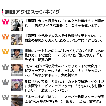
週間アクセスランキング
【漫画】カフェ店員から「ミルクと砂糖は？」と聞か
れ… 夫の“ナイスな返答”に「これから使います」
【漫画】小学校で人気の男性教師が女子トイレに…
個室の隙間から見えた“恐ろしいモノ”に「許せない」
前日にカットしたのに…“しっくりこない”男性→あか
抜けカットで激変！ 2.9万いいね「別人やん」「モ
テそう」絶賛の声
“おかっぱ”に悩む男性→バッサリカットで大変身！
ビフォーアフターに「え、同じ人！？」「かっこい
い」「爽やかすぎる～」大絶賛の声
妻に「ハゲてる」と言われ…カットで解決→イケオジ
に大変身！ ビフォーアフターに「うちの夫もお願い
したい」「若返りハンパない」
「本当にやめてほしい」 スーパー銭湯スタッフが訴
える“利用時のNG行為”に「困る」「当たり前すぎ」