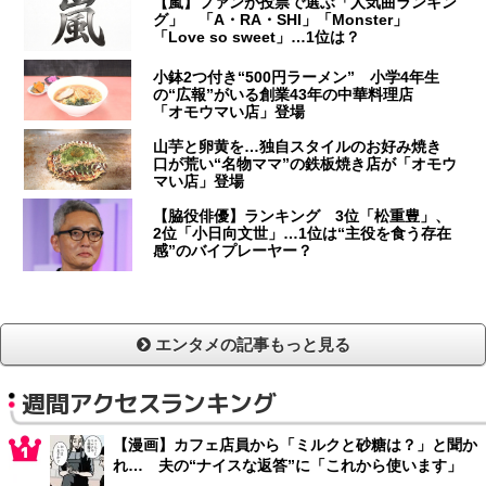
【嵐】ファンが投票で選ぶ「人気曲ランキン
グ」 「A・RA・SHI」「Monster」
「Love so sweet」…1位は？
小鉢2つ付き“500円ラーメン” 小学4年生
の“広報”がいる創業43年の中華料理店
「オモウマい店」登場
山芋と卵黄を…独自スタイルのお好み焼き
口が荒い“名物ママ”の鉄板焼き店が「オモウ
マい店」登場
【脇役俳優】ランキング 3位「松重豊」、
2位「小日向文世」…1位は“主役を食う存在
感”のバイプレーヤー？
エンタメの記事もっと見る
週間アクセスランキング
【漫画】カフェ店員から「ミルクと砂糖は？」と聞か
れ… 夫の“ナイスな返答”に「これから使います」