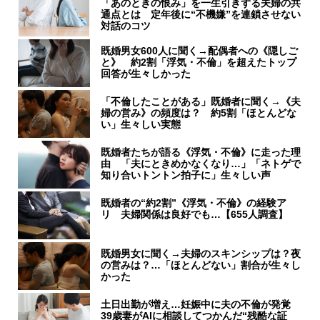
「あのときの恨み」を一生引きずる夫婦の共
通点とは 定年後に“不機嫌”を連鎖させない
対話のコツ
既婚男女600人に聞く→配偶者への《隠しご
と》 約2割「浮気・不倫」を超えたトップ
回答が生々しかった
「不倫したことがある」既婚者に聞く→《夫
婦の営み》の頻度は？ 約5割「ほとんどな
い」生々しい実態
既婚者たちが語る《浮気・不倫》に走った理
由 「夫にときめかなくなり…」「ネトゲで
知り合いトントン拍子に」生々しい声
既婚者の“約2割”《浮気・不倫》の経験ア
リ 夫婦関係は良好でも…【655人調査】
既婚男女に聞く→夫婦のスキンシップは？夜
の営みは？…「ほとんどない」割合が生々し
かった
土日出勤が増え…妊娠中に夫の不倫が発覚
39歳妻がAIに相談してつかんだ“残酷な証