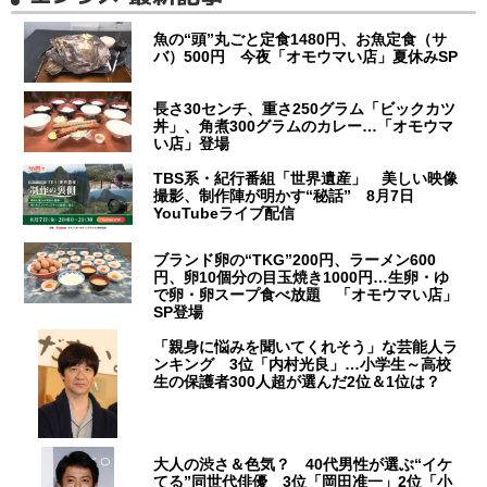
魚の“頭”丸ごと定食1480円、お魚定食（サ
バ）500円 今夜「オモウマい店」夏休みSP
長さ30センチ、重さ250グラム「ビックカツ
丼」、角煮300グラムのカレー…「オモウマ
い店」登場
TBS系・紀行番組「世界遺産」 美しい映像
撮影、制作陣が明かす“秘話” 8月7日
YouTubeライブ配信
ブランド卵の“TKG”200円、ラーメン600
円、卵10個分の目玉焼き1000円…生卵・ゆ
で卵・卵スープ食べ放題 「オモウマい店」
SP登場
「親身に悩みを聞いてくれそう」な芸能人ラ
ンキング 3位「内村光良」…小学生～高校
生の保護者300人超が選んだ2位＆1位は？
大人の渋さ＆色気？ 40代男性が選ぶ“イケ
てる”同世代俳優 3位「岡田准一」2位「小