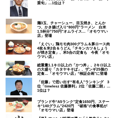
栗旬」…1位は？
麺3玉、チャーシュー、目玉焼き、とんか
つ、かき揚げ入り“800円”ラーメン 白米
1.5杯分“750円”オムライス…「オモウマい
店」登場
「えぐい」鶏モモ肉300グラム＆豚ロース肉
4枚＆米2合＆うどん「チキンカツ＆しょう
が焼き定食」、米5合の定食も 今夜「オモ
ウマい店」
総重量1.1キロ以上の「かつ丼」、2キロ以上
の大盛り「カタヤキそば」、ザンギ25個の
定食…「オモウマい店」“検証企画”に登場
「佐藤」で思い出す“有名人”ランキング 3
位「timelesz 佐藤勝利」2位「佐藤二朗」…
1位は？
ブランド牛“A5ランク”定食1650円、ステー
キ“140グラム”2420円 “破格”の食事処が
「オモウマい店」登場