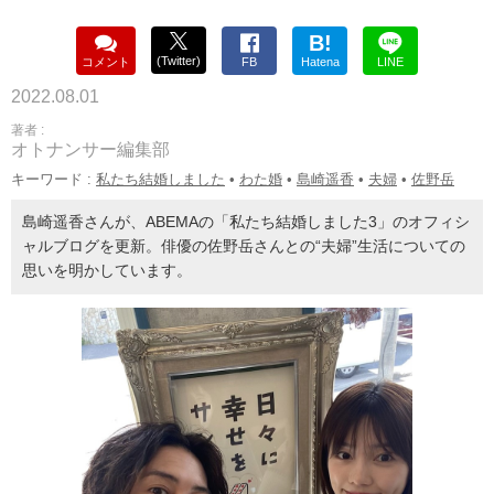
B!
(Twitter)
コメント
FB
Hatena
LINE
2022.08.01
著者 :
オトナンサー編集部
キーワード :
私たち結婚しました
•
わた婚
•
島崎遥香
•
夫婦
•
佐野岳
島崎遥香さんが、ABEMAの「私たち結婚しました3」のオフィシ
ャルブログを更新。俳優の佐野岳さんとの“夫婦”生活についての
思いを明かしています。