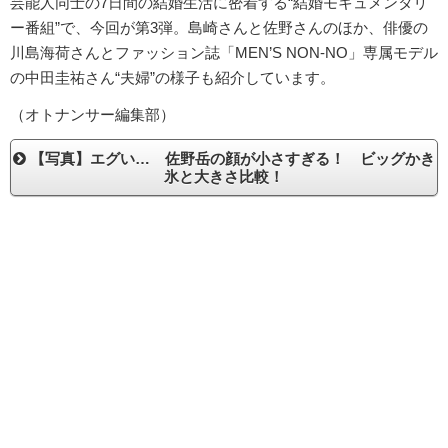
芸能人同士の7日間の結婚生活に密着する“結婚モキュメンタリ
ー番組”で、今回が第3弾。島崎さんと佐野さんのほか、俳優の
川島海荷さんとファッション誌「MEN’S NON-NO」専属モデル
の中田圭祐さん“夫婦”の様子も紹介しています。
（オトナンサー編集部）
【写真】エグい… 佐野岳の顔が小さすぎる！ ビッグかき
氷と大きさ比較！