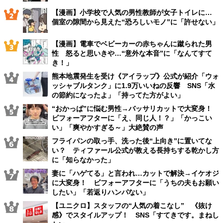
【漫画】小学校で人気の男性教師が女子トイレに…
個室の隙間から見えた“恐ろしいモノ”に「許せない」
【漫画】電車でベビーカーの赤ちゃんに蹴られた男
性 怒ると思いきや…“意外な本音”に「なんてすて
き！」
熊本地震発生を受け《アイラップ》公式が紹介「ウォ
ッシャブルタンク」に1.9万いいねの反響 SNS「水
の節約になったよ」「持ってた方がよい」
“おかっぱ”に悩む男性→バッサリカットで大変身！
ビフォーアフターに「え、同じ人！？」「かっこい
い」「爽やかすぎる～」大絶賛の声
フライパンの取っ手、洗った後“上向き”に置いてな
い？ ティファール公式が教える長持ちする乾かし方
に「知らなかった」
妻に「ハゲてる」と言われ…カットで解決→イケオジ
に大変身！ ビフォーアフターに「うちの夫もお願い
したい」「若返りハンパない」
【ユニクロ】スタッフの“人気の着こなし” 《抜け
感》でスタイルアップ！ SNS「すてきです。まねし