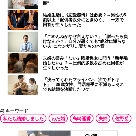
拠”
結婚生活に《恋愛感情》は必要？→男性の5
割以上「配偶者以外にときめく」 一方で…
回答が生々しかった
「ごめんねがなぜ言えない？」「謝ったら負
けなんか？」自分が悪くても“絶対に謝らな
い夫”にウンザリ…妻たちの本音
夫婦の営み「ない」既婚男女に問う「熟年離
婚したい」？→圧倒的多数を占めた回答が
生々しかった
「洗ってくれたフライパン、油でギトギ
ト」 38歳女性、同居相手に不満も…それ
でも結婚を決断したワケ
キーワード
私たち結婚しました
わた婚
島崎遥香
夫婦
佐野岳