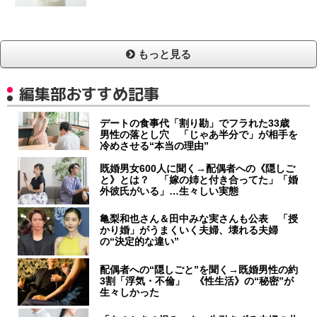
もっと見る
編集部おすすめ記事
デートの食事代「割り勘」でフラれた33歳
男性の落とし穴 「じゃあ半分で」が相手を
冷めさせる“本当の理由”
既婚男女600人に聞く→配偶者への《隠しご
と》とは？ 「嫁の姉と付き合ってた」「婚
外彼氏がいる」…生々しい実態
亀梨和也さん＆田中みな実さんも公表 「授
かり婚」がうまくいく夫婦、壊れる夫婦
の“決定的な違い”
配偶者への“隠しごと”を聞く→既婚男性の約
3割「浮気・不倫」 《性生活》の“秘密”が
生々しかった