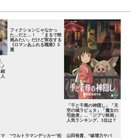
フィクションじゃなかっ
た…だと…！ 「まるで映
画みたい」だけど実在する
《ロマンあふれる職業》3
選
雪、
モノ
…細
」人
「千と千尋の神隠し」「天
空の城ラピュタ」「魔女の
宅急便」…「ジブリ映画」
人気ランキング、1位は？
ラマ
“ウルトラマンデッカー”松
山田裕貴、“破壊力ヤバ