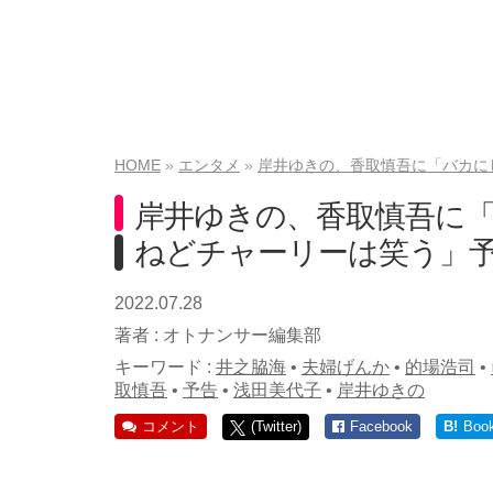
HOME
エンタメ
岸井ゆきの、香取慎吾に「バカに
岸井ゆきの、香取慎吾に
ねどチャーリーは笑う」
2022.07.28
著者 :
オトナンサー編集部
キーワード :
井之脇海
•
夫婦げんか
•
的場浩司
•
取慎吾
•
予告
•
浅田美代子
•
岸井ゆきの
コメント
(Twitter)
Facebook
B!
Boo