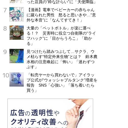
った店員の“粋な計らい”に「天使降臨」
【漫画】電車でベビーカーの赤ちゃん
に蹴られた男性 怒ると思いきや…“意
外な本音”に「なんてすてき！」
大量の「ペットボトル」が楽に運べ
る！？ 災害時に役立つ自衛隊の“ライ
フハック”に「目からうろこ」「助か
る」
見つけたら踏みつぶして…サクラ、ウ
メ枯らす“特定外来生物”とは？ 鈴木農
水相の注意喚起に「怖い」「迷わずつ
ぶす」
「転売ヤーから買わないで」アイラッ
プ公式が“ウォッシャブルタンク”増産を
報告 SNS「心強い」「落ち着いたら
買う」