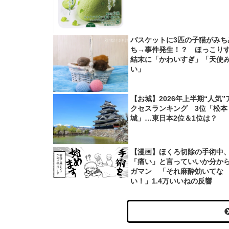
バスケットに3匹の子猫がみち
ち→事件発生！？ ほっこり
結末に「かわいすぎ」「天使
い」
【お城】2026年上半期“人気”
クセスランキング 3位「松本
城」…東日本2位＆1位は？
【漫画】ほくろ切除の手術中
「痛い」と言っていいか分か
ガマン 「それ麻酔効いてな
い！」1.4万いいねの反響