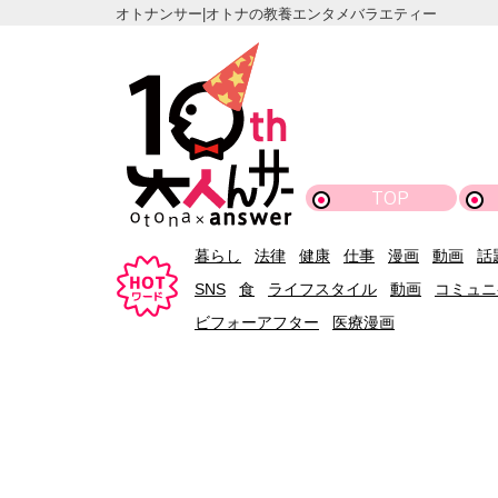
オトナンサー|オトナの教養エンタメバラエティー
TOP
暮らし
法律
健康
仕事
漫画
動画
話
SNS
食
ライフスタイル
動画
コミュニ
ビフォーアフター
医療漫画