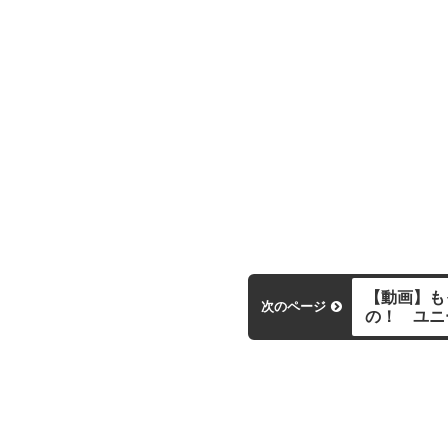
【動画】も
次のページ
の！ ユニ