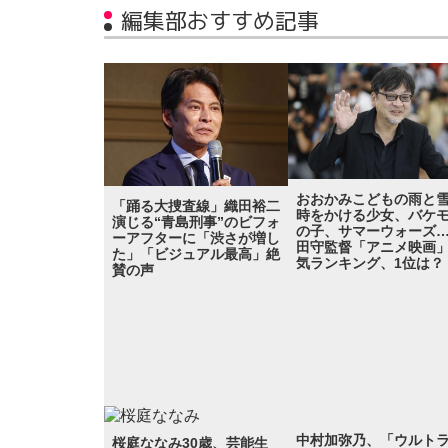
編集部おすすめ記事
おおかみこどもの雨と
「踊る大捜査線」織田裕二
時をかける少女、バケ
演じる“青島刑事”のビフォ
の子、サマーウォーズ
ーアフターに「渋さが増し
田守監督「アニメ映画
た」「ビジュアル最高」絶
気ランキング、1位は？
賛の声
中村加弥乃、「ウルト
桜庭ななみ30歳、芸能生