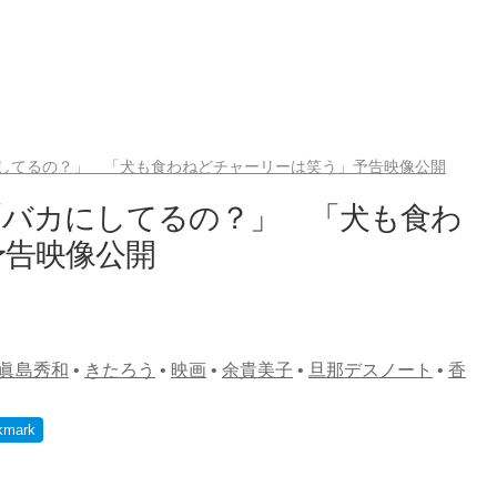
してるの？」 「犬も食わねどチャーリーは笑う」予告映像公開
「バカにしてるの？」 「犬も食わ
予告映像公開
眞島秀和
•
きたろう
•
映画
•
余貴美子
•
旦那デスノート
•
香
kmark