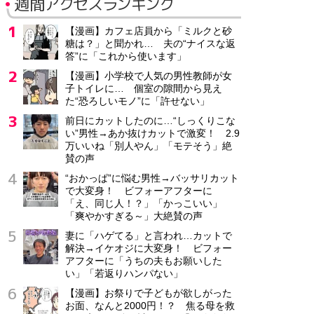
週間アクセスランキング
【漫画】カフェ店員から「ミルクと砂
糖は？」と聞かれ… 夫の“ナイスな返
答”に「これから使います」
【漫画】小学校で人気の男性教師が女
子トイレに… 個室の隙間から見え
た“恐ろしいモノ”に「許せない」
前日にカットしたのに…“しっくりこな
い”男性→あか抜けカットで激変！ 2.9
万いいね「別人やん」「モテそう」絶
賛の声
“おかっぱ”に悩む男性→バッサリカット
で大変身！ ビフォーアフターに
「え、同じ人！？」「かっこいい」
「爽やかすぎる～」大絶賛の声
妻に「ハゲてる」と言われ…カットで
解決→イケオジに大変身！ ビフォー
アフターに「うちの夫もお願いした
い」「若返りハンパない」
【漫画】お祭りで子どもが欲しがった
お面、なんと2000円！？ 焦る母を救