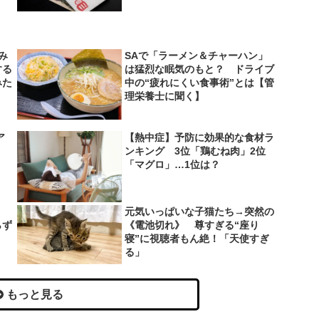
み
SAで「ラーメン＆チャーハン」
する
は猛烈な眠気のもと？ ドライブ
みた
中の“疲れにくい食事術”とは【管
理栄養士に聞く】
ア
【熱中症】予防に効果的な食材ラ
ンキング 3位「鶏むね肉」2位
「マグロ」…1位は？
、
元気いっぱいな子猫たち→突然の
らず
《電池切れ》 尊すぎる“座り
寝”に視聴者もん絶！「天使すぎ
る」
もっと見る