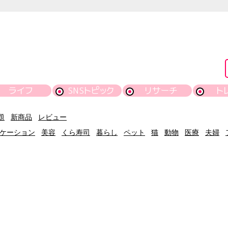
ライフ
SNSトピック
リサーチ
ト
題
新商品
レビュー
ケーション
美容
くら寿司
暮らし
ペット
猫
動物
医療
夫婦